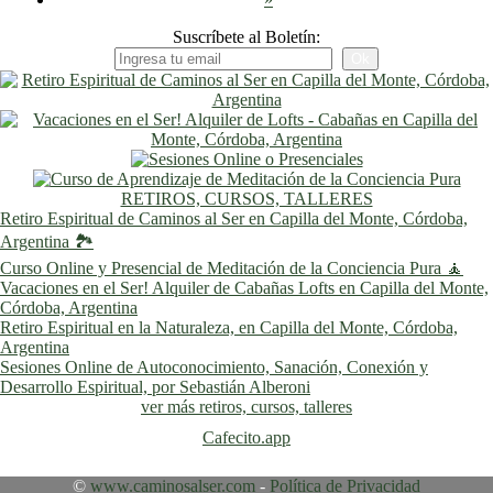
Suscríbete al Boletín:
RETIROS, CURSOS, TALLERES
Retiro Espiritual de Caminos al Ser en Capilla del Monte, Córdoba,
Argentina 🏞️
Curso Online y Presencial de Meditación de la Conciencia Pura 🧘
Vacaciones en el Ser! Alquiler de Cabañas Lofts en Capilla del Monte,
Córdoba, Argentina
Retiro Espiritual en la Naturaleza, en Capilla del Monte, Córdoba,
Argentina
Sesiones Online de Autoconocimiento, Sanación, Conexión y
Desarrollo Espiritual, por Sebastián Alberoni
ver más retiros, cursos, talleres
Cafecito.app
©
www.caminosalser.com
-
Política de Privacidad