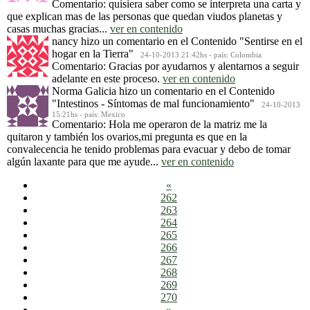
Comentario: quisiera saber como se interpreta una carta y
que explican mas de las personas que quedan viudos planetas y
casas muchas gracias...
ver en contenido
nancy
hizo un comentario en el Contenido
"Sentirse en el
hogar en la Tierra"
24-10-2013 21:42hs - país: Colombia
Comentario: Gracias por ayudarnos y alentarnos a seguir
adelante en este proceso.
ver en contenido
Norma Galicia
hizo un comentario en el Contenido
"Intestinos - Síntomas de mal funcionamiento"
24-10-2013
15:21hs - país: Mexico
Comentario: Hola me operaron de la matriz me la
quitaron y también los ovarios,mi pregunta es que en la
convalecencia he tenido problemas para evacuar y debo de tomar
algún laxante para que me ayude...
ver en contenido
«
262
263
264
265
266
267
268
269
270
»