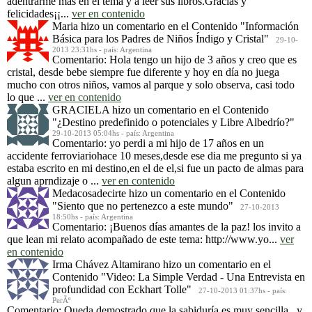
adentrarme mas en el tema y a leer sus libros.Gracias y
felicidades¡¡...
ver en contenido
Maria
hizo un comentario en el Contenido
"Información
Básica para los Padres de Niños Índigo y Cristal"
29-10-
2013 23:31hs - país: Argentina
Comentario: Hola tengo un hijo de 3 años y creo que es
cristal, desde bebe siempre fue diferente y hoy en día no juega
mucho con otros niños, vamos al parque y solo observa, casi todo
lo que ...
ver en contenido
GRACIELA
hizo un comentario en el Contenido
"¿Destino predefinido o potenciales y Libre Albedrío?"
29-10-2013 05:04hs - país: Argentina
Comentario: yo perdi a mi hijo de 17 años en un
accidente ferroviariohace 10 meses,desde ese dia me pregunto si ya
estaba escrito en mi destino,en el de el,si fue un pacto de almas para
algun aprndizaje o ...
ver en contenido
Medacosadecirte
hizo un comentario en el Contenido
"Siento que no pertenezco a este mundo"
27-10-2013
18:50hs - país: Argentina
Comentario: ¡Buenos días amantes de la paz! los invito a
que lean mi relato acompañado de este tema: http://www.yo...
ver
en contenido
Irma Chávez Altamirano
hizo un comentario en el
Contenido
"Video: La Simple Verdad - Una Entrevista en
profundidad con Eckhart Tolle"
27-10-2013 01:37hs - país:
PerÃº
Comentario: Queda demostrado que la sabiduría es muy sencilla...y