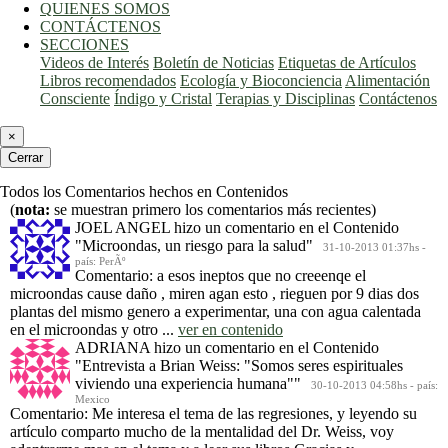
QUIENES SOMOS
CONTÁCTENOS
SECCIONES
Videos de Interés
Boletín de Noticias
Etiquetas de Artículos
Libros recomendados
Ecología y Bioconciencia
Alimentación
Consciente
Índigo y Cristal
Terapias y Disciplinas
Contáctenos
×
Cerrar
Todos los Comentarios hechos en Contenidos
(
nota:
se muestran primero los comentarios más recientes)
JOEL ANGEL
hizo un comentario en el Contenido
"Microondas, un riesgo para la salud"
31-10-2013 01:37hs -
país: PerÃº
Comentario: a esos ineptos que no creeenqe el
microondas cause daño , miren agan esto , rieguen por 9 dias dos
plantas del mismo genero a experimentar, una con agua calentada
en el microondas y otro ...
ver en contenido
ADRIANA
hizo un comentario en el Contenido
"Entrevista a Brian Weiss: "Somos seres espirituales
viviendo una experiencia humana""
30-10-2013 04:58hs - país:
Mexico
Comentario: Me interesa el tema de las regresiones, y leyendo su
artículo comparto mucho de la mentalidad del Dr. Weiss, voy