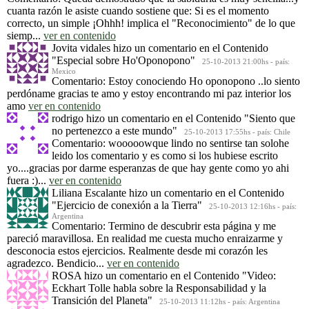
cuanta razón le asiste cuando sostiene que: Si es el momento
correcto, un simple ¡Ohhh! implica el "Reconocimiento" de lo que
siemp...
ver en contenido
Jovita vidales
hizo un comentario en el Contenido
"Especial sobre Ho'Oponopono"
25-10-2013 21:00hs - país:
Mexico
Comentario: Estoy conociendo Ho oponopono ..lo siento
perdóname gracias te amo y estoy encontrando mi paz interior los
amo
ver en contenido
rodrigo
hizo un comentario en el Contenido
"Siento que
no pertenezco a este mundo"
25-10-2013 17:55hs - país: Chile
Comentario: wooooowque lindo no sentirse tan solohe
leido los comentario y es como si los hubiese escrito
yo....gracias por darme esperanzas de que hay gente como yo ahi
fuera :)...
ver en contenido
Liliana Escalante
hizo un comentario en el Contenido
"Ejercicio de conexión a la Tierra"
25-10-2013 12:16hs - país:
Argentina
Comentario: Termino de descubrir esta página y me
pareció maravillosa. En realidad me cuesta mucho enraizarme y
desconocia estos ejercicios. Realmente desde mi corazón les
agradezco. Bendicio...
ver en contenido
ROSA
hizo un comentario en el Contenido
"Video:
Eckhart Tolle habla sobre la Responsabilidad y la
Transición del Planeta"
25-10-2013 11:12hs - país: Argentina