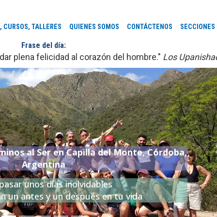
, CURSOS, TALLERES
QUIENES SOMOS
CONTÁCTENOS
SECCIONES
Frase del día:
ar plena felicidad al corazón del hombre."
Los Upanisha
minos al Ser en Capilla del Monte, Córdoba,
Argentina
pasar unos días inolvidables
n un antes y un después en tu vida