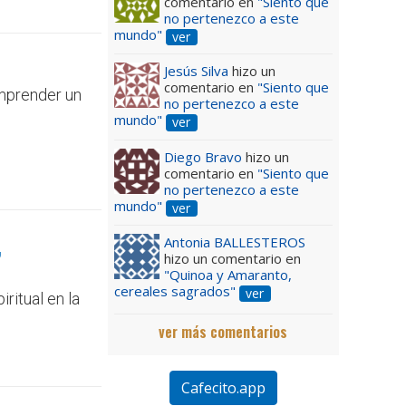
comentario en
"Siento que
no pertenezco a este
mundo"
ver
Jesús Silva
hizo un
comentario en
"Siento que
omprender un
no pertenezco a este
mundo"
ver
Diego Bravo
hizo un
comentario en
"Siento que
no pertenezco a este
mundo"
ver
,
Antonia BALLESTEROS
hizo un comentario en
"Quinoa y Amaranto,
cereales sagrados"
ver
ritual en la
ver más comentarios
Cafecito.app