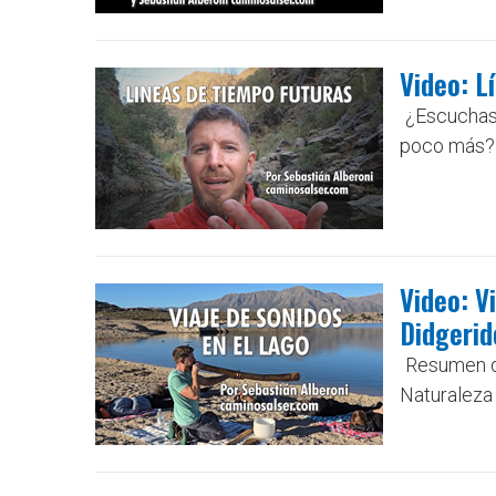
Video: L
¿Escuchast
poco más? 
Video: V
Didgerid
Resumen de
Naturaleza 