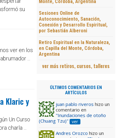
despertar
Monte, Córdoba, Argentina
ansformó su
Sesiones Online de
Autoconocimiento, Sanación,
Conexión y Desarrollo Espiritual,
por Sebastián Alberoni
Retiro Espiritual en la Naturaleza,
en Capilla del Monte, Córdoba,
mos ver en los
Argentina
abrumador ...
ver más retiros, cursos, talleres
ÚLTIMOS COMENTARIOS EN
ARTÍCULOS
a Klaric y
juan pablo riveros
hizo un
comentario en
"Inundaciones de otoño
egún Un Curso
(Chuang Tzu)"
ver
a charla ...
Andres Orozco
hizo un