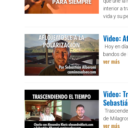
que une la 
interior a 
vida y su p
Video: A
Hoy en día
bandos de l
ver más
Video: T
Sebastiá
Trascenden
de Milagros
ver más