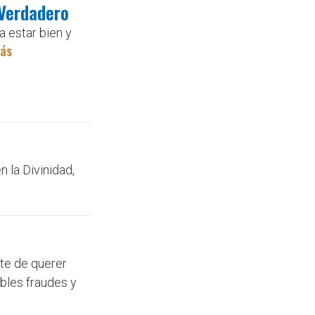
 Verdadero
 estar bien y
más
n la Divinidad,
te de querer
ibles fraudes y