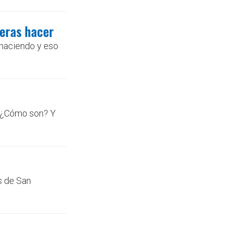
ieras hacer
 haciendo y eso
? ¿Cómo son? Y
s de San