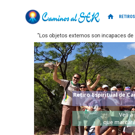
home
RETIROS
"Los objetos externos son incapaces de d
Retiro Espiritual de Ca
Previo
Ven a 
, que marcará