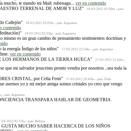
ría mucho, te mando mi Mail: rubenagu...
ver en contenido
AESTRO TERRENAL DE AMOR Y LUZ"
18-03-2012 03:56hs - país:
do Callejón"
18-03-2012 03:05hs - país: Argentina
n contenido
editación)"
18-03-2012 02:53hs - país: Argentina
no mismo es un gran cambio de pensamiento sentimientos doctrinas y
nido
 la energía Índigo de los niños"
17-03-2012 22:54hs - país: Argentina
nfime.
ver en contenido
E LOS HERMANOS DE LA TIERRA HUECA"
17-03-2012 21:42hs -
 se que mi salvador jesucristo pronto vendra por nosotros ..sea toda la
 CRISTAL, por Celia Fenn"
17-03-2012 18:43hs - país: Chile
o que asemos yo y mi mejor amiga somos cristales yo creo que vengo
- país: Argentina
CONCIENCIA TRANSPARA HABLAR DE GEOMETRIA
03-2012 02:15hs - país: Bolivia
ME GUSTA MUCHO SABER HACERCA DE LOS NIÑOS