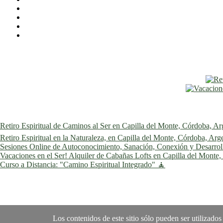
Retiro Espiritual de Caminos al Ser en Capilla del Monte, Córdoba, Ar
Retiro Espiritual en la Naturaleza, en Capilla del Monte, Córdoba, Arg
Sesiones Online de Autoconocimiento, Sanación, Conexión y Desarrollo
Vacaciones en el Ser! Alquiler de Cabañas Lofts en Capilla del Monte
Curso a Distancia: "Camino Espiritual Integrado" 🧘
Los contenidos de este sitio sólo pueden ser utilizados