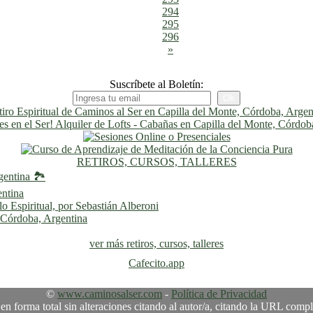
294
295
296
»
Suscríbete al Boletín:
RETIROS, CURSOS, TALLERES
gentina 🏞️
entina
 Espiritual, por Sebastián Alberoni
, Córdoba, Argentina
ver más retiros, cursos, talleres
Cafecito.app
©
www.caminosalser.com
-
Política de Privacidad
 en forma total sin alteraciones citando al autor/a, citando la URL comp