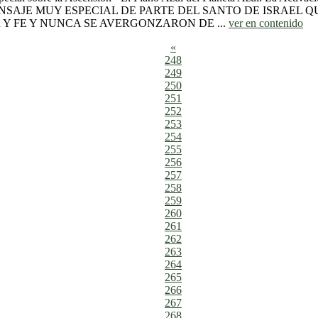
MENSAJE MUY ESPECIAL DE PARTE DEL SANTO DE ISRAEL 
Y FE Y NUNCA SE AVERGONZARON DE ...
ver en contenido
«
248
249
250
251
252
253
254
255
256
257
258
259
260
261
262
263
264
265
266
267
268