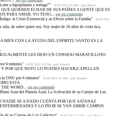
RITU...
ver en contenido
mi une a hipopótamo y tortuga""
16-03-2012 22:18hs - país: Mexico
R QUE QUIEREN ECHAR DE SUS PAÍSES A GENTE QUE ES
S PARA AMAR. YO TENG...
ver en contenido
ndigo: la Crisis Existencial y su Efecto sobre la Familia"
16-03-2012
y sola, de saber quien soy. Soy mujer de 26 años de costa rica,
A BIEN CON LA AYUDA DEL ESPIRITU SANTO ES LA
a
RO IGUALMENTE LES DEJO UN CONSEJO MARAVILLOSO
por 6 minutos"
16-03-2012 14:22hs - país: Ecuador
OT Y POR QUE NOTU LO PUEDES HACER¡CAPELLAN
 a la ONU por 6 minutos"
16-03-2012 14:19hs - país: Ecuador
COMO ESTA
 THE WORD...
ver en contenido
 Plano Azul del Planeta Azul: La Activación de su Cuerpo de Luz
ASI NADIE SE A DADO CUENTA POR QUE SATANAZ
ENFERMEDADES Y LO PEOR SE VAN ABRIR CAMPOS
ión de su Cuerpo de Luz Galáctico"
16-03-2012 13:52hs - país: Mexico