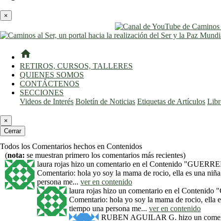
×
home
RETIROS, CURSOS, TALLERES
QUIENES SOMOS
CONTÁCTENOS
SECCIONES
Videos de Interés
Boletín de Noticias
Etiquetas de Artículos
Lib
×
Cerrar
Todos los Comentarios hechos en Contenidos
(
nota:
se muestran primero los comentarios más recientes)
laura rojas
hizo un comentario en el Contenido
"GUERRER
Comentario: hola yo soy la mama de rocio, ella es una niña
persona me...
ver en contenido
laura rojas
hizo un comentario en el Contenido
"
Comentario: hola yo soy la mama de rocio, ella e
tiempo una persona me...
ver en contenido
RUBEN AGUILAR G.
hizo un comen