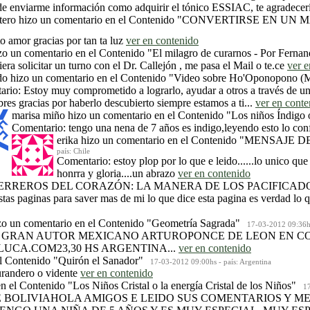
 de enviarme información como adquirir el tónico ESSIAC, te agradece
tero
hizo un comentario en el Contenido
"CONVERTIRSE EN UN M
o amor gracias por tan ta luz
ver en contenido
zo un comentario en el Contenido
"El milagro de curarnos - Por Fernan
ra solicitar un turno con el Dr. Callejón , me pasa el Mail o te.ce
ver e
do
hizo un comentario en el Contenido
"Video sobre Ho'Oponopono (M
rio: Estoy muy comprometido a lograrlo, ayudar a otros a través de u
res gracias por haberlo descubierto siempre estamos a ti...
ver en conte
marisa miño
hizo un comentario en el Contenido
"Los niños Índigo o
Comentario: tengo una nena de 7 años es indigo,leyendo esto lo co
erika
hizo un comentario en el Contenido
"MENSAJE D
país: Chile
Comentario: estoy plop por lo que e leido......lo unico que
honrra y gloria....un abrazo
ver en contenido
ERREROS DEL CORAZÓN: LA MANERA DE LOS PACIFICADORES
estas paginas para saver mas de mi lo que dice esta pagina es verdad l
o un comentario en el Contenido
"Geometría Sagrada"
17-03-2012 09:36hs 
OEL GRAN AUTOR MEXICANO ARTUROPONCE DE LEON EN 
CA.COM23,30 HS ARGENTINA...
ver en contenido
el Contenido
"Quirón el Sanador"
17-03-2012 09:00hs - país: Argentina
urandero o vidente
ver en contenido
en el Contenido
"Los Niños Cristal o la energía Cristal de los Niños"
17-
 DE BOLIVIAHOLA AMIGOS E LEIDO SUS COMENTARIOS Y 