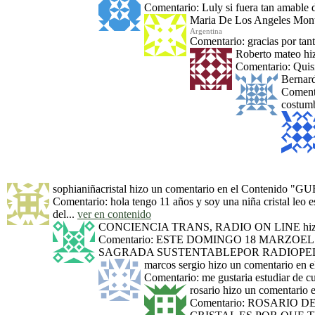
Comentario: Luly si fuera tan amable
Maria De Los Angeles Mon
Argentina
Comentario: gracias por tant
Roberto mateo
hi
Comentario: Quisie
Bernar
Comenta
costumb
sophianiñacristal
hizo un comentario en el Contenido
"GU
Comentario: hola tengo 11 años y soy una niña cristal leo 
del...
ver en contenido
CONCIENCIA TRANS, RADIO ON LINE
hiz
Comentario: ESTE DOMINGO 18 MARZ
SAGRADA SUSTENTABLEPOR RADIOPELU
marcos sergio
hizo un comentario en 
Comentario: me gustaria estudiar de c
rosario
hizo un comentario 
Comentario: ROSARIO