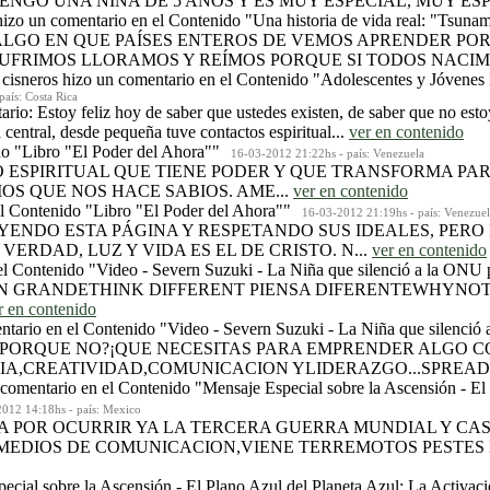
ENGO UNA NIÑA DE 5 AÑOS Y ES MUY ESPECIAL, MUY ESPI
hizo un comentario en el Contenido
"Una historia de vida real: "Tsuna
ES ALGO EN QUE PAÍSES ENTEROS DE VEMOS APRENDER PO
UFRIMOS LLORAMOS Y REÍMOS PORQUE SI TODOS NACIMO
 cisneros
hizo un comentario en el Contenido
"Adolescentes y Jóvenes Í
país: Costa Rica
rio: Estoy feliz hoy de saber que ustedes existen, de saber que no esto
 central, desde pequeña tuve contactos espiritual...
ver en contenido
do
"Libro "El Poder del Ahora""
16-03-2012 21:22hs - país: Venezuela
RO ESPIRITUAL QUE TIENE PODER Y QUE TRANSFORMA PAR
IOS QUE NOS HACE SABIOS. AME...
ver en contenido
el Contenido
"Libro "El Poder del Ahora""
16-03-2012 21:19hs - país: Venezuel
LEYENDO ESTA PÁGINA Y RESPETANDO SUS IDEALES, PE
ERDAD, LUZ Y VIDA ES EL DE CRISTO. N...
ver en contenido
el Contenido
"Video - Severn Suzuki - La Niña que silenció a la ONU 
SA EN GRANDETHINK DIFFERENT PIENSA DIFERENTEWHYN
r en contenido
ntario en el Contenido
"Video - Severn Suzuki - La Niña que silenció
Y PORQUE NO?¡QUE NECESITAS PARA EMPRENDER ALGO 
A,CREATIVIDAD,COMUNICACION YLIDERAZGO...SPREAD
comentario en el Contenido
"Mensaje Especial sobre la Ascensión - El
12 14:18hs - país: Mexico
ESTA POR OCURRIR YA LA TERCERA GUERRA MUNDIAL Y C
MEDIOS DE COMUNICACION,VIENE TERREMOTOS PESTES 
ecial sobre la Ascensión - El Plano Azul del Planeta Azul: La Activac