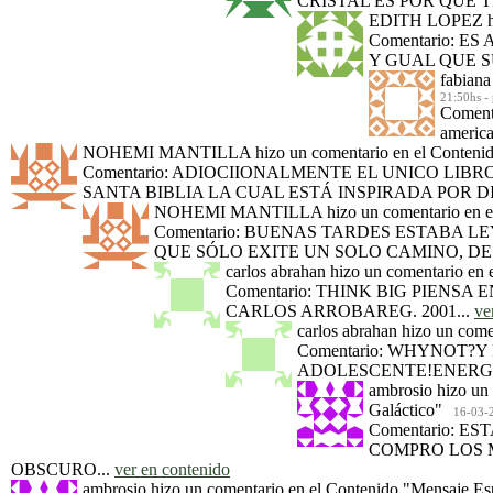
CRISTAL ES POR QUE T
EDITH LOPEZ
Comentario: 
Y GUAL QUE S
fabiana
21:50hs - 
Comenta
america
NOHEMI MANTILLA
hizo un comentario en el Conteni
Comentario: ADIOCIIONALMENTE EL UNICO LIB
SANTA BIBLIA LA CUAL ESTÁ INSPIRADA POR D
NOHEMI MANTILLA
hizo un comentario en 
Comentario: BUENAS TARDES ESTABA 
QUE SÓLO EXITE UN SOLO CAMINO, DE V
carlos abrahan
hizo un comentario en 
Comentario: THINK BIG PIEN
CARLOS ARROBAREG. 2001...
ve
carlos abrahan
hizo un come
Comentario: WHYNOT?
ADOLESCENTE!ENERGI
ambrosio
hizo un 
Galáctico"
16-03-20
Comentario: 
COMPRO LOS 
OBSCURO...
ver en contenido
ambrosio
hizo un comentario en el Contenido
"Mensaje Esp