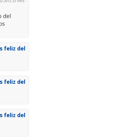
2-2012 23:10hs -
o del
os
 feliz del
 feliz del
 feliz del