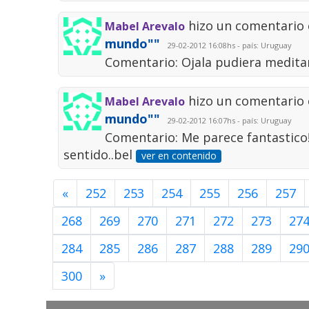
hizo un comentario 
Mabel Arevalo
mundo""
29-02-2012 16:08hs - país: Uruguay
Comentario: Ojala pudiera meditar
hizo un comentario 
Mabel Arevalo
mundo""
29-02-2012 16:07hs - país: Uruguay
Comentario: Me parece fantastico!
sentido..bel
ver en contenido
«
252
253
254
255
256
257
268
269
270
271
272
273
27
284
285
286
287
288
289
29
300
»