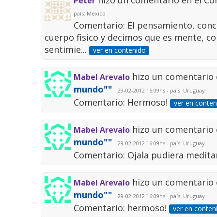
hizo un comentario en el C
Peter
país: Mexico
Comentario: El pensamiento, conci
cuerpo fisico y decimos que es mente, co
sentimie...
ver en contenido
hizo un comentario 
Mabel Arevalo
mundo""
29-02-2012 16:09hs - país: Uruguay
Comentario: Hermoso!
ver en conten
hizo un comentario 
Mabel Arevalo
mundo""
29-02-2012 16:09hs - país: Uruguay
Comentario: Ojala pudiera medita
hizo un comentario 
Mabel Arevalo
mundo""
29-02-2012 16:09hs - país: Uruguay
Comentario: hermoso!
ver en conten