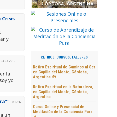
 Crisis
s
ar y
RETIROS, CURSOS, TALLERES
03-03-2012
Retiro Espiritual de Caminos al Ser
en Capilla del Monte, Córdoba,
ental,
Argentina 🏞️
soy yo
Retiro Espiritual en la Naturaleza,
en Capilla del Monte, Córdoba,
Argentina
ora""
03-03-
Curso Online y Presencial de
Meditación de la Conciencia Pura
ea un
🧘