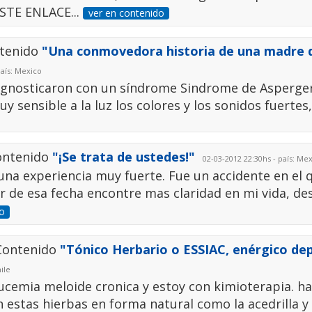
STE ENLACE...
ver en contenido
ntenido
"Una conmovedora historia de una madre 
país: Mexico
dignosticaron con un síndrome Sindrome de Asperger
 sensible a la luz los colores y los sonidos fuertes, 
Contenido
"¡Se trata de ustedes!"
02-03-2012 22:30hs - país: Me
una experiencia muy fuerte. Fue un accidente en el 
ir de esa fecha encontre mas claridad en mi vida, de
o
 Contenido
"Tónico Herbario o ESSIAC, enérgico de
ile
cemia meloide cronica y estoy con kimioterapia. ha
n estas hierbas en forma natural como la acedrilla y 