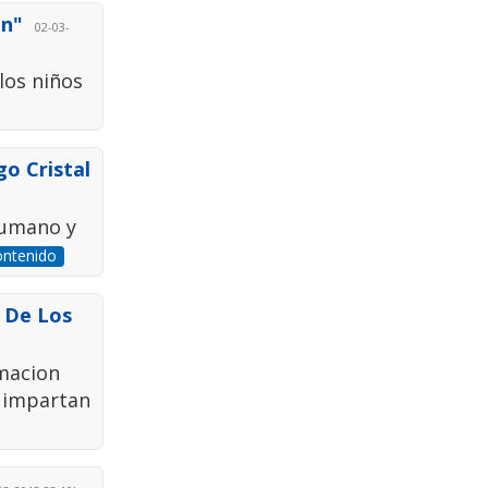
on"
02-03-
los niños
go Cristal
humano y
ontenido
 De Los
rmacion
e impartan