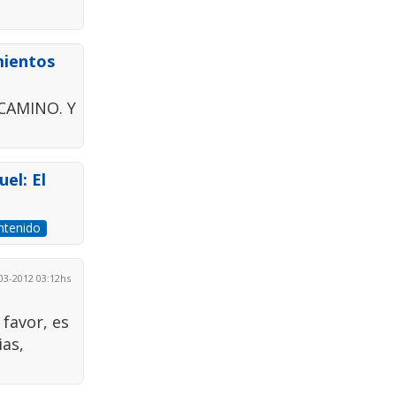
mientos
CAMINO. Y
el: El
ntenido
3-2012 03:12hs
 favor, es
ias,