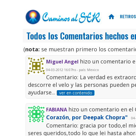
home
RETIROS
Todos los Comentarios hechos e
(
nota:
se muestran primero los comentario
hizo un comentario e
Miguel Angel
04-03-2012 16:07hs - país: Mexico
Comentario: La verdad es extraordi
descorre el velo y las personas pueden 
ayudarse...
ver en contenido
hizo un comentario en el
FABIANA
Corazón, por Deepak Chopra"
04-
Comentario: gracia por todo,el mi
seres queridos,todo lo que lei hasta aho