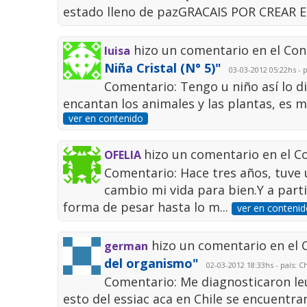
estado lleno de pazGRACAIS POR CREAR E
hizo un comentario en el Co
luisa
Niña Cristal (N° 5)"
03-03-2012 05:22hs - 
Comentario: Tengo u niño así lo 
encantan los animales y las plantas, es muy
ver en contenido
hizo un comentario en el 
OFELIA
Comentario: Hace tres años, tuve 
cambio mi vida para bien.Y a part
forma de pesar hasta lo m...
ver en contenid
hizo un comentario en el
german
del organismo"
02-03-2012 18:33hs - país: Ch
Comentario: Me diagnosticaron leu
esto del essiac aca en Chile se encuentra