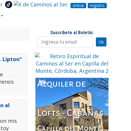
entrar
registro
Suscríbete al Boletín:
. Lipton"
ue
 menos
n el
con mis
stoy