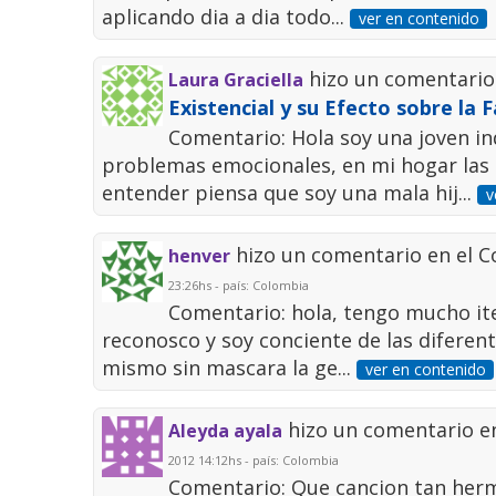
aplicando dia a dia todo...
ver en contenido
hizo un comentario
Laura Graciella
Existencial y su Efecto sobre la F
Comentario: Hola soy una joven in
problemas emocionales, en mi hogar las
entender piensa que soy una mala hij...
v
hizo un comentario en el 
henver
23:26hs - país: Colombia
Comentario: hola, tengo mucho ite
reconosco y soy conciente de las difere
mismo sin mascara la ge...
ver en contenido
hizo un comentario e
Aleyda ayala
2012 14:12hs - país: Colombia
Comentario: Que cancion tan her