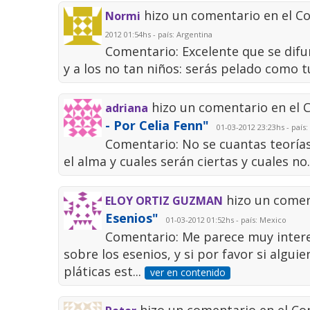
hizo un comentario en el C
Normi
2012 01:54hs - país: Argentina
Comentario: Excelente que se difu
y a los no tan niños: serás pelado como t
hizo un comentario en el
adriana
- Por Celia Fenn"
01-03-2012 23:23hs - país
Comentario: No se cuantas teoría
el alma y cuales serán ciertas y cuales no.
hizo un comen
ELOY ORTIZ GUZMAN
Esenios"
01-03-2012 01:52hs - país: Mexico
Comentario: Me parece muy intere
sobre los esenios, y si por favor si algu
pláticas est...
ver en contenido