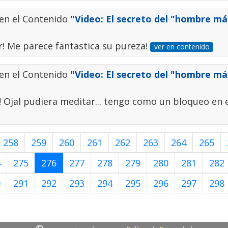
en el Contenido
"Video: El secreto del "hombre más
! Me parece fantastica su pureza!
ver en contenido
en el Contenido
"Video: El secreto del "hombre más
 Ojal pudiera meditar... tengo como un bloqueo en 
258
259
260
261
262
263
264
265
4
275
276
277
278
279
280
281
282
0
291
292
293
294
295
296
297
298