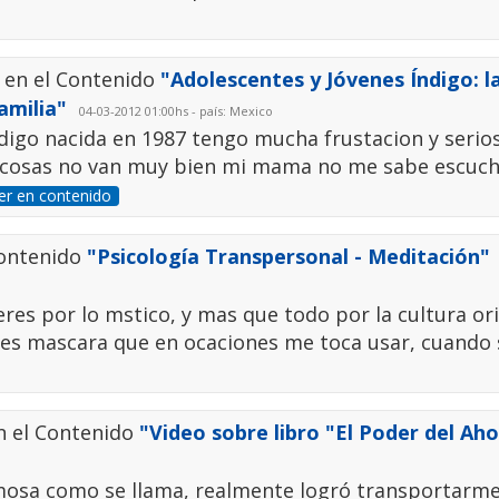
 en el Contenido
"Adolescentes y Jóvenes Índigo: la
amilia"
04-03-2012 01:00hs - país: Mexico
digo nacida en 1987 tengo mucha frustacion y serio
 cosas no van muy bien mi mama no me sabe escuch
er en contenido
Contenido
"Psicología Transpersonal - Meditación"
res por lo mstico, y mas que todo por la cultura ori
ntes mascara que en ocaciones me toca usar, cuando 
n el Contenido
"Video sobre libro "El Poder del Ah
mosa como se llama, realmente logró transportarm