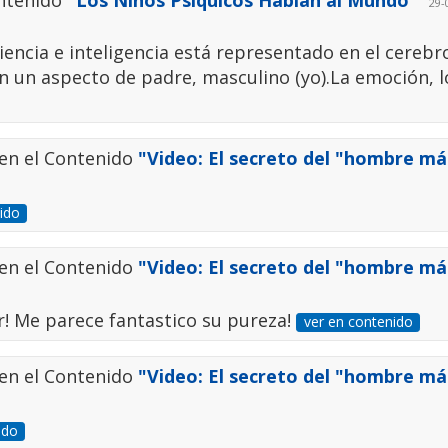
ontenido
"Los Niños Psiquicos Hablan al Mundo"
29-0
encia e inteligencia está representado en el cerebr
n un aspecto de padre, masculino (yo).La emoción, l
en el Contenido
"Video: El secreto del "hombre más
ido
en el Contenido
"Video: El secreto del "hombre más
r! Me parece fantastico su pureza!
ver en contenido
en el Contenido
"Video: El secreto del "hombre más
ido