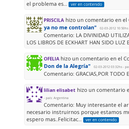
el problema es...
ver en contenido
hizo un comentario en el
PRISCILA
ya no me controlan"
02-03-2012 10:50hs 
Comentario: LA DIVINIDAD UTILI
LOS LIBROS DE ECKHART HAN SIDO LUZ E
hizo un comentario en el 
OFELIA
Don de la Alegría"
02-03-2012 03:32hs - pa
Comentario: GRACIAS,POR TODO 
hizo un comentario 
lilian elisabet
- país: Argentina
Comentario: Muy interesante el art
necesario instruirnos porque estamos mu
espero mas..Felicitac...
ver en contenido