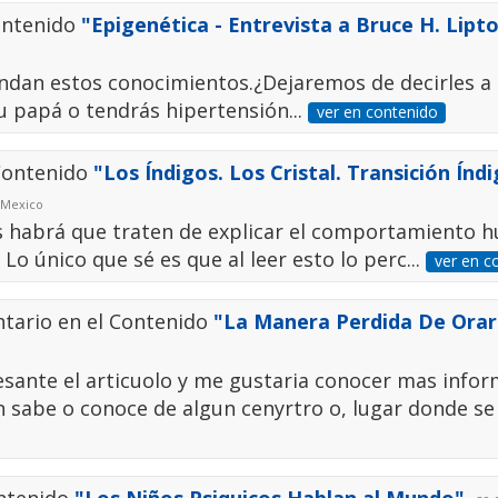
ontenido
"Epigenética - Entrevista a Bruce H. Lipt
ndan estos conocimientos.¿Dejaremos de decirles a 
u papá o tendrás hipertensión...
ver en contenido
 Contenido
"Los Índigos. Los Cristal. Transición Índi
: Mexico
s habrá que traten de explicar el comportamiento 
 Lo único que sé es que al leer esto lo perc...
ver en c
tario en el Contenido
"La Manera Perdida De Orar
sante el articuolo y me gustaria conocer mas info
ien sabe o conoce de algun cenyrtro o, lugar donde s