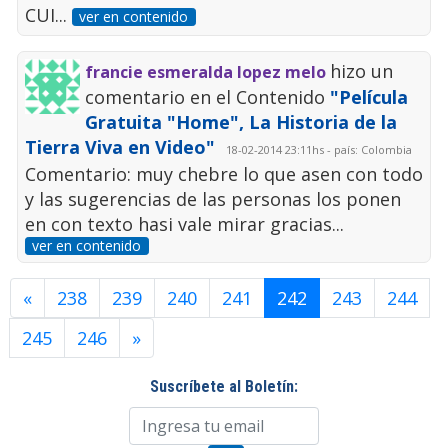
CUI...
ver en contenido
hizo un
francie esmeralda lopez melo
comentario en el Contenido
"Película
Gratuita "Home", La Historia de la
Tierra Viva en Video"
18-02-2014 23:11hs - país: Colombia
Comentario: muy chebre lo que asen con todo
y las sugerencias de las personas los ponen
en con texto hasi vale mirar gracias...
ver en contenido
«
238
239
240
241
242
243
244
245
246
»
Suscríbete al Boletín: