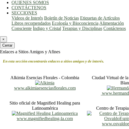
QUIENES SOMOS
CONTÁCTENOS
SECCIONES
Videos de Interés
Boletín de Noticias
Etiquetas de Artículos
Libros recomendados
Ecología y Bioconciencia
Alimentación
Consciente
Índigo y Cristal
Terapias y Disciplinas
Contáctenos
×
Cerrar
Enlaces a Sitios Amigos y Afines
En esta sección encontrarás enlaces a sitios amigos y de interés.
Alkimia Esencias Florales - Colombia
Ciudad Virtual de 
Blan
www.alkimiaesenciasflorales.com
www.hermanda
Sitio oficial de Magnified Healing para
Latinoamérica
Centro de Terapia
www.magnifiedhealing-la.com
www.osvaldoe