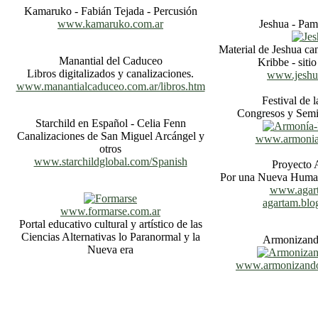
Kamaruko - Fabián Tejada - Percusión
www.kamaruko.com.ar
Jeshua - Pam
Material de Jeshua ca
Manantial del Caduceo
Kribbe - siti
Libros digitalizados y canalizaciones.
www.jeshua
www.manantialcaduceo.com.ar/libros.htm
Festival de 
Congresos y Semi
Starchild en Español - Celia Fenn
Canalizaciones de San Miguel Arcángel y
www.armoniaf
otros
www.starchildglobal.com/Spanish
Proyecto 
Por una Nueva Human
www.agar
agartam.blo
www.formarse.com.ar
Portal educativo cultural y artístico de las
Ciencias Alternativas lo Paranormal y la
Armonizand
Nueva era
www.armonizandor