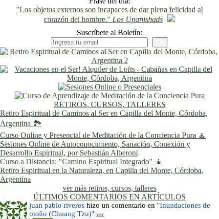
Previo
Siguiente
Frase del día:
"Los objetos externos son incapaces de dar plena felicidad al
corazón del hombre."
Los Upanishads
Suscríbete al Boletín:
RETIROS, CURSOS, TALLERES
Retiro Espiritual de Caminos al Ser en Capilla del Monte, Córdoba,
Argentina 🏞️
Curso Online y Presencial de Meditación de la Conciencia Pura 🧘
Sesiones Online de Autoconocimiento, Sanación, Conexión y
Desarrollo Espiritual, por Sebastián Alberoni
Curso a Distancia: "Camino Espiritual Integrado" 🧘
Retiro Espiritual en la Naturaleza, en Capilla del Monte, Córdoba,
Argentina
ver más retiros, cursos, talleres
ÚLTIMOS COMENTARIOS EN ARTÍCULOS
juan pablo riveros
hizo un comentario en
"Inundaciones de
otoño (Chuang Tzu)"
ver