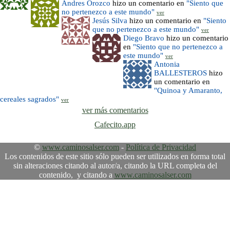
Andres Orozco
hizo un comentario en
"Siento que
no pertenezco a este mundo"
ver
Jesús Silva
hizo un comentario en
"Siento
que no pertenezco a este mundo"
ver
Diego Bravo
hizo un comentario
en
"Siento que no pertenezco a
este mundo"
ver
Antonia
BALLESTEROS
hizo
un comentario en
"Quinoa y Amaranto,
cereales sagrados"
ver
ver más comentarios
Cafecito.app
©
www.caminosalser.com
-
Política de Privacidad
Los contenidos de este sitio sólo pueden ser utilizados en forma total
sin alteraciones citando al autor/a, citando la URL completa del
contenido, y citando a
www.caminosalser.com