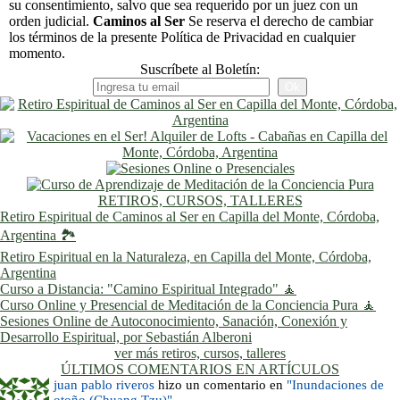
su consentimiento, salvo que sea requerido por un juez con un
orden judicial.
Caminos al Ser
Se reserva el derecho de cambiar
los términos de la presente Política de Privacidad en cualquier
momento.
Suscríbete al Boletín:
RETIROS, CURSOS, TALLERES
Retiro Espiritual de Caminos al Ser en Capilla del Monte, Córdoba,
Argentina 🏞️
Retiro Espiritual en la Naturaleza, en Capilla del Monte, Córdoba,
Argentina
Curso a Distancia: "Camino Espiritual Integrado" 🧘
Curso Online y Presencial de Meditación de la Conciencia Pura 🧘
Sesiones Online de Autoconocimiento, Sanación, Conexión y
Desarrollo Espiritual, por Sebastián Alberoni
ver más retiros, cursos, talleres
ÚLTIMOS COMENTARIOS EN ARTÍCULOS
juan pablo riveros
hizo un comentario en
"Inundaciones de