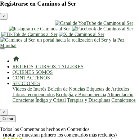
Registrarse en Caminos al Ser
×
entrar
registro
home
RETIROS, CURSOS, TALLERES
QUIENES SOMOS
CONTÁCTENOS
SECCIONES
Videos de Interés
Boletín de Noticias
Etiquetas de Artículos
Libros recomendados
Ecología y Bioconciencia
Alimentación
Consciente
Índigo y Cristal
Terapias y Disciplinas
Contáctenos
×
Cerrar
Todos los Comentarios hechos en Contenidos
(
nota:
se muestran primero los comentarios más recientes)