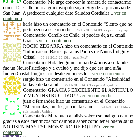
Comentario: Me urge conocer la manera de contactarme
con el Dr. Callejon o algun discipulo suyo. Soy de la provinvia de
San Juan. Agradeceré cualquier dato.Saludos Cordiales...
ver en
contenido
karla
hizo un comentario en el Contenido
"Siento que no
pertenezco a este mundo"
09-11-2013 14:09hs - país: Uruguay
Comentario: Camilo de Chile, si puedes deja tu email.
Gracias
ver en contenido
ROCIO ZEGARRA
hizo un comentario en el Contenido
"Información Básica para los Padres de Niños Índigo y
Cristal"
08-11-2013 20:13hs - país: PerÃº
Comentario: Hola,tengo una niña de 4 años a su kinder
fue un NeuroPsicólogo y a evaluó y me dijo que era una niña
Índigo Cristal Lingüístico desde entonces le...
ver en contenido
sergio
hizo un comentario en el Contenido
"Alcalinidad,
la llave de la salud"
08-11-2013 14:37hs - país: Argentina
Comentario: GRACIAS EXCELENTE EL ARTICULO
Y MUY INSTRUCTIVO!!!
ver en contenido
juan c fernandez
hizo un comentario en el Contenido
"Microondas, un riesgo para la salud"
08-11-2013 13:06hs -
país: Estados Unidos
Comentario: Muy buen analisis sobre ese maligno equipo
gracias a esos cientificos por darnos a saber como tener buena salud
NO USEN MAS ESE MONSTRO DE EQUIPO.
ver en
contenido