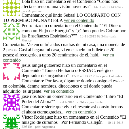
Lola
hizo un comentario en el Contenido
"Cómo nos
afecta el rencor: una visión novedosa"
13-11-2013 14:48hs -
país: Argentina
Comentario: qué lindo Sebas! LO COMPARTO CON
TU PERMISO! MUNAY! loLA
ver en contenido
Pedro
hizo un comentario en el Contenido
""El Dinero
como un Flujo de Energía" y "¿Cómo puedes Cobrar por
las Enseñanzas Espirituales?""
13-11-2013 02:34hs - país:
Mexico
Comentario: Me encontré a dos cuadras de mi casa, una moneda de
2 pesos. Casi al llegara mi casa, vi en el suelo un billete de 20
pesos; al recogerlo, a unos 20 centímetros de él, habí...
ver en
contenido
jesus rangel gutoerrez
hizo un comentario en el
Contenido
"Tónico Herbario o ESSIAC, enérgico
depurador del organismo"
12-11-2013 22:26hs - país: Colombia
Comentario: Por favor, diganme donde consigo el essiac
en colombia, denme nombres, direcciones o tel donde pueda
adquirirlo, es urgente!
ver en contenido
jose rios
hizo un comentario en el Contenido
"Libro "El
Poder del Ahora""
12-11-2013 17:26hs - país: Chile
Comentario: sierte que vivir el resente asi construiremos
el ahora eternogracias...
ver en contenido
Victor Rodriguez
hizo un comentario en el Contenido
"El
milagro de curarnos - Por Fernando Callejón"
10-11-2013
22:51hs - país: Argentina