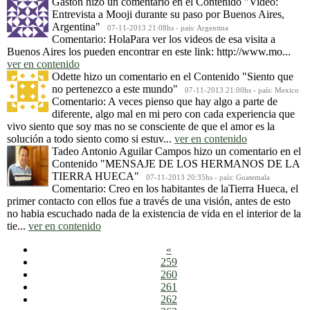
Gastón
hizo un comentario en el Contenido
"Video:
Entrevista a Mooji durante su paso por Buenos Aires,
Argentina"
07-11-2013 21:08hs - país: Argentina
Comentario: HolaPara ver los videos de esa visita a
Buenos Aires los pueden encontrar en este link: http://www.mo...
ver en contenido
Odette
hizo un comentario en el Contenido
"Siento que
no pertenezco a este mundo"
07-11-2013 21:00hs - país: Mexico
Comentario: A veces pienso que hay algo a parte de
diferente, algo mal en mi pero con cada experiencia que
vivo siento que soy mas no se consciente de que el amor es la
solución a todo siento como si estuv...
ver en contenido
Tadeo Antonio Aguilar Campos
hizo un comentario en el
Contenido
"MENSAJE DE LOS HERMANOS DE LA
TIERRA HUECA"
07-11-2013 20:35hs - país: Guatemala
Comentario: Creo en los habitantes de laTierra Hueca, el
primer contacto con ellos fue a través de una visión, antes de esto
no habia escuchado nada de la existencia de vida en el interior de la
tie...
ver en contenido
«
259
260
261
262