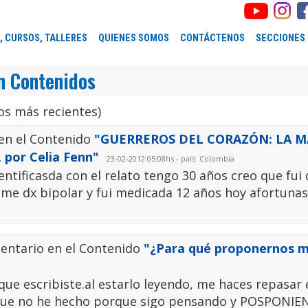
, CURSOS, TALLERES
QUIENES SOMOS
CONTÁCTENOS
SECCIONES
n Contenidos
s más recientes)
en el Contenido
"GUERREROS DEL CORAZÓN: LA 
por Celia Fenn"
23-02-2012 05:08hs - país: Colombia
ntificasda con el relato tengo 30 años creo que fui 
ris me dx bipolar y fui medicada 12 años hoy afortun
entario en el Contenido
"¿Para qué proponernos 
ue escribiste.al estarlo leyendo, me haces repasar 
. que no he hecho porque sigo pensando y POSPONIE