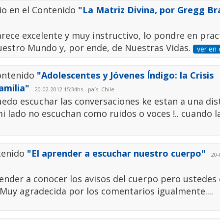
io en el Contenido
"La Matriz Divina, por Gregg B
ece excelente y muy instructivo, lo pondre en prac
Nuestro Mundo y, por ende, de Nuestras Vidas.
ver en
Contenido
"Adolescentes y Jóvenes Índigo: la Crisis
amilia"
20-02-2012 15:34hs - país: Chile
edo escuchar las conversaciones ke estan a una dis
mi lado no escuchan como ruidos o voces !.. cuando l
tenido
"El aprender a escuchar nuestro cuerpo"
20-0
ender a conocer los avisos del cuerpo pero ustedes
Muy agradecida por los comentarios igualmente....