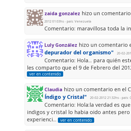
hizo un comentario
zaida gonzalez
2012 01:03hs - país: Venezuela
Comentario: maravillosa toda la i
hizo un comentario 
Luly González
depurador del organismo"
20-02-201
Comentario: Hola... para quién es
les comparto que el 9 de Febrero del 2012
ver en contenido
hizo un comentario en el 
Claudia
Índigo y Cristal"
20-02-2012 21:32hs - país: 
Comentario: Hola:la verdad es que
indigos y cristal lo habia oido antes pero
experienci...
ver en contenido