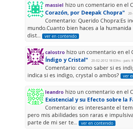
hizo un comentario en el
massiel
Corazón, por Deepak Chopra"
20-0
Comentario: Querido Chopra:Es incr
mundo.Cuanto bien haces a la humanida c
dist...
ver en contenido
hizo un comentario en el
calostro
Índigo y Cristal"
20-02-2012 18:03hs - país:
Comentario: como saber si es indig
indica si es indigo, crystal o ambos?
ver e
hizo un comentario en el
leandro
Existencial y su Efecto sobre la F
Comentario: es interesante el tem
pero mis abilidades son raras e impulsiva
parte de mi ser te...
ver en contenido