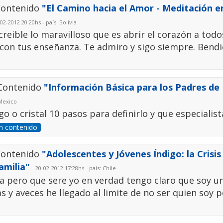
 Contenido
"El Camino hacia el Amor - Meditación en
2-2012 20:20hs - país: Bolivia
eible lo maravilloso que es abrir el corazón a todos
on tus enseñanza. Te admiro y sigo siempre. Bendi
 Contenido
"Información Básica para los Padres de
 Mexico
o o cristal 10 pasos para definirlo y que especialis
n contenido
 Contenido
"Adolescentes y Jóvenes Índigo: la Crisis
amilia"
20-02-2012 17:28hs - país: Chile
a pero que sere yo en verdad tengo claro que soy u
s y aveces he llegado al limite de no ser quien soy p