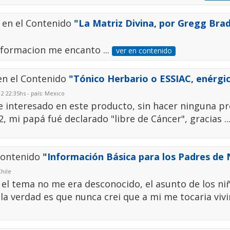
 en el Contenido
"La Matriz Divina, por Gregg Bra
nformacion me encanto ...
ver en contenido
en el Contenido
"Tónico Herbario o ESSIAC, enérgi
2 22:35hs - país: Mexico
te interesado en este producto, sin hacer ninguna p
, mi papá fué declarado "libre de Cáncer", gracias ..
Contenido
"Información Básica para los Padres de 
Chile
 el tema no me era desconocido, el asunto de los ni
 la verdad es que nunca crei que a mi me tocaria vivi