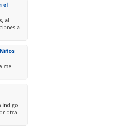
 el
, al
ciones a
 Niños
ta me
n indigo
or otra