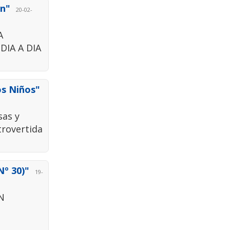
en"
20-02-
A
DIA A DIA
os Niños"
sas y
trovertida
Nº 30)"
19-
N