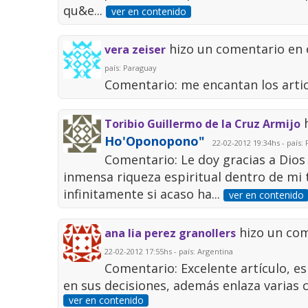
qu&e...
ver en contenido
hizo un comentario en 
vera zeiser
país: Paraguay
Comentario: me encantan los articu
h
Toribio Guillermo de la Cruz Armijo
Ho'Oponopono"
22-02-2012 19:34hs - país: 
Comentario: Le doy gracias a Dios 
inmensa riqueza espiritual dentro de mi 
infinitamente si acaso ha...
ver en contenido
hizo un com
ana lia perez granollers
22-02-2012 17:55hs - país: Argentina
Comentario: Excelente artículo, e
en sus decisiones, además enlaza varias c
ver en contenido