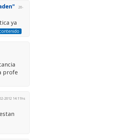
raden"
20-
tica ya
 contenido
tancia
a profe
2-2012 14:11hs
 estan