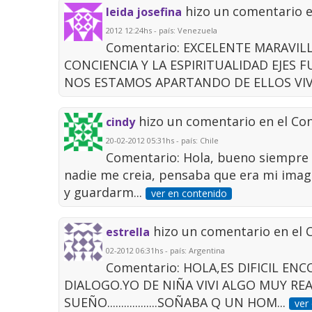
hizo un comentario 
leida josefina
2012 12:24hs - país: Venezuela
Comentario: EXCELENTE MARAVIL
CONCIENCIA Y LA ESPIRITUALIDAD EJES 
NOS ESTAMOS APARTANDO DE ELLOS VIVI
hizo un comentario en el Co
cindy
20-02-2012 05:31hs - país: Chile
Comentario: Hola, bueno siempre 
nadie me creia, pensaba que era mi imagi
y guardarm...
ver en contenido
hizo un comentario en el
estrella
02-2012 06:31hs - país: Argentina
Comentario: HOLA,ES DIFICIL E
DIALOGO.YO DE NIÑA VIVI ALGO MUY RE
SUEÑO..................SOÑABA Q UN HOM...
ver