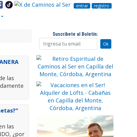
entrar
registro
Suscríbete al Boletín:
MANERA
de las
asdamente
metas?"
en las
NDO, ¿por