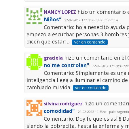
hizo un comentario 
NANCY LOPEZ
Niños"
22-02-2012 17:16hs - país: Colombia
Comentario: hola nesecito ayuda 
empezo a escuchar personas 3 hombres y u
dicen que estan ...
ver en contenido
hizo un comentario en el
graciela
no me controlan"
22-02-2012 17:02hs - paí
Comentario: Simplemente es una me
inteligencia llega a iluminar el camino d
cambiado mi vida.
ver en contenido
hizo un comentari
silvina rodríguez
comodidad"
21-02-2012 11:53hs - país: Argenti
Comentario: Doy fe que es así !! 
siendo la pobrecita, hasta la enferma y m