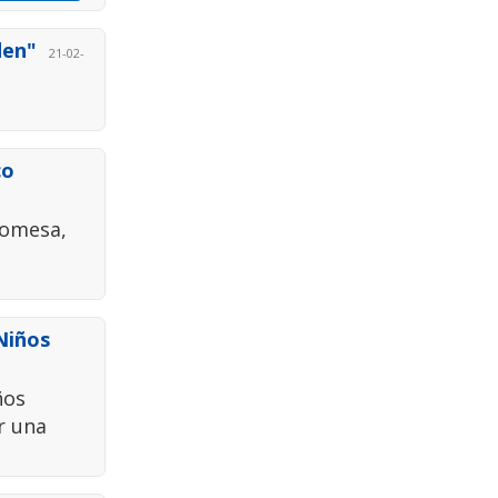
den"
21-02-
co
romesa,
.
Niños
ños
r una