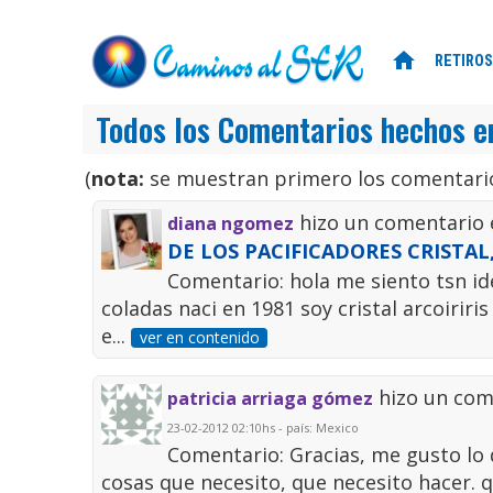
home
RETIROS
Todos los Comentarios hechos e
(
nota:
se muestran primero los comentario
hizo un comentario 
diana ngomez
DE LOS PACIFICADORES CRISTAL, 
Comentario: hola me siento tsn ide
coladas naci en 1981 soy cristal arcoiri
e...
ver en contenido
hizo un com
patricia arriaga gómez
23-02-2012 02:10hs - país: Mexico
Comentario: Gracias, me gusto lo q
cosas que necesito, que necesito hacer