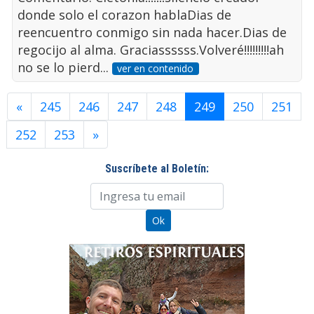
donde solo el corazon hablaDias de
reencuentro conmigo sin nada hacer.Dias de
regocijo al alma. Graciassssss.Volveré!!!!!!!!!ah
no se lo pierd...
ver en contenido
«
245
246
247
248
249
250
251
252
253
»
Suscríbete al Boletín: