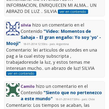
INFORMACION, ENRIQUECEN MI ALMA... UN
ABRAZO DE LUZ .. SILVIA
ver en contenido
hizo un comentario en el
silvia
Contenido
"Video: Momentos de
Sahaja - El gran engaño: Yo soy 'yo' -
Mooji"
18-01-2014 12:55hs - país: Argentina
Comentario: lei articulos de ustedes en una
pag a la cual estoy subscripta ,
trabajadoresde la luz, y estos temas me
interesan mucho.. un abrazo de luz! SILVIA
ver en contenido
hizo un comentario en el
Camilo
Contenido
"Siento que no pertenezco
a este mundo"
18-01-2014 07:53hs - país: Chile
Comentario: Los tiempos se acaban, las