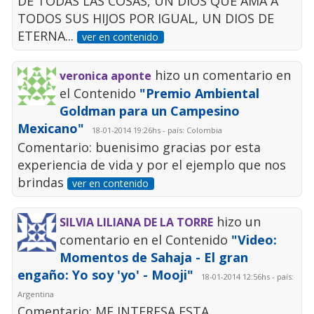
DE TODAS LAS COSAS, UN DIOS QUE AMA A
TODOS SUS HIJOS POR IGUAL, UN DIOS DE
ETERNA...
ver en contenido
hizo un comentario en
veronica aponte
el Contenido
"Premio Ambiental
Goldman para un Campesino
Mexicano"
18-01-2014 19:26hs - país: Colombia
Comentario: buenisimo gracias por esta
experiencia de vida y por el ejemplo que nos
brindas
ver en contenido
hizo un
SILVIA LILIANA DE LA TORRE
comentario en el Contenido
"Video:
Momentos de Sahaja - El gran
engaño: Yo soy 'yo' - Mooji"
18-01-2014 12:56hs - país:
Argentina
Comentario: ME INTERESA ESTA