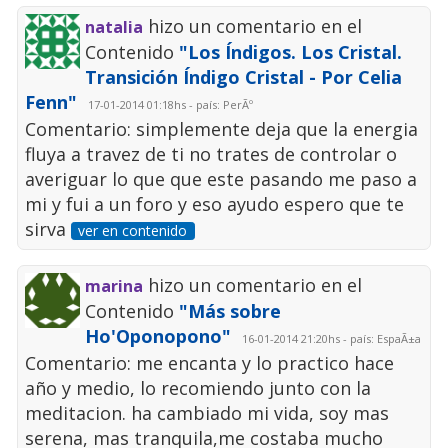
hizo un comentario en el
natalia
Contenido
"Los Índigos. Los Cristal.
Transición Índigo Cristal - Por Celia
Fenn"
17-01-2014 01:18hs - país: PerÃº
Comentario: simplemente deja que la energia
fluya a travez de ti no trates de controlar o
averiguar lo que que este pasando me paso a
mi y fui a un foro y eso ayudo espero que te
sirva
ver en contenido
hizo un comentario en el
marina
Contenido
"Más sobre
Ho'Oponopono"
16-01-2014 21:20hs - país: EspaÃ±a
Comentario: me encanta y lo practico hace
año y medio, lo recomiendo junto con la
meditacion. ha cambiado mi vida, soy mas
serena, mas tranquila,me costaba mucho