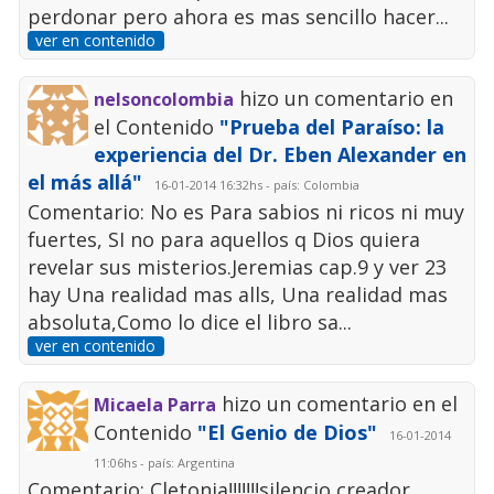
perdonar pero ahora es mas sencillo hacer...
ver en contenido
hizo un comentario en
nelsoncolombia
el Contenido
"Prueba del Paraíso: la
experiencia del Dr. Eben Alexander en
el más allá"
16-01-2014 16:32hs - país: Colombia
Comentario: No es Para sabios ni ricos ni muy
fuertes, SI no para aquellos q Dios quiera
revelar sus misterios.Jeremias cap.9 y ver 23
hay Una realidad mas alls, Una realidad mas
absoluta,Como lo dice el libro sa...
ver en contenido
hizo un comentario en el
Micaela Parra
Contenido
"El Genio de Dios"
16-01-2014
11:06hs - país: Argentina
Comentario: Cletonia!!!!!!!silencio creador