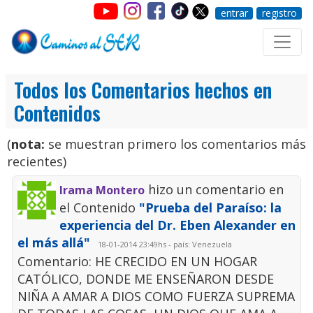
entrar
registro
Todos los Comentarios hechos en
Contenidos
(
nota:
se muestran primero los comentarios más
recientes)
hizo un comentario en
Irama Montero
el Contenido
"Prueba del Paraíso: la
experiencia del Dr. Eben Alexander en
el más allá"
18-01-2014 23:49hs - país: Venezuela
Comentario: HE CRECIDO EN UN HOGAR
CATÓLICO, DONDE ME ENSEÑARON DESDE
NIÑA A AMAR A DIOS COMO FUERZA SUPREMA