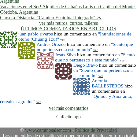
Argentina
Vacaciones en el Ser! Alquiler de Cabañas Lofts en Capilla del Monte,
Córdoba, Argentina
Curso a Distancia: "Camino Espiritual Integrado" 🧘
ver más retiros, cursos, talleres
ÚLTIMOS COMENTARIOS EN ARTÍCULOS
juan pablo riveros
hizo un comentario en
"Inundaciones de
otoño (Chuang Tzu)"
ver
Andres Orozco
hizo un comentario en
"Siento que
no pertenezco a este mundo"
ver
Jesús Silva
hizo un comentario en
"Siento
que no pertenezco a este mundo"
ver
Diego Bravo
hizo un comentario
en
"Siento que no pertenezco a
este mundo"
ver
Antonia
BALLESTEROS
hizo
un comentario en
"Quinoa y Amaranto,
cereales sagrados"
ver
ver más comentarios
Cafecito.app
©
www.caminosalser.com
-
Política de Privacidad
Los contenidos de este sitio sólo pueden ser utilizados en forma total