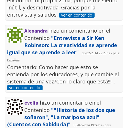
encontrar mi propia zona, porque me siento
inútil, y desmotivada. Gracias por la
entrevista y saludos.
ver en contenido
hizo un comentario en el
Alexandra
Contenido
"Entrevista a Sir Ken
Robinson: La creatividad se aprende
igual que se aprende a leer"
05-02-2014 22:28hs - país:
EspaÃ±a
Comentario: Como hacer que esto se
entienda por los educadores, y que cambie el
sistema de una vez?Con lo claro que está!!!...
ver en contenido
hizo un comentario en el
evelia
Contenido
""Historia de los dos que
soñaron", "La mariposa azul"
(Cuentos con Sabiduría)"
05-02-2014 19:58hs - país: