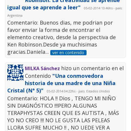
Robinson: La creatividad se aprende
igual que se aprende a leer"
05-02-2014 13:46hs - país:
Argentina
Comentario: Buenos dias, me podrian por
favor enviar la forma de encontrar el
elemento creativo, desde la perspectiva de
Ken Robinson.Desde ya muchisimas
gracias.Daniela...
ver en contenido
hizo un comentario en el
MILKA Sánchez
Contenido
"Una conmovedora
historia de una madre de una Niña
Cristal (N° 5)"
05-02-2014 04:22hs - país: Estados Unidos
Comentario: HOLA !! Dios , TENGO MI NIÑO
SIN DIAGNÓSTICO !!!PERO ALGUNAS
TERAPHYSTAS CREEN QUE ES AUTISTA , MÁS
YO NO CREO !!! NO LE GUSTA LAS PELEAS
LLORA SUFRE MUCHO !! , NO UEDE VER A