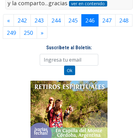
y la comparto...gracias
ver en contenido
«
242
243
244
245
246
247
248
249
250
»
Suscríbete al Boletín: