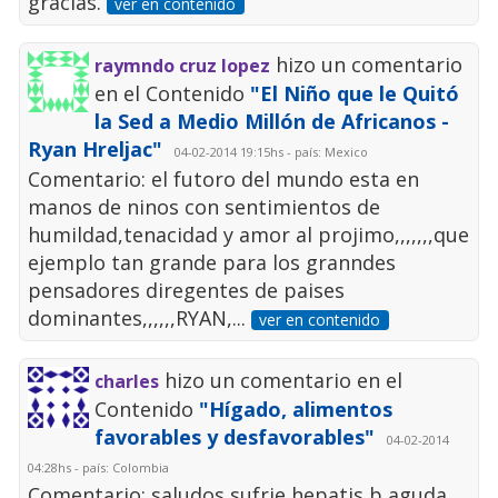
gracias.
ver en contenido
hizo un comentario
raymndo cruz lopez
en el Contenido
"El Niño que le Quitó
la Sed a Medio Millón de Africanos -
Ryan Hreljac"
04-02-2014 19:15hs - país: Mexico
Comentario: el futoro del mundo esta en
manos de ninos con sentimientos de
humildad,tenacidad y amor al projimo,,,,,,,que
ejemplo tan grande para los granndes
pensadores diregentes de paises
dominantes,,,,,,RYAN,...
ver en contenido
hizo un comentario en el
charles
Contenido
"Hígado, alimentos
favorables y desfavorables"
04-02-2014
04:28hs - país: Colombia
Comentario: saludos sufrie hepatis b aguda