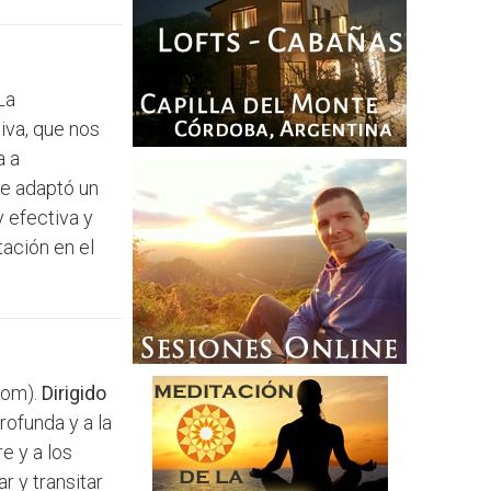
La
iva, que nos
a a
se adaptó un
 efectiva y
tación en el
com).
Dirigido
rofunda y a la
e y a los
r y transitar