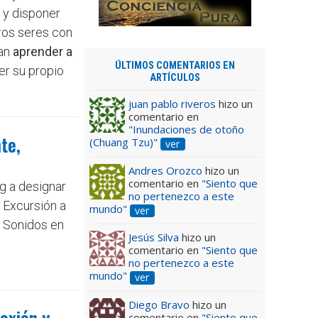
 y disponer
ros seres con
ran
aprender a
ÚLTIMOS COMENTARIOS EN
er su propio
ARTÍCULOS
juan pablo riveros
hizo un
comentario en
"Inundaciones de otoño
te,
(Chuang Tzu)"
ver
Andres Orozco
hizo un
comentario en
"Siento que
g a designar
no pertenezco a este
 Excursión a
mundo"
ver
e Sonidos en
Jesús Silva
hizo un
comentario en
"Siento que
no pertenezco a este
mundo"
ver
Diego Bravo
hizo un
exión y
comentario en
"Siento que