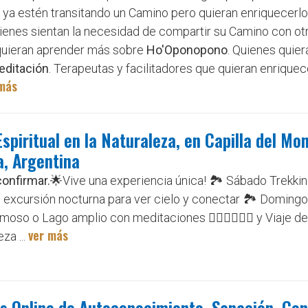
 ya estén transitando un Camino pero quieran enriquecerlo
ienes sientan la necesidad de compartir su Camino con ot
quieran aprender más sobre
Ho'Oponopono
. Quienes quie
editación
. Terapeutas y facilitadores que quieran enriquec
más
Espiritual en la Naturaleza, en Capilla del Mon
, Argentina
confirmar.
🌟Vive una experiencia única! 🏞️ Sábado Trekkin
excursión nocturna para ver cielo y conectar 🏞️ Domingo
moso o Lago amplio con meditaciones 🧘🏼‍♂️🧘🏻‍♀️ y Viaje d
ver más
za ...
s Online de Autoconocimiento, Sanación, Con