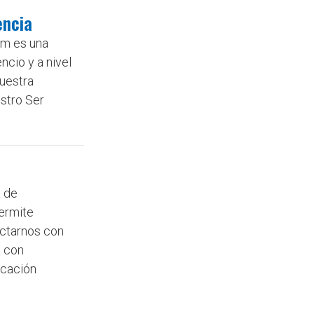
encia
m es una
ncio y a nivel
nuestra
stro Ser
 de
permite
ectarnos con
a con
ocación