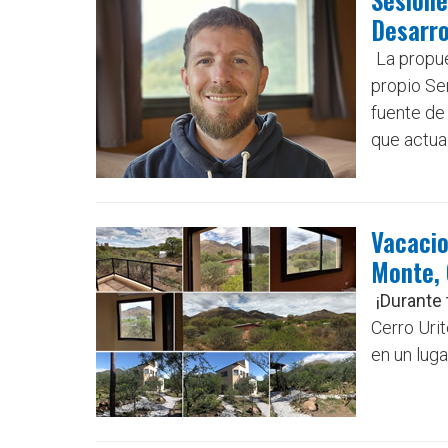
Desarro
La propu
propio Ser
fuente de 
que actua
Vacacio
Monte, 
¡Durante 
Cerro Uri
en un luga