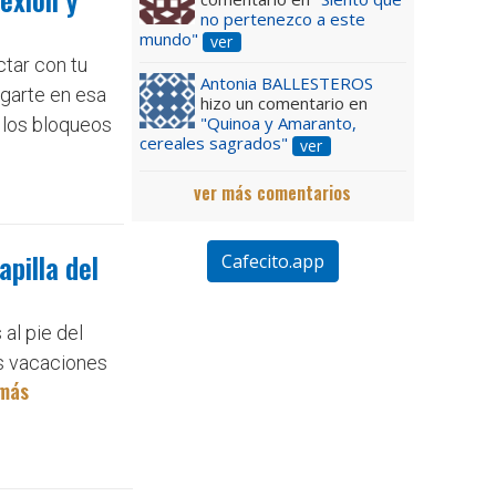
no pertenezco a este
mundo"
ver
tar con tu
Antonia BALLESTEROS
igarte en esa
hizo un comentario en
"Quinoa y Amaranto,
o los bloqueos
cereales sagrados"
ver
ver más comentarios
pilla del
Cafecito.app
al pie del
us vacaciones
 más