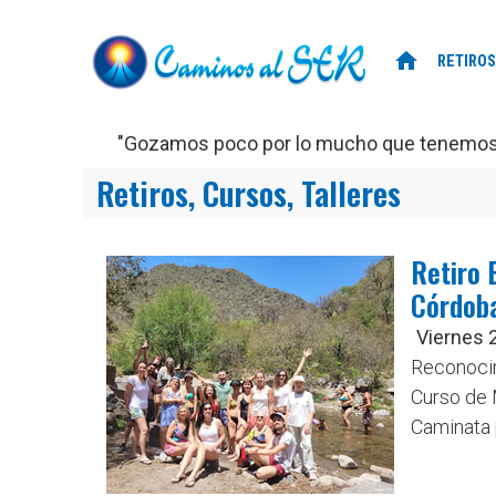
home
RETIROS
"Gozamos poco por lo mucho que tenemos, 
Retiros, Cursos, Talleres
Retiro 
Córdoba
Viernes 
Reconocim
Curso de 
Caminata p