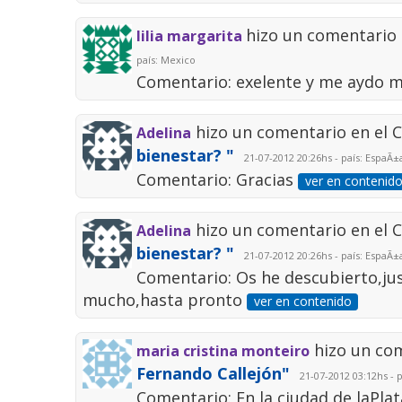
hizo un comentario
lilia margarita
país: Mexico
Comentario: exelente y me aydo
hizo un comentario en el 
Adelina
bienestar? "
21-07-2012 20:26hs - país: EspaÃ±
Comentario: Gracias
ver en contenid
hizo un comentario en el 
Adelina
bienestar? "
21-07-2012 20:26hs - país: EspaÃ±
Comentario: Os he descubierto,ju
mucho,hasta pronto
ver en contenido
hizo un co
maria cristina monteiro
Fernando Callejón"
21-07-2012 03:12hs - p
Comentario: En la ciudad de laPlat