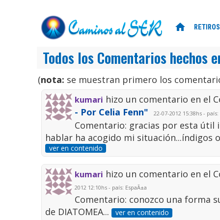
home
RETIROS
Todos los Comentarios hechos e
(
nota:
se muestran primero los comentario
hizo un comentario en el 
kumari
- Por Celia Fenn"
22-07-2012 15:38hs - país
Comentario: gracias por esta útil 
hablar ha acogido mi situación...índigos
ver en contenido
hizo un comentario en el 
kumari
2012 12:10hs - país: EspaÃ±a
Comentario: conozco una forma sup
de DIATOMEA...
ver en contenido