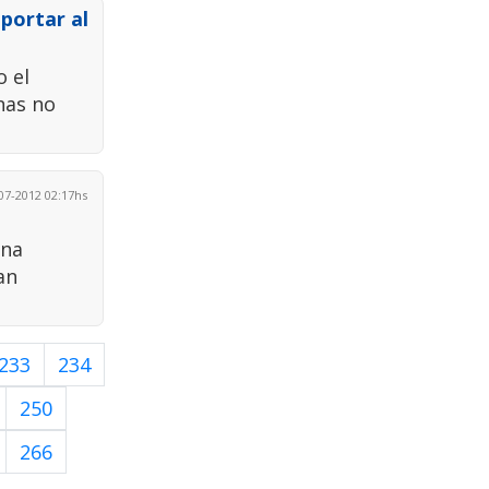
portar al
o el
nas no
7-2012 02:17hs
una
an
233
234
250
266