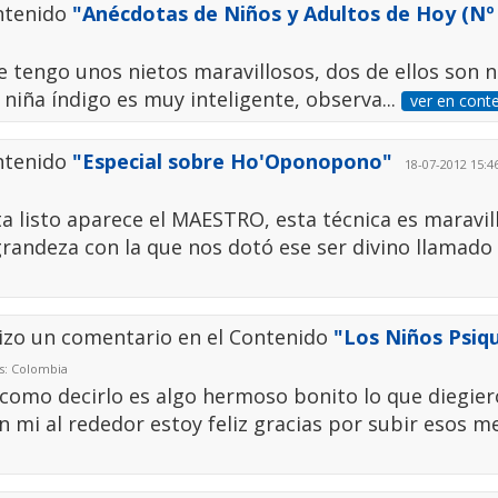
ntenido
"Anécdotas de Niños y Adultos de Hoy (Nº 
 tengo unos nietos maravillosos, dos de ellos son n
 niña índigo es muy inteligente, observa...
ver en cont
ntenido
"Especial sobre Ho'Oponopono"
18-07-2012 15:46
 listo aparece el MAESTRO, esta técnica es maravill
andeza con la que nos dotó ese ser divino llamado 
izo un comentario en el Contenido
"Los Niños Psiq
ís: Colombia
 como decirlo es algo hermoso bonito lo que diegie
en mi al rededor estoy feliz gracias por subir esos m