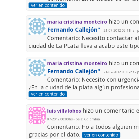
ver en contenido
hizo un co
maria cristina monteiro
Fernando Callejón"
21-07-2012 03:11hs - p
Comentario: Necesito contactar al 
ciudad de La PLata lleva a acabo este tip
hizo un co
maria cristina monteiro
Fernando Callejón"
21-07-2012 03:07hs - p
Comentario: Necesito con urgenci
¿En la ciudad de la plata algùn profesion
ver en contenido
hizo un comentario 
luis villalobos
07-2012 00:00hs - país: Colombia
Comentario: Hola todos alguien 
gracias por el dato.
ver en contenido