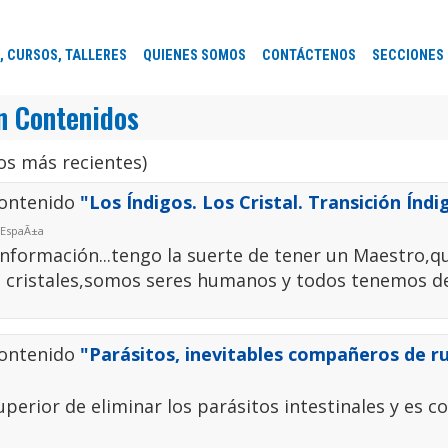
, CURSOS, TALLERES
QUIENES SOMOS
CONTÁCTENOS
SECCIONES
n Contenidos
s más recientes)
Contenido
"Los Índigos. Los Cristal. Transición Índi
: EspaÃ±a
información...tengo la suerte de tener un Maestro,q
 o cristales,somos seres humanos y todos tenemos der
Contenido
"Parásitos, inevitables compañeros de r
erior de eliminar los parásitos intestinales y es c