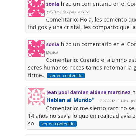
hizo un comentario en el Co
sonia
2012 17:30hs - país: Mexico
Comentario: Hola, les comento que
índigos y una cristal, les comparto que la
hizo un comentario en el Co
sonia
Mexico
Comentario: Cuando el alumno esta
seres humanos necesitamos retomar la gr
firme...
ver en contenido
h
jean pool damian aldana martinez
Hablan al Mundo"
17-07-2012 19:14hs - pa
Comentario: me siento raro no se
14 años no savia lo que en realidad avía 
so...
ver en contenido