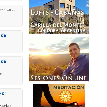
12 00:41hs -
 de
 de
r
 Por
racias