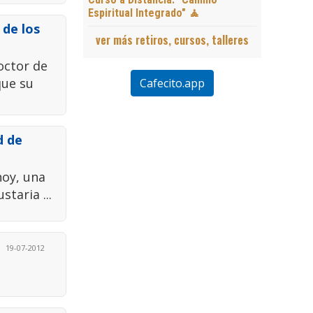
Espiritual Integrado" 🧘
 de los
ver más retiros, cursos, talleres
octor de
que su
Cafecito.app
d de
hoy, una
taria ...
19-07-2012