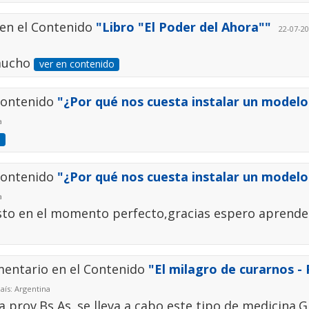
 en el Contenido
"Libro "El Poder del Ahora""
22-07-20
 mucho
ver en contenido
Contenido
"¿Por qué nos cuesta instalar un modelo
a
o
Contenido
"¿Por qué nos cuesta instalar un modelo
a
sto en el momento perfecto,gracias espero aprende
mentario en el Contenido
"El milagro de curarnos -
aís: Argentina
a prov.Bs As. se lleva a cabo este tipo de medicina.G