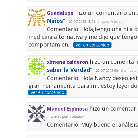
hizo un comentario en 
Guadalupe
Niños"
20-07-2012 18:06hs - país: Mexico
Comentario: Hola,tengo una hija d
medicina alternativa y me dijo que tengo 
comportamien...
ver en contenido
hizo un comentari
ximena calderon
saber la Verdad"
20-07-2012 00:16hs - país: 
Comentario: Hola Nancy deseo este
gran herramienta para mi, estoy leyendo 
ver en contenido
hizo un comentari
Manuel Espinosa
00:42hs - país: Ecuador
Comentario: Muy bueno el análisis, 