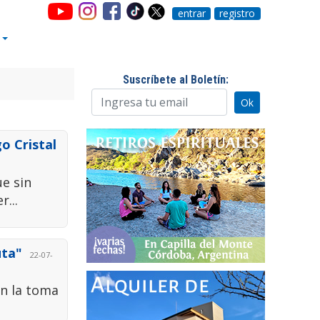
entrar
registro
Suscríbete al Boletín:
go Cristal
ue sin
...
uta"
22-07-
on la toma