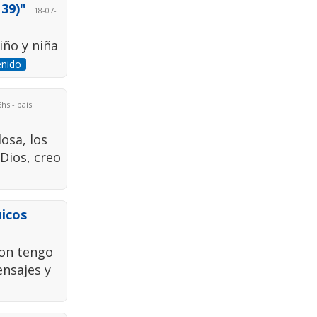
39)"
18-07-
iño y niña
enido
hs - país:
osa, los
Dios, creo
uicos
ron tengo
ensajes y