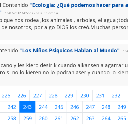
el Contenido
"Ecología: ¿Qué podemos hacer para a
"
16-07-2012 14:55hs - país: Colombia
 que nos rodea ,los animales , arboles, el agua ;tod
e de nosotros, por algo DIOS los creó.M uchas perso
ontenido
"Los Niños Psiquicos Hablan al Mundo"
16-0
cano y les kiero desir k cuando alkansen a agarrar 
ero si no lo kieren no lo podran aser y cuando lo kier
225
226
227
228
229
230
231
232
1
242
243
244
245
246
247
248
249
7
258
259
260
261
262
263
264
265