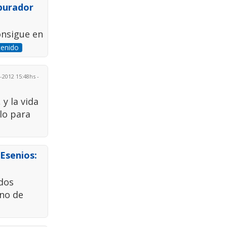
purador
onsigue en
tenido
2012 15:48hs -
y la vida
lo para
 Esenios:
ados
uno de