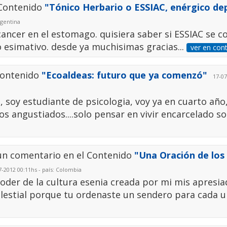
 Contenido
"Tónico Herbario o ESSIAC, enérgico de
rgentina
ncer en el estomago. quisiera saber si ESSIAC se c
io esimativo. desde ya muchisimas gracias...
ver en con
Contenido
"Ecoaldeas: futuro que ya comenzó"
17-07-
soy estudiante de psicologia, voy ya en cuarto año, 
 angustiados....solo pensar en vivir encarcelado so
un comentario en el Contenido
"Una Oración de los
-2012 00:11hs - país: Colombia
poder de la cultura esenia creada por mi mis apresi
lestial porque tu ordenaste un sendero para cada 