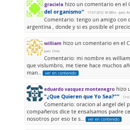
hizo un comentario en el
graciela
del organismo"
17-07-2012 18:58hs - país: A
Comentario: tengo un amigo con ca
argentina , donde y si es posible el prec
hizo un comentario en el 
william
país: Chile
Comentario: mi nombre es william, 
que vislumbro, me tiene hace muchos años
man...
ver en contenido
hizo 
eduardo vasquez montenegro
"¿Que Quieren que Yo Sea?""
17-07
Comentario: oracion al angel del 
compañeros dice te ensalsamos padre ce
nosotros por eso te s...
ver en contenido