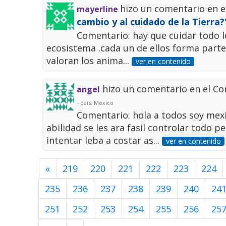
hizo un comentario en 
mayerline
cambio y al cuidado de la Tierra?
Comentario: hay que cuidar todo lo
ecosistema .cada un de ellos forma part
valoran los anima...
ver en contenido
hizo un comentario en el C
angel
- país: Mexico
Comentario: hola a todos soy mexi
abilidad se les ara fasil controlar todo p
intentar leba a costar as...
ver en contenido
«
219
220
221
222
223
224
235
236
237
238
239
240
24
251
252
253
254
255
256
25