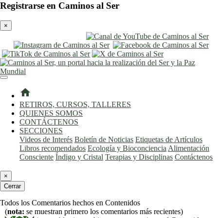
Registrarse en Caminos al Ser
×
entrar
registro
home
RETIROS, CURSOS, TALLERES
QUIENES SOMOS
CONTÁCTENOS
SECCIONES
Videos de Interés
Boletín de Noticias
Etiquetas de Artículos
Libros recomendados
Ecología y Bioconciencia
Alimentación
Consciente
Índigo y Cristal
Terapias y Disciplinas
Contáctenos
×
Cerrar
Todos los Comentarios hechos en Contenidos
(
nota:
se muestran primero los comentarios más recientes)