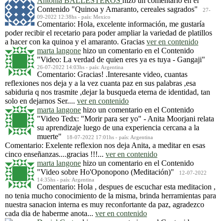
Antonia BALLESTEROS
hizo un comentario en el
Contenido
"Quinoa y Amaranto, cereales sagrados"
27-
09-2022 12:38hs - país: Mexico
Comentario: Hola, excelente información, me gustaría
poder recibir el recetario para poder ampliar la variedad de platillos
a hacer con ka quinoa y el amaranto. Gracias
ver en contenido
marta langone
hizo un comentario en el Contenido
"Video: La verdad de quien eres ya es tuya - Gangaji"
26-07-2022 14:03hs - país: Argentina
Comentario: Gracias! .Interesante video, cuantas
reflexiones nos deja y a la vez cuanta paz en sus palabras ,esa
sabiduria q nos trasmite ,dejar la busqueda eterna de identidad, tan
solo en dejarnos Ser....
ver en contenido
marta langone
hizo un comentario en el Contenido
"Video Tedx: "Morir para ser yo" - Anita Moorjani relata
su aprendizaje luego de una experiencia cercana a la
muerte"
18-07-2022 17:01hs - país: Argentina
Comentario: Exelente reflexion nos deja Anita, a meditar en esas
cinco enseñanzas....gracias !!!...
ver en contenido
marta langone
hizo un comentario en el Contenido
"Video sobre Ho'Oponopono (Meditación)"
12-07-2022
14:35hs - país: Argentina
Comentario: Hola , despues de escuchar esta meditacion ,
no tenia mucho conocimiento de la misma, brinda herramientas para
nuestra sanacion interna es muy reconfortante da paz, agradezco
cada dia de haberme anota...
ver en contenido