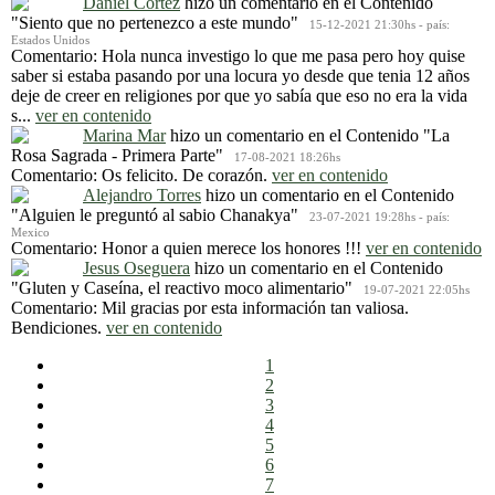
Daniel Cortez
hizo un comentario en el Contenido
"Siento que no pertenezco a este mundo"
15-12-2021 21:30hs - país:
Estados Unidos
Comentario: Hola nunca investigo lo que me pasa pero hoy quise
saber si estaba pasando por una locura yo desde que tenia 12 años
deje de creer en religiones por que yo sabía que eso no era la vida
s...
ver en contenido
Marina Mar
hizo un comentario en el Contenido
"La
Rosa Sagrada - Primera Parte"
17-08-2021 18:26hs
Comentario: Os felicito. De corazón.
ver en contenido
Alejandro Torres
hizo un comentario en el Contenido
"Alguien le preguntó al sabio Chanakya"
23-07-2021 19:28hs - país:
Mexico
Comentario: Honor a quien merece los honores !!!
ver en contenido
Jesus Oseguera
hizo un comentario en el Contenido
"Gluten y Caseína, el reactivo moco alimentario"
19-07-2021 22:05hs
Comentario: Mil gracias por esta información tan valiosa.
Bendiciones.
ver en contenido
1
2
3
4
5
6
7