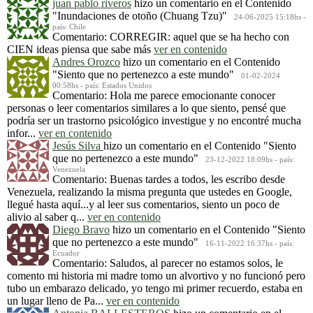
juan pablo riveros
hizo un comentario en el Contenido
"Inundaciones de otoño (Chuang Tzu)"
24-06-2025 15:18hs -
país: Chile
Comentario: CORREGIR: aquel que se ha hecho con
CIEN ideas piensa que sabe más
ver en contenido
Andres Orozco
hizo un comentario en el Contenido
"Siento que no pertenezco a este mundo"
01-02-2024
00:58hs - país: Estados Unidos
Comentario: Hola me parece emocionante conocer
personas o leer comentarios similares a lo que siento, pensé que
podría ser un trastorno psicológico investigue y no encontré mucha
infor...
ver en contenido
Jesús Silva
hizo un comentario en el Contenido
"Siento
que no pertenezco a este mundo"
23-12-2022 18:09hs - país:
Venezuela
Comentario: Buenas tardes a todos, les escribo desde
Venezuela, realizando la misma pregunta que ustedes en Google,
llegué hasta aquí...y al leer sus comentarios, siento un poco de
alivio al saber q...
ver en contenido
Diego Bravo
hizo un comentario en el Contenido
"Siento
que no pertenezco a este mundo"
16-11-2022 16:37hs - país:
Ecuador
Comentario: Saludos, al parecer no estamos solos, le
comento mi historia mi madre tomo un alvortivo y no funcionó pero
tubo un embarazo delicado, yo tengo mi primer recuerdo, estaba en
un lugar lleno de Pa...
ver en contenido