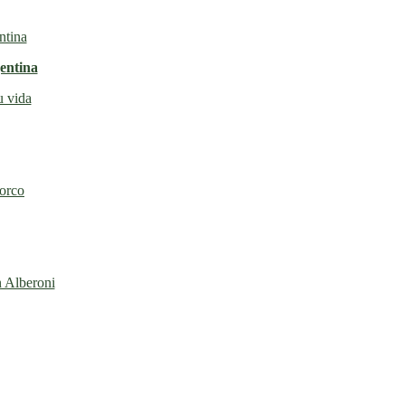
entina
u vida
torco
n Alberoni