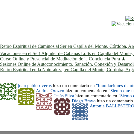
Retiro Espiritual de Caminos al Ser en Capilla del Monte, Córdoba, Ar
Vacaciones en el Ser! Alquiler de Cabañas Lofts en Capilla del Monte
Curso Online y Presencial de Meditación de la Conciencia Pura 🧘
Sesiones Online de Autoconocimiento, Sanación, Conexión y Desarrollo
Retiro Espiritual en la Naturaleza, en Capilla del Monte, Córdoba, Arg
juan pablo riveros
hizo un comentario en
"Inundaciones de o
Andres Orozco
hizo un comentario en
"Siento que 
Jesús Silva
hizo un comentario en
"Siento
Diego Bravo
hizo un comentario
Antonia BALLESTER