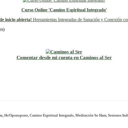
Curso Online 'Camino Espiritual Integrado'
e inicio abierta!
Herramientas Integradas de Sanación y Conexión con
Previo
Siguiente
es)
Comentar desde mi cuenta en Caminos al Ser
ura, Ho'Oponopono, Camino Espiritual Integrado, Meditación So Ham, Sesiones Ind