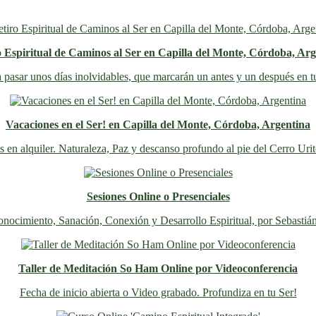
o Espiritual de Caminos al Ser en Capilla del Monte, Córdoba, Arg
 pasar unos días inolvidables
, que marcarán un antes y un después en t
Vacaciones en el Ser! en Capilla del Monte, Córdoba, Argentina
s en alquiler. Naturaleza, Paz y descanso profundo al pie del Cerro Uri
Sesiones Online o Presenciales
nocimiento, Sanación, Conexión y Desarrollo Espiritual, por Sebastiá
Taller de Meditación So Ham Online por Videoconferencia
Fecha de inicio abierta o Video grabado. Profundiza en tu Ser!