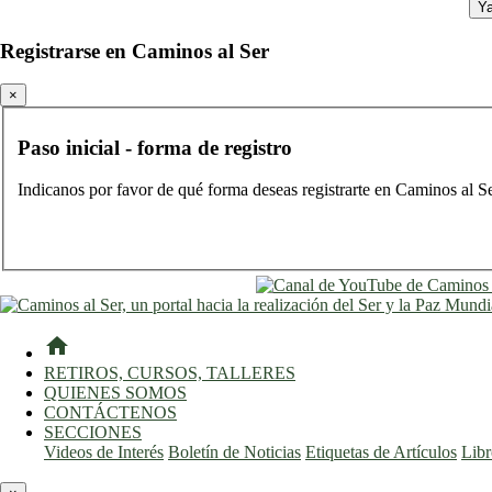
Ya
Registrarse en Caminos al Ser
×
Paso inicial - forma de registro
Indicanos por favor de qué forma deseas registrarte en Caminos al S
home
RETIROS, CURSOS, TALLERES
QUIENES SOMOS
CONTÁCTENOS
SECCIONES
Videos de Interés
Boletín de Noticias
Etiquetas de Artículos
Lib