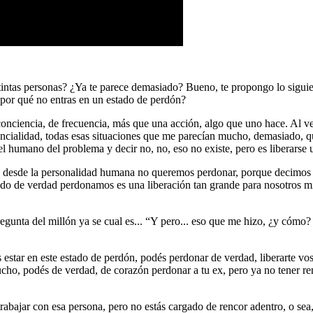
tintas personas? ¿Ya te parece demasiado? Bueno, te propongo lo siguie
 ¿por qué no entras en un estado de perdón?
onciencia, de frecuencia, más que una acción, algo que uno hace. Al ve
encialidad, todas esas situaciones que me parecían mucho, demasiado,
l humano del problema y decir no, no, eso no existe, pero es liberarse
s desde la personalidad humana no queremos perdonar, porque decimos 
do de verdad perdonamos es una liberación tan grande para nosotros mis
pregunta del millón ya se cual es... “Y pero... eso que me hizo, ¿y cómo
estar en este estado de perdón, podés perdonar de verdad, liberarte vos 
ucho, podés de verdad, de corazón perdonar a tu ex, pero ya no tener ren
rabajar con esa persona, pero no estás cargado de rencor adentro, o sea