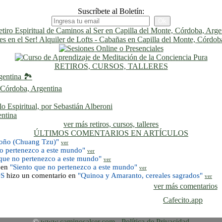
Suscríbete al Boletín:
RETIROS, CURSOS, TALLERES
gentina 🏞️
, Córdoba, Argentina
 Espiritual, por Sebastián Alberoni
entina
ver más retiros, cursos, talleres
ÚLTIMOS COMENTARIOS EN ARTÍCULOS
toño (Chuang Tzu)"
ver
no pertenezco a este mundo"
ver
 que no pertenezco a este mundo"
ver
 en
"Siento que no pertenezco a este mundo"
ver
OS
hizo un comentario en
"Quinoa y Amaranto, cereales sagrados"
ver
ver más comentarios
Cafecito.app
©
www.caminosalser.com
-
Política de Privacidad