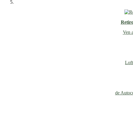
Retir
Ven a
Loft
de Autoco