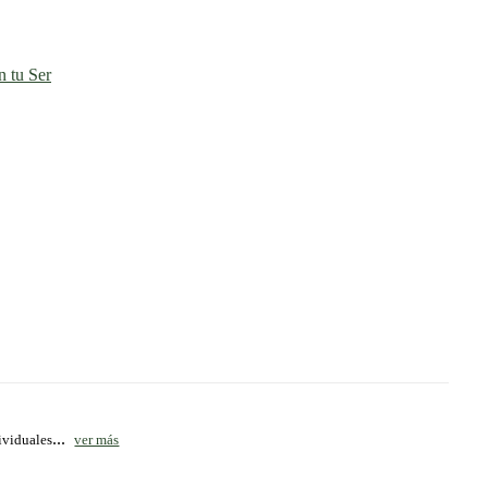
 tu Ser
...
ividuales
ver más