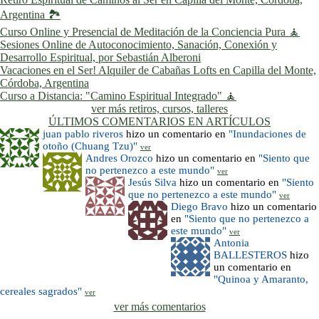
Argentina 🏞️
Curso Online y Presencial de Meditación de la Conciencia Pura 🧘
Sesiones Online de Autoconocimiento, Sanación, Conexión y
Desarrollo Espiritual, por Sebastián Alberoni
Vacaciones en el Ser! Alquiler de Cabañas Lofts en Capilla del Monte,
Córdoba, Argentina
Curso a Distancia: "Camino Espiritual Integrado" 🧘
ver más retiros, cursos, talleres
ÚLTIMOS COMENTARIOS EN ARTÍCULOS
juan pablo riveros
hizo un comentario en
"Inundaciones de
otoño (Chuang Tzu)"
ver
Andres Orozco
hizo un comentario en
"Siento que
no pertenezco a este mundo"
ver
Jesús Silva
hizo un comentario en
"Siento
que no pertenezco a este mundo"
ver
Diego Bravo
hizo un comentario
en
"Siento que no pertenezco a
este mundo"
ver
Antonia
BALLESTEROS
hizo
un comentario en
"Quinoa y Amaranto,
cereales sagrados"
ver
ver más comentarios