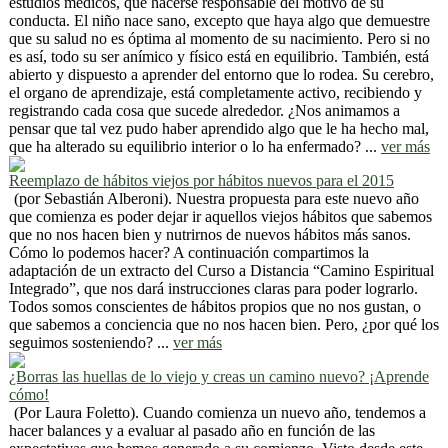
estudios médicos, que hacerse responsable del motivo de su
conducta. El niño nace sano, excepto que haya algo que demuestre
que su salud no es óptima al momento de su nacimiento. Pero si no
es así, todo su ser anímico y físico está en equilibrio. También, está
abierto y dispuesto a aprender del entorno que lo rodea. Su cerebro,
el organo de aprendizaje, está completamente activo, recibiendo y
registrando cada cosa que sucede alrededor. ¿Nos animamos a
pensar que tal vez pudo haber aprendido algo que le ha hecho mal,
que ha alterado su equilibrio interior o lo ha enfermado? ...
ver más
Reemplazo de hábitos viejos por hábitos nuevos para el 2015
(por Sebastián Alberoni). Nuestra propuesta para este nuevo año
que comienza es poder dejar ir aquellos viejos hábitos que sabemos
que no nos hacen bien y nutrirnos de nuevos hábitos más sanos.
Cómo lo podemos hacer? A continuación compartimos la
adaptación de un extracto del Curso a Distancia “Camino Espiritual
Integrado”, que nos dará instrucciones claras para poder lograrlo.
Todos somos conscientes de hábitos propios que no nos gustan, o
que sabemos a conciencia que no nos hacen bien. Pero, ¿por qué los
seguimos sosteniendo? ...
ver más
¿Borras las huellas de lo viejo y creas un camino nuevo? ¡Aprende
cómo!
(Por Laura Foletto). Cuando comienza un nuevo año, tendemos a
hacer balances y a evaluar al pasado año en función de las