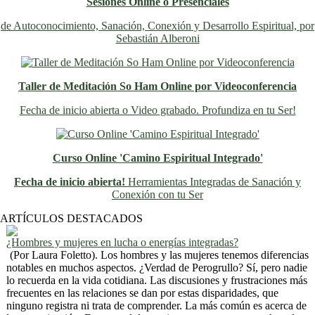
Sesiones Online o Presenciales
de Autoconocimiento, Sanación, Conexión y Desarrollo Espiritual, por
Sebastián Alberoni
Taller de Meditación So Ham Online por Videoconferencia
Fecha de inicio abierta o Video grabado. Profundiza en tu Ser!
Curso Online 'Camino Espiritual Integrado'
Fecha de inicio abierta!
Herramientas Integradas de Sanación y
Conexión con tu Ser
Previo
Siguiente
ARTÍCULOS DESTACADOS
¿Hombres y mujeres en lucha o energías integradas?
(Por Laura Foletto). Los hombres y las mujeres tenemos diferencias
notables en muchos aspectos. ¿Verdad de Perogrullo? Sí, pero nadie
lo recuerda en la vida cotidiana. Las discusiones y frustraciones más
frecuentes en las relaciones se dan por estas disparidades, que
ninguno registra ni trata de comprender. La más común es acerca de