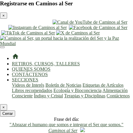
Registrarse en Caminos al Ser
×
entrar
registro
home
RETIROS, CURSOS, TALLERES
QUIENES SOMOS
CONTÁCTENOS
SECCIONES
Videos de Interés
Boletín de Noticias
Etiquetas de Artículos
Libros recomendados
Ecología y Bioconciencia
Alimentación
Consciente
Índigo y Cristal
Terapias y Disciplinas
Contáctenos
×
Cerrar
Frase del día:
"Abrazar el humano que somos e integrar el Ser que somos."
Caminos al Ser