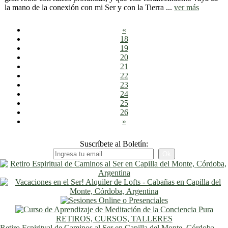
la mano de la conexión con mi Ser y con la Tierra ...
ver más
«
18
19
20
21
22
23
24
25
26
»
Suscríbete al Boletín:
RETIROS, CURSOS, TALLERES
Retiro Espiritual de Caminos al Ser en Capilla del Monte, Córdoba,