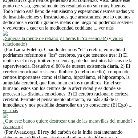
expectativas que hemos generado a su comienzo. Visto desde este
punto de vista, generalmente los resultados no son muy buenos.
Todo inicio está lleno de entusiasmo y esperanzas desmesuradas y/o
de insatisfacciones y frustraciones que arrastramos, por lo que nos
dedicamos a escribir grandes metas que luego no podemos sostener
y volvemos a caer en la mediocridad cotidiana ...
ver más
¿Superas la mente de rebaño y liberas tu Yo esencial? (y video
relacionado)
(Por Laura Foletto). Cuando decimos “el” cerebro, en realidad
podríamos referirnos a “los” cerebros, ya que tenemos tres: 1) El
reptil: es el más primitivo y se encarga de los instintos básicos de la
supervivencia. Resuelve el 80% de nuestra existencia diaria. 2) El
cerebro emocional o sistema límbico (cerebro medio): comprende
centros importantes como el tálamo, hipotálamo, el hipocampo, la
amígdala cerebral, que funcionan en los mamíferos. En el ser
humano, estos son los centros de la afectividad y es donde se
procesan las distintas emociones. 3) El cerebro racional o corteza
cerebral. Permite el pensamiento abstracto, va más allá de la
inmediatez y nos posibilita desarrollar un yo consciente (El Ego) ...
ver más
¿Que este banco quiere destrozar una de las maravillas del mundo? -
Avaaz.org
(Por Avaaz.org). El rey del carbón de la India está intentando
obtener un crédito bancario de mil millones de dólares para