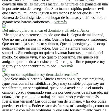
convertir una de las mayores maravillas naturales del planeta en una
importante ruta de navegación. Si actuamos rápido, podemos evitar
que estos mil millones lleguen a sus manos y hacer que la Gran
Barrera de Coral siga siendo el hogar de ballenas y delfines, no de
gigantescos barcos carboneros ...
ver más
Del miedo quiero arrancar el dominio y dárselo al Amor
Me niego a someterme al miedo que tira la alegría de mi libertad,
Que no me deja arriesgar nada, Que me hace pequeño y mezquino,
Que no me deja ser directo y franco, Que me persigue y que ocupa
negativamente mi imaginación, Que pinta siempre visiones
sombrías. Sin embargo no quiero levantar barreras por miedo del
miedo. Yo quiero vivir, y no quiero encerrarme, No quiero ser
amigable por miedo a ser sincero. Quiero pisar firme porque estoy
seguro y no por encubrir mi miedo ...
ver más
¿Soy un ser espiritual o soy demasiado sensible?
(por Sebastián Alberoni). Muchas veces nos surge esta pregunta,
¿qué pasa con mi sensibilidad? ¿Soy muy sensible porque soy un
ser diferente, un ser espiritual, que vino a ayudar a que el mundo
cambie? ¿o soy demasiado sensible por cuestiones de mi pasado, mi
crianza, etc, y tengo que trabajar en sanar eso y volverme más
fuerte, más terrenal? Las dos cosas van de la mano, y las dos cosas
pueden ser ciertas. Poder estar más fuertes, más arraigados, como un
gran roble con raíces profundas, y que este fortalecimiento vaya de