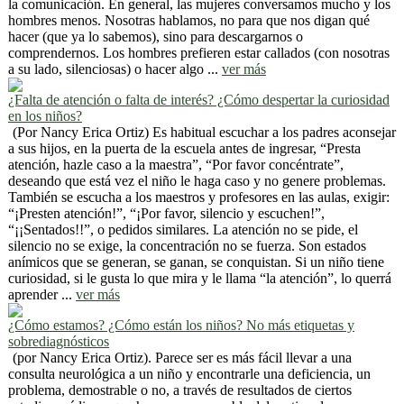
la comunicación. En general, las mujeres conversamos mucho y los
hombres menos. Nosotras hablamos, no para que nos digan qué
hacer (que ya lo sabemos), sino para descargarnos o
comprendernos. Los hombres prefieren estar callados (con nosotras
a su lado, silenciosas) o hacer algo ...
ver más
¿Falta de atención o falta de interés? ¿Cómo despertar la curiosidad
en los niños?
(Por Nancy Erica Ortiz) Es habitual escuchar a los padres aconsejar
a sus hijos, en la puerta de la escuela antes de ingresar, “Presta
atención, hazle caso a la maestra”, “Por favor concéntrate”,
deseando que está vez el niño le haga caso y no genere problemas.
También se escucha a los maestros y profesores en las aulas, exigir:
“¡Presten atención!”, “¡Por favor, silencio y escuchen!”,
“¡¡Sentados!!”, o pedidos similares. La atención no se pide, el
silencio no se exige, la concentración no se fuerza. Son estados
anímicos que se generan, se ganan, se conquistan. Si un niño tiene
curiosidad, si le gusta lo que mira y le llama “la atención”, lo querrá
aprender ...
ver más
¿Cómo estamos? ¿Cómo están los niños? No más etiquetas y
sobrediagnósticos
(por Nancy Erica Ortiz). Parece ser es más fácil llevar a una
consulta neurológica a un niño y encontrarle una deficiencia, un
problema, demostrable o no, a través de resultados de ciertos