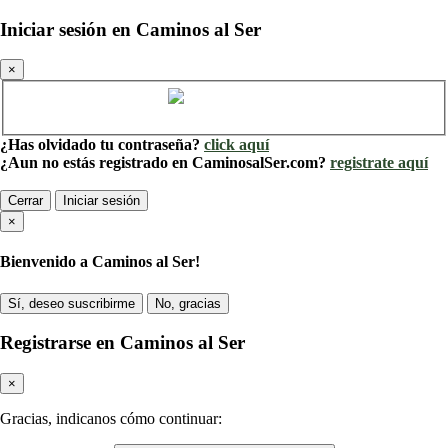
Iniciar sesión en Caminos al Ser
×
Cuenta de Caminos al Ser
¿Has olvidado tu contraseña?
click aquí
¿Aun no estás registrado en CaminosalSer.com?
registrate aquí
Cerrar
Iniciar sesión
×
Bienvenido a Caminos al Ser!
Sí, deseo suscribirme
No, gracias
Registrarse en Caminos al Ser
×
Gracias, indicanos cómo continuar: