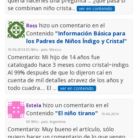
queria hacerles una pregunta ... ¿que pasa si
se combinan niño crista...
ver en contenido
hizo un comentario en el
Ross
Contenido
"Información Básica para
los Padres de Niños Índigo y Cristal"
10-06-2014 03:58hs - país: Mexico
Comentario: Mi hijo de 14 años fue
catalogado hace 3 meses como cristal~indigo.
Al 99% después de que lo dijeron caí en
cuenta de mil detalles atravez de los años y
todo cuadra.... El ...
ver en contenido
hizo un comentario en el
Estela
Contenido
"El niño tirano"
10-06-2014
00:59hs - país: Argentina
Comentario: Muy bueno el artículo, sólo
quiero hacer un comentario de lo que vengo