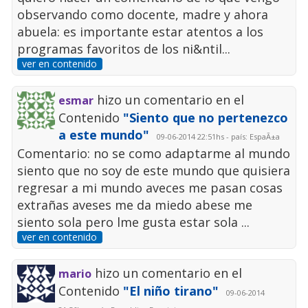
observando como docente, madre y ahora
abuela: es importante estar atentos a los
programas favoritos de los ni&ntil...
ver en contenido
hizo un comentario en el
esmar
Contenido
"Siento que no pertenezco
a este mundo"
09-06-2014 22:51hs - país: EspaÃ±a
Comentario: no se como adaptarme al mundo
siento que no soy de este mundo que quisiera
regresar a mi mundo aveces me pasan cosas
extrañas aveses me da miedo abese me
siento sola pero lme gusta estar sola ...
ver en contenido
hizo un comentario en el
mario
Contenido
"El niño tirano"
09-06-2014