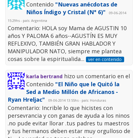
Contenido
"Nuevas anécdotas de
Niños Índigo y Cristal (N° 6)"
09-06-2014
15:29hs - país: Argentina
Comentario: HOLA soy Mama de AGUSTIN 10
años Y PALOMA 6 años--AGUSTÍN ES MUY
REFLEXIVO, TAMBIÉN GRAN HABLADOR Y
MANIPULADOR NATO, siempre me plantea
cosas sobre la espiritualida...
ver en contenido
hizo un comentario en el
karla bertrand
Contenido
"El Niño que le Quitó la
Sed a Medio Millón de Africanos -
Ryan Hreljac"
09-06-2014 13:55hs - país: Honduras
Comentario: Incrible lo que hicistes con
persevrancia y con ganas de ayuda a los ninos
.no pude evitar llorar .tus padres tu maestros
y tus hermanos deben estar muy orgulloso de