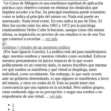
Un Curso de Milagros es una enseñanza espiritual de aplicación
práctica cuyo objetivo consiste en eliminar los obstáculos que
impiden acceder a la Paz. Su principal enseñanza puede resumirse,
como se indica al principio del mismo en: Nada real puede ser
amenazado. Nada irreal existe. En esto radica la paz de Dios. El
libro fue escrito entre los años 1965 y 1972 por la psicóloga
estadounidense Helen Cohn Schucman, aunque como ella misma
afirma, su inspiración no provino de sus estudios si no de una Voz
que comenzó a escuchar ...
ver más
Sombras y virtudes de un momento político
(Por Juan Ignacio Garzón). La política está ahí para manifestarnos
algo: nuestras sombras y nuestras virtudes como sociedad. Enfocar
nuestros pensamientos en juicios respecto de lo que ocurre
políticamente en un contexto dado, es menos fructífero que intentar
ver qué sombra se manifiesta y qué virtud se despliega, tanto
individual, como socialmente. Sin embargo, lo que suele ocurrir
ante un gobierno determinado, es que algunos se manifiesten a favor
del mismo, y otros en contra de él. Esto no puede tener otra
consecuencia que una ruptura en la sociedad. Pero ambos grupos,
estan omitiendo algo en su percepción: o negar una sombra o no
empoderarse de una virtud. ...
ver más
1
2