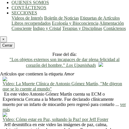
QUIENES SOMOS
CONTÁCTENOS
SECCIONES
Videos de Interés
Boletín de Noticias
Etiquetas de Artículos
Libros recomendados
Ecología y Bioconciencia
Alimentación
Consciente
Índigo y Cristal
Terapias y Disciplinas
Contáctenos
×
Cerrar
Frase del día:
"Los objetos externos son incapaces de dar plena felicidad al
corazón del hombre."
Los Upanishads
Artículos que contienen la etiqueta
Amor
Video: La Muerte Clínica de Antonio Gómez Martín, "Me dijeron
que se lo cuente al mundo"
En este video Antonio Gómez Martín cuenta su ECM o
Experiencia Cercana a la Muerte. Fue declarado clínicamente
muerto por un infarto de miocardio pero regresó para contarlo ...
ver
más
Video: Cómo estar en Paz, soltando la Paz! por Jeff Foster
Jeff desmitifica en este video las imágenes de paz, calma,