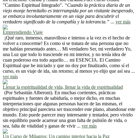
"Camino Espiritual Integrado".
“Cuando la práctica diaria de un
viejo monje hermitaño es interrumpida por un visitante inesperado,
se embarca involuntariamente en un viaje para descubrir el
verdadero significado de la compañía y la tolerancia.”
...
ver más
Emprendiendo Viaje
¡Qué raro, inmenso, maravilloso e intenso a la vez es el hecho de
volver a conocerme! Es como si se tratara de una persona que no
me habían presentado antes… Mi verdadero Ser, mi verdadero Yo,
una Luz que todo lo trasciende en mi interior, y no tenía idea de
cuan poderoso era todo aquello… mi ESENCIA. El Camino
Espiritual que he iniciado y que no doy por finalizado, como sí el
curso, es un viaje de ida, sin retorno; al menos yo elijo que así sea ...
ver más
Llenar la espiritualidad de vida, llenar la vida de espiritualidad
(Por Sebastián Alberoni). En muchas corrientes, prácticas
espirituales y fuentes de sabiduría, o mejor dicho, en muchas
interpretaciones que algunas personas hacen de las mismas, el
objetivo principal pareciera ser trascender este plano, abandonar este
mundo. Esto puede parecer muy interesante y tentador, pero vivirlo
sin equilibrio puede acarrear una gran falta de pulsión de vida, o
sea, falta de vitalidad y ganas de vivir ...
ver más
Un Curso de Milagros: Un camino interior hacia la Paz