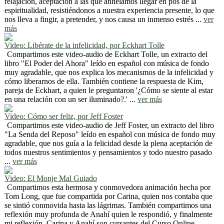
relajación, aceptación a las que anhelamos llegar en pos de la
espiritualidad, resistiéndonos a nuestra experiencia presente, lo que
nos lleva a fingir, a pretender, y nos causa un inmenso estrés ...
ver
más
Video: Libérate de la infelicidad, por Eckhart Tolle
Compartimos este video-audio de Eckhart Tolle, un extracto del
libro "El Poder del Ahora" leído en español con música de fondo
muy agradable, que nos explica los mecanismos de la infelicidad y
cómo liberarnos de ella. También contiene la respuesta de Kim,
pareja de Eckhart, a quien le preguntaron '¿Cómo se siente al estar
en una relación con un ser iluminado?.' ...
ver más
Video: Cómo ser feliz, por Jeff Foster
Compartimos este video-audio de Jeff Foster, un extracto del libro
"La Senda del Reposo" leído en español con música de fondo muy
agradable, que nos guía a la felicidad desde la plena aceptación de
todos nuestros sentimientos y pensamientos y todo nuestro pasado
...
ver más
Video: El Monje Mal Guiado
Compartimos esta hermosa y conmovedora animación hecha por
Tom Long, que fue compartida por Carina, quien nos contaba que
se sintió conmovida hasta las lágrimas. También compartimos una
reflexión muy profunda de Anahí quien le respondió, y finalmente
mi reflexión. Carina y Anahí son cursantes del Curso Online