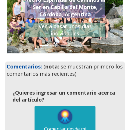
Ser en Capilla del Monte,
Previo
Siguie
Córdoba, Argentina
Ven a pasar unos días
inolvidables
Comentarios:
(
nota:
se muestran primero los
comentarios más recientes)
¿Quieres ingresar un comentario acerca
del artículo?
Comentar desde mi