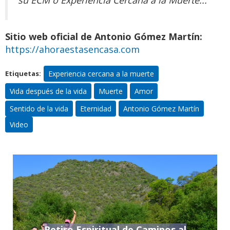
su ECM o Experiencia Cercana a la Muerte...
Sitio web oficial de Antonio Gómez Martín:
https://ahoraestasencasa.com
Experiencia cercana a la muerte
Etiquetas:
Vida después de la vida
Muerte
Amor
Sentido de la vida
Eternidad
Antonio Gómez Martín
Video
Retiro Espiritual de Caminos al