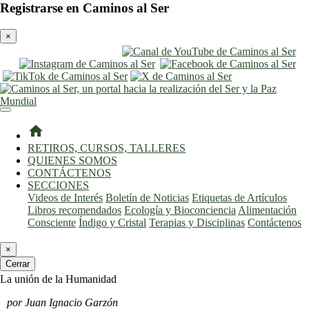
Registrarse en Caminos al Ser
×
entrar
registro
home
RETIROS, CURSOS, TALLERES
QUIENES SOMOS
CONTÁCTENOS
SECCIONES
Videos de Interés
Boletín de Noticias
Etiquetas de Artículos
Libros recomendados
Ecología y Bioconciencia
Alimentación
Consciente
Índigo y Cristal
Terapias y Disciplinas
Contáctenos
×
Cerrar
La unión de la Humanidad
por Juan Ignacio Garzón