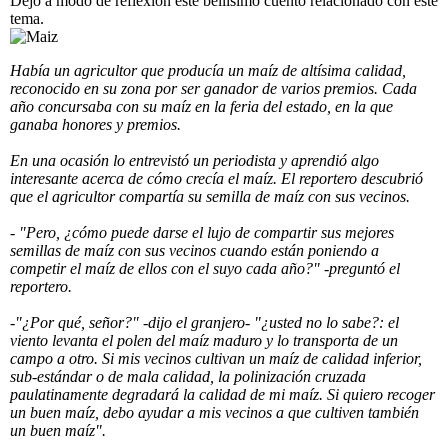
Dejo a modo de reflexión este bellísimo cuento relacionado con este
tema.
Había un agricultor que producía un maíz de altísima calidad,
reconocido en su zona por ser ganador de varios premios. Cada
año concursaba con su maíz en la feria del estado, en la que
ganaba honores y premios.
En una ocasión lo entrevistó un periodista y aprendió algo
interesante acerca de cómo crecía el maíz. El reportero descubrió
que el agricultor compartía su semilla de maíz con sus vecinos.
- "Pero, ¿cómo puede darse el lujo de compartir sus mejores
semillas de maíz con sus vecinos cuando están poniendo a
competir el maíz de ellos con el suyo cada año?" -preguntó el
reportero.
-"¿Por qué, señor?" -dijo el granjero- "¿usted no lo sabe?: el
viento levanta el polen del maíz maduro y lo transporta de un
campo a otro. Si mis vecinos cultivan un maíz de calidad inferior,
sub-estándar o de mala calidad, la polinización cruzada
paulatinamente degradará la calidad de mi maíz. Si quiero recoger
un buen maíz, debo ayudar a mis vecinos a que cultiven también
un buen maíz".