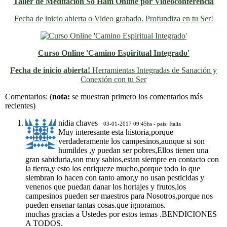
Taller de Meditación So Ham Online por Videoconferencia
Fecha de inicio abierta o Video grabado. Profundiza en tu Ser!
Curso Online 'Camino Espiritual Integrado'
Fecha de inicio abierta!
Herramientas Integradas de Sanación y
Conexión con tu Ser
Previo
Siguiente
Comentarios:
(
nota:
se muestran primero los comentarios más
recientes)
nidia chaves
03-01-2017 09:45hs - país: Italia
Muy interesante esta historia,porque
verdaderamente los campesinos,aunque si son
humildes ,y puedan ser pobres,Ellos tienen una
gran sabiduria,son muy sabios,estan siempre en contacto con
la tierra,y esto los enriqueze mucho,porque todo lo que
siembran lo hacen con tanto amor,y no usan pesticidas y
venenos que puedan danar los hortajes y frutos,los
campesinos pueden ser maestros para Nosotros,porque nos
pueden ensenar tantas cosas.que ignoramos.
muchas gracias a Ustedes por estos temas .BENDICIONES
A TODOS.