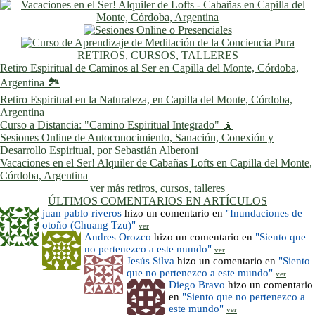
RETIROS, CURSOS, TALLERES
Retiro Espiritual de Caminos al Ser en Capilla del Monte, Córdoba,
Argentina 🏞️
Retiro Espiritual en la Naturaleza, en Capilla del Monte, Córdoba,
Argentina
Curso a Distancia: "Camino Espiritual Integrado" 🧘
Sesiones Online de Autoconocimiento, Sanación, Conexión y
Desarrollo Espiritual, por Sebastián Alberoni
Vacaciones en el Ser! Alquiler de Cabañas Lofts en Capilla del Monte,
Córdoba, Argentina
ver más retiros, cursos, talleres
ÚLTIMOS COMENTARIOS EN ARTÍCULOS
juan pablo riveros
hizo un comentario en
"Inundaciones de
otoño (Chuang Tzu)"
ver
Andres Orozco
hizo un comentario en
"Siento que
no pertenezco a este mundo"
ver
Jesús Silva
hizo un comentario en
"Siento
que no pertenezco a este mundo"
ver
Diego Bravo
hizo un comentario
en
"Siento que no pertenezco a
este mundo"
ver