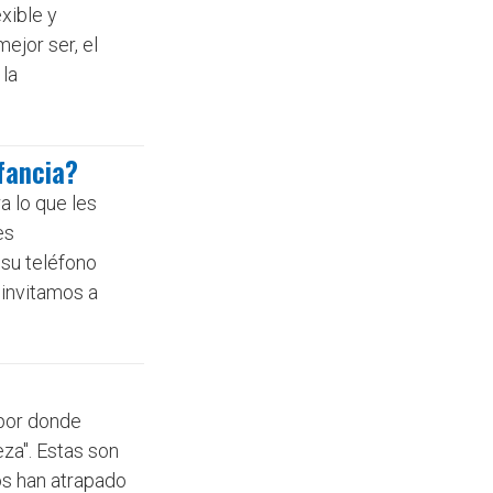
xible y
ejor ser, el
 la
nfancia?
a lo que les
es
 su teléfono
 invitamos a
a por donde
eza". Estas son
Nos han atrapado