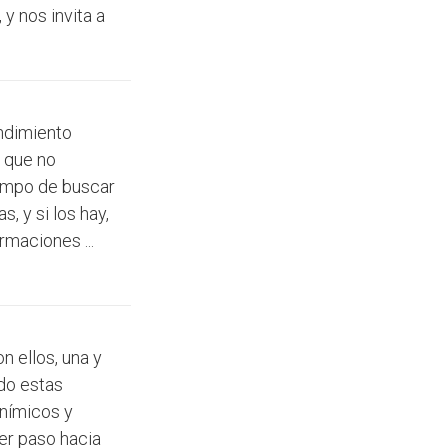
 y nos invita a
endimiento
o que no
iempo de buscar
, y si los hay,
rmaciones ...
n ellos, una y
do estas
anímicos y
er paso hacia