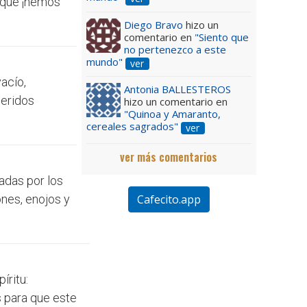
r que ¡hemos
Diego Bravo
hizo un
comentario en
"Siento que
no pertenezco a este
mundo"
ver
acío,
Antonia BALLESTEROS
heridos
hizo un comentario en
"Quinoa y Amaranto,
cereales sagrados"
ver
ver más comentarios
adas por los
Cafecito.app
nes, enojos y
íritu:
s para que este