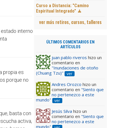
Curso a Distancia: "Camino
Espiritual Integrado" 🧘
ver más retiros, cursos, talleres
 estado interno
enta
ÚLTIMOS COMENTARIOS EN
ARTÍCULOS
juan pablo riveros
hizo un
comentario en
"Inundaciones de otoño
la propia es
(Chuang Tzu)"
ver
ros porque no
Andres Orozco
hizo un
comentario en
"Siento que
no pertenezco a este
mundo"
ver
Jesús Silva
hizo un
que, basta con
comentario en
"Siento que
escucha activa,
no pertenezco a este
mundo"
ver