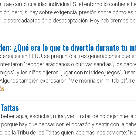
rae como cualidad individual. Si el entorno lo contiene fle
ión; pero, si hay sobre exigencia, presión sobre cómo es m
s: la sobreadaptación o desadaptación. Hoy hablaremos de
en: ¿Qué era lo que te divertía durante tu i
cereales en EEUU, se preguntó a tres generaciones qué er
ontestaron "recoger arándanos o cultivar sandías"; los padr
igos", y los niños dijeron "jugar con mi videojuegos", "usar
 Algunos también expresaron, "Me moriría sin mi tablet". Te
ás
 Taitas
 beber agua, escuchar, mirar, ver... tratar de no dejar huell
; porque hay que pensar con el corazón y sentir con la cab
, de la Tribu de los Taitas quien, además, nos advierte: "