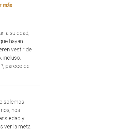
r más
an a su edad;
 que hayan
eren vestir de
 incluso,
n?, parece de
ue solemos
amos, nos
 ansiedad y
s ver la meta