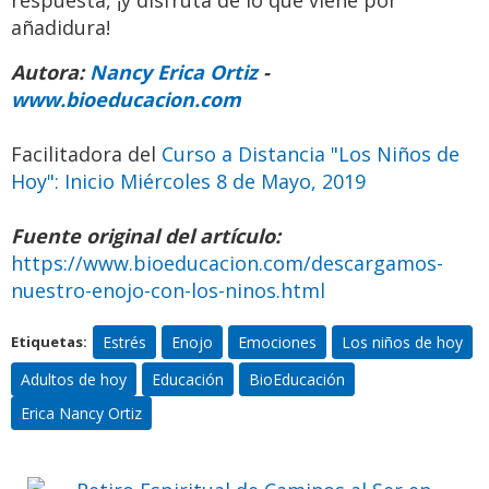
respuesta, ¡y disfruta de lo que viene por
añadidura!
Autora:
Nancy Erica Ortiz
-
www.bioeducacion.com
Facilitadora del
Curso a Distancia "Los Niños de
Hoy": Inicio Miércoles 8 de Mayo, 2019
Fuente original del artículo:
https://www.bioeducacion.com/descargamos-
nuestro-enojo-con-los-ninos.html
Retiro Espiritual de Caminos al
Estrés
Enojo
Emociones
Los niños de hoy
Etiquetas:
Ser en Capilla del Monte,
Adultos de hoy
Educación
BioEducación
Córdoba, Argentina
Erica Nancy Ortiz
Ven a pasar unos días
inolvidables