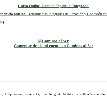
Curso Online 'Camino Espiritual Integrado'
e inicio abierta!
Herramientas Integradas de Sanación y Conexión con
Previo
Siguiente
es)
Comentar desde mi cuenta en Caminos al Ser
ura, Ho'Oponopono, Camino Espiritual Integrado, Meditación So Ham, Sesiones Ind