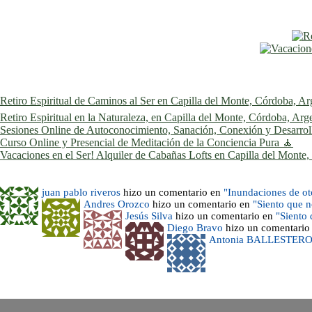
Retiro Espiritual de Caminos al Ser en Capilla del Monte, Córdoba, Ar
Retiro Espiritual en la Naturaleza, en Capilla del Monte, Córdoba, Arg
Sesiones Online de Autoconocimiento, Sanación, Conexión y Desarrollo
Curso Online y Presencial de Meditación de la Conciencia Pura 🧘
Vacaciones en el Ser! Alquiler de Cabañas Lofts en Capilla del Monte
juan pablo riveros
hizo un comentario en
"Inundaciones de o
Andres Orozco
hizo un comentario en
"Siento que 
Jesús Silva
hizo un comentario en
"Siento
Diego Bravo
hizo un comentario
Antonia BALLESTER