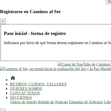
Ya
Registrarse en Caminos al Ser
×
Paso inicial - forma de registro
Indicanos por favor de qué forma deseas registrarte en Caminos al S
home
RETIROS, CURSOS, TALLERES
QUIENES SOMOS
CONTÁCTENOS
SECCIONES
Videos de Interés
Boletín de Noticias
Etiquetas de Artículos
Lib