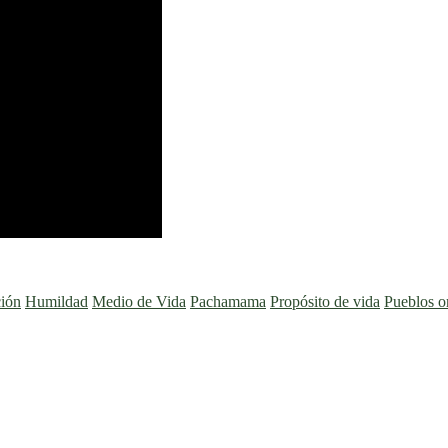
ión
Humildad
Medio de Vida
Pachamama
Propósito de vida
Pueblos or