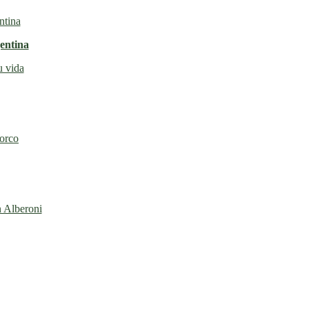
entina
u vida
torco
n Alberoni