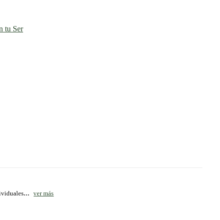
 tu Ser
...
ividuales
ver más