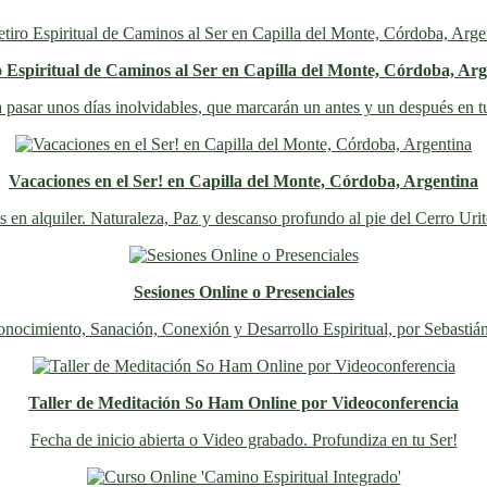
o Espiritual de Caminos al Ser en Capilla del Monte, Córdoba, Arg
 pasar unos días inolvidables
, que marcarán un antes y un después en t
Vacaciones en el Ser! en Capilla del Monte, Córdoba, Argentina
s en alquiler. Naturaleza, Paz y descanso profundo al pie del Cerro Uri
Sesiones Online o Presenciales
nocimiento, Sanación, Conexión y Desarrollo Espiritual, por Sebastiá
Taller de Meditación So Ham Online por Videoconferencia
Fecha de inicio abierta o Video grabado. Profundiza en tu Ser!