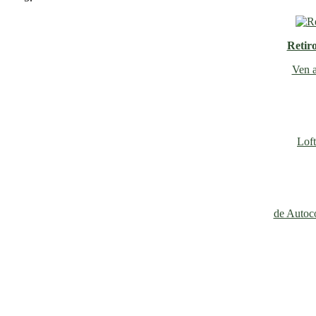
Retir
Ven a
Loft
de Autoco