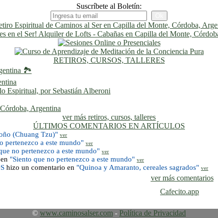
Suscríbete al Boletín:
RETIROS, CURSOS, TALLERES
gentina 🏞️
entina
 Espiritual, por Sebastián Alberoni
, Córdoba, Argentina
ver más retiros, cursos, talleres
ÚLTIMOS COMENTARIOS EN ARTÍCULOS
toño (Chuang Tzu)"
ver
no pertenezco a este mundo"
ver
 que no pertenezco a este mundo"
ver
 en
"Siento que no pertenezco a este mundo"
ver
OS
hizo un comentario en
"Quinoa y Amaranto, cereales sagrados"
ver
ver más comentarios
Cafecito.app
©
www.caminosalser.com
-
Política de Privacidad