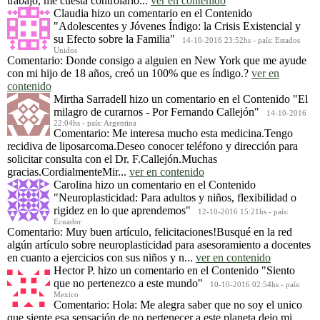
trabajo, me cuesta controlarlo...
ver en contenido
Claudia
hizo un comentario en el Contenido
"Adolescentes y Jóvenes Índigo: la Crisis Existencial y
su Efecto sobre la Familia"
14-10-2016 23:52hs - país: Estados
Unidos
Comentario: Donde consigo a alguien en New York que me ayude
con mi hijo de 18 años, creó un 100% que es índigo.?
ver en
contenido
Mirtha Sarradell
hizo un comentario en el Contenido
"El
milagro de curarnos - Por Fernando Callejón"
14-10-2016
22:04hs - país: Argentina
Comentario: Me interesa mucho esta medicina.Tengo
recidiva de liposarcoma.Deseo conocer teléfono y dirección para
solicitar consulta con el Dr. F.Callejón.Muchas
gracias.CordialmenteMir...
ver en contenido
Carolina
hizo un comentario en el Contenido
"Neuroplasticidad: Para adultos y niños, flexibilidad o
rigidez en lo que aprendemos"
12-10-2016 15:21hs - país:
Ecuador
Comentario: Muy buen artículo, felicitaciones!Busqué en la red
algún artículo sobre neuroplasticidad para asesoramiento a docentes
en cuanto a ejercicios con sus niños y n...
ver en contenido
Hector P.
hizo un comentario en el Contenido
"Siento
que no pertenezco a este mundo"
10-10-2016 02:54hs - país:
Mexico
Comentario: Hola: Me alegra saber que no soy el unico
que siente esa sensación de no pertenecer a este planeta dejo mi