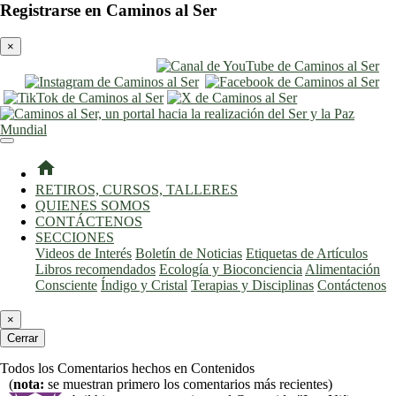
Registrarse en Caminos al Ser
×
entrar
registro
home
RETIROS, CURSOS, TALLERES
QUIENES SOMOS
CONTÁCTENOS
SECCIONES
Videos de Interés
Boletín de Noticias
Etiquetas de Artículos
Libros recomendados
Ecología y Bioconciencia
Alimentación
Consciente
Índigo y Cristal
Terapias y Disciplinas
Contáctenos
×
Cerrar
Todos los Comentarios hechos en Contenidos
(
nota:
se muestran primero los comentarios más recientes)