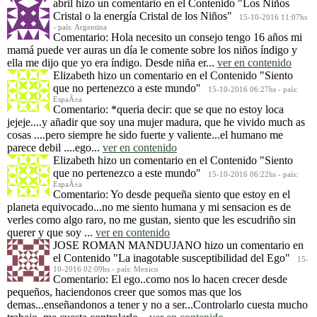
abril
hizo un comentario en el Contenido
"Los Niños
Cristal o la energía Cristal de los Niños"
15-10-2016 11:07hs
- país: Argentina
Comentario: Hola necesito un consejo tengo 16 años mi
mamá puede ver auras un día le comente sobre los niños índigo y
ella me dijo que yo era índigo. Desde niña er...
ver en contenido
Elizabeth
hizo un comentario en el Contenido
"Siento
que no pertenezco a este mundo"
15-10-2016 06:27hs - país:
EspaÃ±a
Comentario: *queria decir: que se que no estoy loca
jejeje....y añadir que soy una mujer madura, que he vivido much as
cosas ....pero siempre he sido fuerte y valiente...el humano me
parece debil ....ego...
ver en contenido
Elizabeth
hizo un comentario en el Contenido
"Siento
que no pertenezco a este mundo"
15-10-2016 06:22hs - país:
EspaÃ±a
Comentario: Yo desde pequeña siento que estoy en el
planeta equivocado...no me siento humana y mi sensacion es de
verles como algo raro, no me gustan, siento que les escudriño sin
querer y que soy ...
ver en contenido
JOSE ROMAN MANDUJANO
hizo un comentario en
el Contenido
"La inagotable susceptibilidad del Ego"
15-
10-2016 02:09hs - país: Mexico
Comentario: El ego..como nos lo hacen crecer desde
pequeños, haciendonos creer que somos mas que los
demas...enseñandonos a tener y no a ser...Controlarlo cuesta mucho