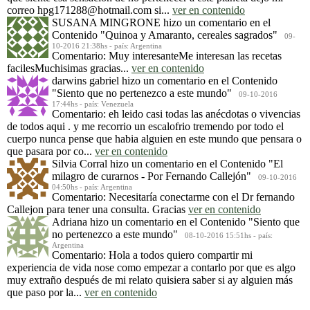
correo hpg171288@hotmail.com si...
ver en contenido
SUSANA MINGRONE
hizo un comentario en el
Contenido
"Quinoa y Amaranto, cereales sagrados"
09-
10-2016 21:38hs - país: Argentina
Comentario: Muy interesanteMe interesan las recetas
facilesMuchisimas gracias...
ver en contenido
darwins gabriel
hizo un comentario en el Contenido
"Siento que no pertenezco a este mundo"
09-10-2016
17:44hs - país: Venezuela
Comentario: eh leido casi todas las anécdotas o vivencias
de todos aqui . y me recorrio un escalofrio tremendo por todo el
cuerpo nunca pense que habia alguien en este mundo que pensara o
que pasara por co...
ver en contenido
Silvia Corral
hizo un comentario en el Contenido
"El
milagro de curarnos - Por Fernando Callejón"
09-10-2016
04:50hs - país: Argentina
Comentario: Necesitaría conectarme con el Dr fernando
Callejon para tener una consulta. Gracias
ver en contenido
Adriana
hizo un comentario en el Contenido
"Siento que
no pertenezco a este mundo"
08-10-2016 15:51hs - país:
Argentina
Comentario: Hola a todos quiero compartir mi
experiencia de vida nose como empezar a contarlo por que es algo
muy extraño después de mi relato quisiera saber si ay alguien más
que paso por la...
ver en contenido