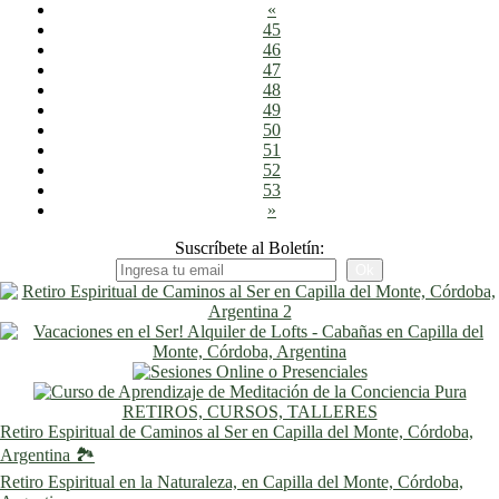
«
45
46
47
48
49
50
51
52
53
»
Suscríbete al Boletín:
RETIROS, CURSOS, TALLERES
Retiro Espiritual de Caminos al Ser en Capilla del Monte, Córdoba,
Argentina 🏞️
Retiro Espiritual en la Naturaleza, en Capilla del Monte, Córdoba,