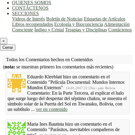
QUIENES SOMOS
CONTÁCTENOS
SECCIONES
Videos de Interés
Boletín de Noticias
Etiquetas de Artículos
Libros recomendados
Ecología y Bioconciencia
Alimentación
Consciente
Índigo y Cristal
Terapias y Disciplinas
Contáctenos
×
Cerrar
Todos los Comentarios hechos en Contenidos
(
nota:
se muestran primero los comentarios más recientes)
Eduardo Kleeblatt
hizo un comentario en el
Contenido
"Película Documental: Mundos Internos
Mundos Externos"
14-01-2017 21:15hs - país: Bolivia
Comentario: En la Parte Tercera, al explicar el halo
que surge luego del despertar del séptimo chakra, se muestra el
símbolo solar de la Puerta del Sol en Tiwanaku, Bolivia, con
un subtítulo ...
ver en contenido
Maria Ines Bautista
hizo un comentario en el
Contenido
"Parásitos, inevitables compañeros de
ruta"