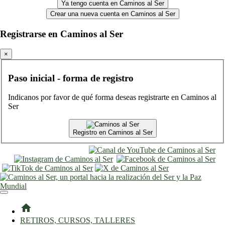
Ya tengo cuenta en Caminos al Ser
Crear una nueva cuenta en Caminos al Ser
Registrarse en Caminos al Ser
×
Paso inicial - forma de registro
Indicanos por favor de qué forma deseas registrarte en Caminos al
Ser
Registro en Caminos al Ser
entrar
registro
home
RETIROS, CURSOS, TALLERES