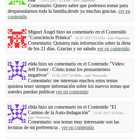
13-01-2017 12:45hs - país: Argentina
Comentario: Quiero saber que podemos tomar para
desparasitarnos toda la familia,desde ya muchas gracias.
ver en
contenido
Miguel Ángel
hizo un comentario en el Contenido
"Consciencia Pránica"
12-01-2017 15:22hs - país: Argentina
Comentario: Quisiera más información sobre la dieta
de los 21 días. Gracias y un saludo
ver en contenido
elida
hizo un comentario en el Contenido
"Video:
Jeff Foster - Cómo tratar los pensamientos
negativos"
11-01-2017 03:06hs - país: Venezuela
Comentario: me interesan muchos estos temas
quisiera tener siempre información sobre los nuevos temas que
ustedes puedan publicar
ver en contenido
elida
hizo un comentario en el Contenido
"El
Camino de la Auto-Indagación"
11-01-2017 03:02hs -
país: Venezuela
Comentario: son temas muy interesante son las
lecturas de mi preferencia .
ver en contenido