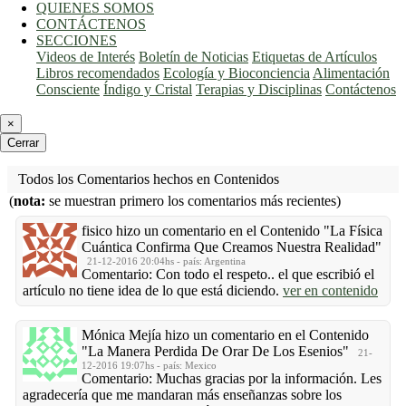
QUIENES SOMOS
CONTÁCTENOS
SECCIONES
Videos de Interés
Boletín de Noticias
Etiquetas de Artículos
Libros recomendados
Ecología y Bioconciencia
Alimentación
Consciente
Índigo y Cristal
Terapias y Disciplinas
Contáctenos
×
Cerrar
Todos los Comentarios hechos en Contenidos
(
nota:
se muestran primero los comentarios más recientes)
fisico
hizo un comentario en el Contenido
"La Física
Cuántica Confirma Que Creamos Nuestra Realidad"
21-12-2016 20:04hs - país: Argentina
Comentario: Con todo el respeto.. el que escribió el
artículo no tiene idea de lo que está diciendo.
ver en contenido
Mónica Mejía
hizo un comentario en el Contenido
"La Manera Perdida De Orar De Los Esenios"
21-
12-2016 19:07hs - país: Mexico
Comentario: Muchas gracias por la información. Les
agradecería que me mandaran más enseñanzas sobre los