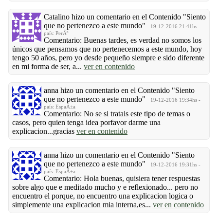
Catalino
hizo un comentario en el Contenido
"Siento
que no pertenezco a este mundo"
19-12-2016 21:41hs -
país: PerÃº
Comentario: Buenas tardes, es verdad no somos los
únicos que pensamos que no pertenecemos a este mundo, hoy
tengo 50 años, pero yo desde pequeño siempre e sido diferente
en mi forma de ser, a...
ver en contenido
anna
hizo un comentario en el Contenido
"Siento
que no pertenezco a este mundo"
19-12-2016 19:34hs -
país: EspaÃ±a
Comentario: No se si tratais este tipo de temas o
casos, pero quien tenga idea porfavor darme una
explicacion...gracias
ver en contenido
anna
hizo un comentario en el Contenido
"Siento
que no pertenezco a este mundo"
19-12-2016 19:31hs -
país: EspaÃ±a
Comentario: Hola buenas, quisiera tener respuestas
sobre algo que e meditado mucho y e reflexionado... pero no
encuentro el porque, no encuentro una explicacion logica o
simplemente una explicacion mia interna,es...
ver en contenido