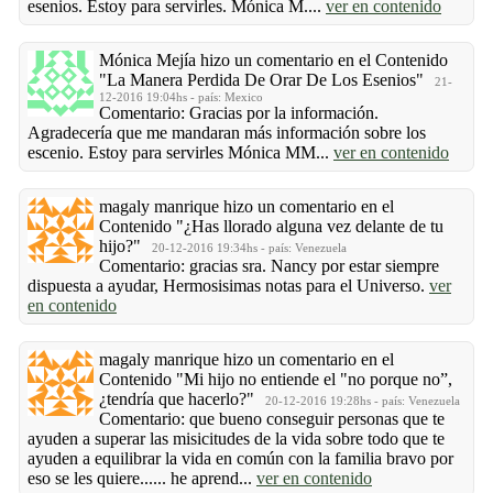
esenios. Estoy para servirles. Mónica M....
ver en contenido
Mónica Mejía
hizo un comentario en el Contenido
"La Manera Perdida De Orar De Los Esenios"
21-
12-2016 19:04hs - país: Mexico
Comentario: Gracias por la información.
Agradecería que me mandaran más información sobre los
escenio. Estoy para servirles Mónica MM...
ver en contenido
magaly manrique
hizo un comentario en el
Contenido
"¿Has llorado alguna vez delante de tu
hijo?"
20-12-2016 19:34hs - país: Venezuela
Comentario: gracias sra. Nancy por estar siempre
dispuesta a ayudar, Hermosisimas notas para el Universo.
ver
en contenido
magaly manrique
hizo un comentario en el
Contenido
"Mi hijo no entiende el "no porque no”,
¿tendría que hacerlo?"
20-12-2016 19:28hs - país: Venezuela
Comentario: que bueno conseguir personas que te
ayuden a superar las misicitudes de la vida sobre todo que te
ayuden a equilibrar la vida en común con la familia bravo por
eso se les quiere...... he aprend...
ver en contenido