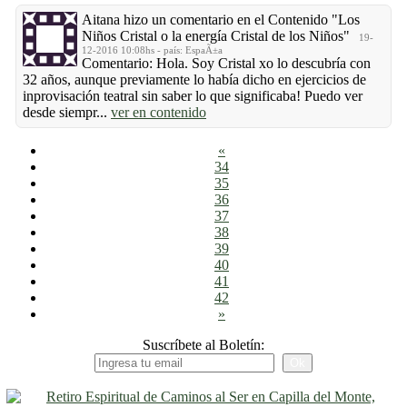
Aitana
hizo un comentario en el Contenido
"Los
Niños Cristal o la energía Cristal de los Niños"
19-
12-2016 10:08hs - país: EspaÃ±a
Comentario: Hola. Soy Cristal xo lo descubría con
32 años, aunque previamente lo había dicho en ejercicios de
inprovisación teatral sin saber lo que significaba! Puedo ver
desde siempr...
ver en contenido
«
34
35
36
37
38
39
40
41
42
»
Suscríbete al Boletín: