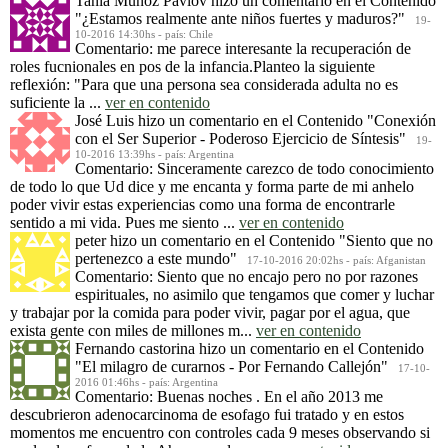
Tania Muñoz Pavlov
hizo un comentario en el Contenido
"¿Estamos realmente ante niños fuertes y maduros?"
19-
10-2016 14:30hs - país: Chile
Comentario: me parece interesante la recuperación de
roles fucnionales en pos de la infancia.Planteo la siguiente
reflexión: "Para que una persona sea considerada adulta no es
suficiente la ...
ver en contenido
José Luis
hizo un comentario en el Contenido
"Conexión
con el Ser Superior - Poderoso Ejercicio de Síntesis"
19-
10-2016 13:39hs - país: Argentina
Comentario: Sinceramente carezco de todo conocimiento
de todo lo que Ud dice y me encanta y forma parte de mi anhelo
poder vivir estas experiencias como una forma de encontrarle
sentido a mi vida. Pues me siento ...
ver en contenido
peter
hizo un comentario en el Contenido
"Siento que no
pertenezco a este mundo"
17-10-2016 20:02hs - país: Afganistan
Comentario: Siento que no encajo pero no por razones
espirituales, no asimilo que tengamos que comer y luchar
y trabajar por la comida para poder vivir, pagar por el agua, que
exista gente con miles de millones m...
ver en contenido
Fernando castorina
hizo un comentario en el Contenido
"El milagro de curarnos - Por Fernando Callejón"
17-10-
2016 01:46hs - país: Argentina
Comentario: Buenas noches . En el año 2013 me
descubrieron adenocarcinoma de esofago fui tratado y en estos
momentos me encuentro con controles cada 9 meses observando si