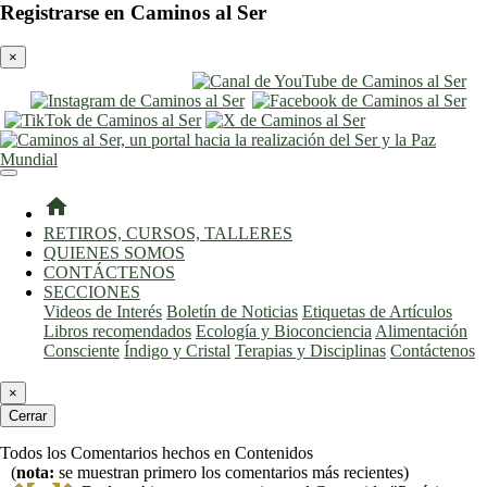
Registrarse en Caminos al Ser
×
entrar
registro
home
RETIROS, CURSOS, TALLERES
QUIENES SOMOS
CONTÁCTENOS
SECCIONES
Videos de Interés
Boletín de Noticias
Etiquetas de Artículos
Libros recomendados
Ecología y Bioconciencia
Alimentación
Consciente
Índigo y Cristal
Terapias y Disciplinas
Contáctenos
×
Cerrar
Todos los Comentarios hechos en Contenidos
(
nota:
se muestran primero los comentarios más recientes)