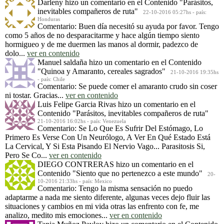
Darleny
hizo un comentario en el Contenido
"Parásitos,
inevitables compañeros de ruta"
22-10-2016 05:27hs - país:
Honduras
Comentario: Buen día necesitó su ayuda por favor. Tengo
como 5 años de no desparacitarme y hace algún tiempo siento
hormigueo y de me duermen las manos al dormir, padezco de
dolo...
ver en contenido
Manuel saldaña
hizo un comentario en el Contenido
"Quinoa y Amaranto, cereales sagrados"
21-10-2016 19:35hs
- país: Chile
Comentario: Se puede comer el amaranto crudo sin coser
ni tostar. Gracias...
ver en contenido
Luis Felipe Garcia Rivas
hizo un comentario en el
Contenido
"Parásitos, inevitables compañeros de ruta"
21-10-2016 16:02hs - país: Venezuela
Comentario: Se Lo Que Es Sufrir Del Estómago, Lo
Primero Es Verse Con Un Neurólogo, A Ver En Qué Estado Está
La Cervical, Y Si Esta Pisando El Nervio Vago... Parasitosis Si,
Pero Se Co...
ver en contenido
DIEGO CONTRERAS
hizo un comentario en el
Contenido
"Siento que no pertenezco a este mundo"
20-
10-2016 21:33hs - país: Mexico
Comentario: Tengo la misma sensación no puedo
adaptarme a nada me siento diferente, algunas veces dejo fluir las
situaciones y cambios en mi vida otras las enfrento con fe, me
analizo, medito mis emociones...
ver en contenido