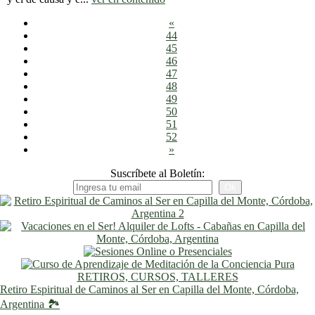
«
44
45
46
47
48
49
50
51
52
»
Suscríbete al Boletín:
RETIROS, CURSOS, TALLERES
Retiro Espiritual de Caminos al Ser en Capilla del Monte, Córdoba,
Argentina 🏞️