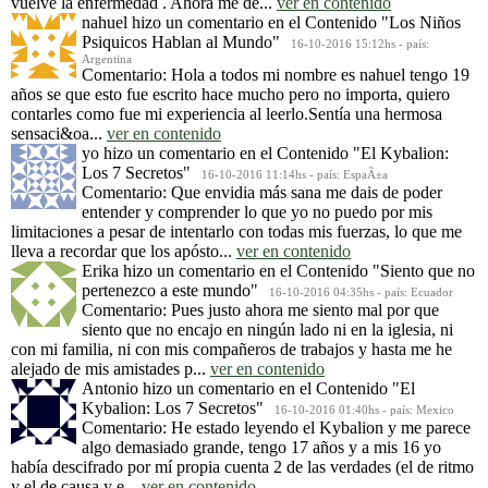
vuelve la enfermedad . Ahora me de...
ver en contenido
nahuel
hizo un comentario en el Contenido
"Los Niños
Psiquicos Hablan al Mundo"
16-10-2016 15:12hs - país:
Argentina
Comentario: Hola a todos mi nombre es nahuel tengo 19
años se que esto fue escrito hace mucho pero no importa, quiero
contarles como fue mi experiencia al leerlo.Sentía una hermosa
sensaci&oa...
ver en contenido
yo
hizo un comentario en el Contenido
"El Kybalion:
Los 7 Secretos"
16-10-2016 11:14hs - país: EspaÃ±a
Comentario: Que envidia más sana me dais de poder
entender y comprender lo que yo no puedo por mis
limitaciones a pesar de intentarlo con todas mis fuerzas, lo que me
lleva a recordar que los apósto...
ver en contenido
Erika
hizo un comentario en el Contenido
"Siento que no
pertenezco a este mundo"
16-10-2016 04:35hs - país: Ecuador
Comentario: Pues justo ahora me siento mal por que
siento que no encajo en ningún lado ni en la iglesia, ni
con mi familia, ni con mis compañeros de trabajos y hasta me he
alejado de mis amistades p...
ver en contenido
Antonio
hizo un comentario en el Contenido
"El
Kybalion: Los 7 Secretos"
16-10-2016 01:40hs - país: Mexico
Comentario: He estado leyendo el Kybalion y me parece
algo demasiado grande, tengo 17 años y a mis 16 yo
había descifrado por mí propia cuenta 2 de las verdades (el de ritmo
y el de causa y e...
ver en contenido