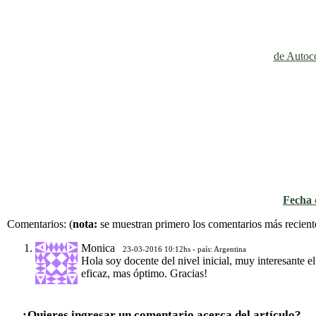
de Autoco
Fecha d
Comentarios:
(
nota:
se muestran primero los comentarios más recient
Monica
23-03-2016 10:12hs - país: Argentina
Hola soy docente del nivel inicial, muy interesante e
eficaz, mas óptimo. Gracias!
¿Quieres ingresar un comentario acerca del artículo?