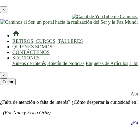
×
home
RETIROS, CURSOS, TALLERES
QUIENES SOMOS
CONTÁCTENOS
SECCIONES
Videos de Interés
Boletín de Noticias
Etiquetas de Artículos
Lib
×
Cerrar
"Abr
¿Falta de atención o falta de interés? ¿Cómo despertar la curiosidad en 
(Por Nancy Erica Ortiz)
¿Fa