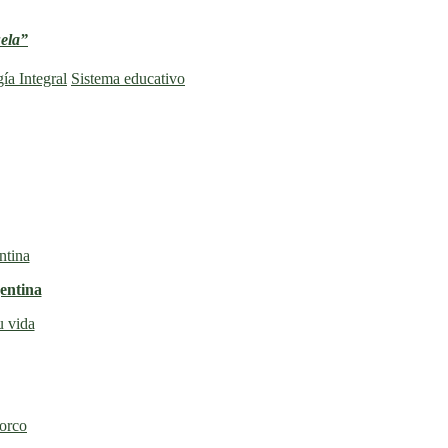
uela”
ía Integral
Sistema educativo
entina
u vida
torco