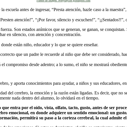
Fuente de imagen: everydaylife.globalpost.com
e la escuela antes de ingresar, “Presta atención, hazle caso a la maestra
Presten atención!”, “¡Por favor, silencio y escuchen!”, “¡¡Sentados!!”, 
 fuerza. Son estados anímicos que se generan, se ganan, se conquistan. Si
har en silencio, con atención y concentración.
 donde están niño, educador y lo que se quiere enseñar.
correcto que un padre le recuerde al niño que debe ser considerado, hac
el compromiso desde adentro; a lo sumo, el niño se mostrará obediente y
rebro, y aporta conocimientos para ayudar, a niños y sus educadores, e
 del cerebro, la emoción y la razón están ligadas. Es decir, que no se 
mente nada dentro del alumno, lo olvidará en el tiempo.
 que entra por el oído, vista, olfato, tacto, gusto, antes de ser pro
rebro emocional, en donde adquiere un sentido emocional: un gusto,
ormación, permitirá su paso a la corteza cerebral, la cual admite e