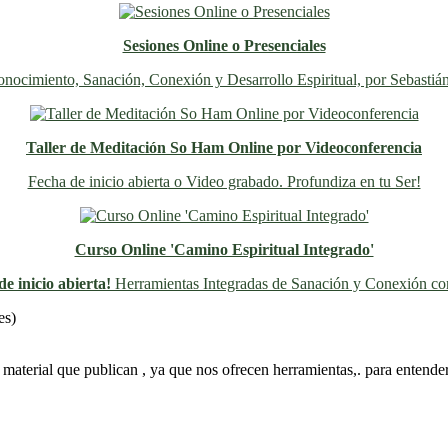
Sesiones Online o Presenciales
nocimiento, Sanación, Conexión y Desarrollo Espiritual, por Sebastiá
Taller de Meditación So Ham Online por Videoconferencia
Fecha de inicio abierta o Video grabado. Profundiza en tu Ser!
Curso Online 'Camino Espiritual Integrado'
e inicio abierta!
Herramientas Integradas de Sanación y Conexión con
Previo
Siguiente
es)
l material que publican , ya que nos ofrecen herramientas,. para entend