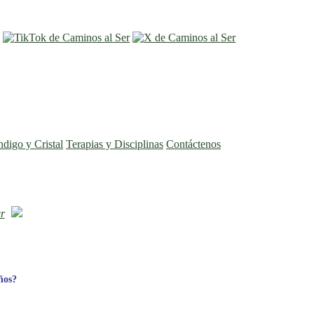
entrar
registro
ndigo y Cristal
Terapias y Disciplinas
Contáctenos
r
ños?