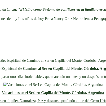
a distancia: “El Niño como Síntoma de conflictos en la familia o esc
enes de hoy
Los niños de hoy
Erica Nancy Ortiz
Neurociencia
Pedagog
o Espiritual de Caminos al Ser en Capilla del Monte, Córdoba, Arg
 pasar unos días inolvidables
, que marcarán un antes y un después en t
Vacaciones en el Ser! en Capilla del Monte, Córdoba, Argentina
s en alquiler. Naturaleza, Paz y descanso profundo al pie del Cerro Uri