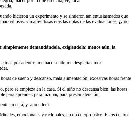
alegría, placer por lo que escucha, ve, toca.
orzada.
 cuando hicieron un experimento y se sintieron tan entusiasmados que
maravillosas, y maravillosas eras las notas de las evaluaciones, ¡y no
ducir simplemente demandándola, exigiéndola; menos aún, la
me toca por adentro, me hace sentir, me despierta amor.
nder.
s horas de sueño y descanso, mala alimentación, excesivas horas frente
pero se empieza en la casa. Si el niño no descansa bien, las horas
ble para aprender, para razonar, para prestar atención.
ente crecerá, y aprenderá.
ituales, emocionales y racionales, en un cuerpo físico. Estos cuatro