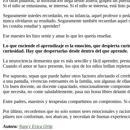
En otras palabras, la información llega desde afuera, golpea las puertas
Si el niño se entusiasma, se interesa. Si el niño se interesa, está list
Seguramente ustedes recordarán, en su infancia, aquel profesor o ped
nunca olvidaron su resultado. Seguramente también recuerdan aquel maes
les costaba estudiar y aprender!
Ese maestro les hizo sentir y amar lo que les quería enseñar.
Lo que enciende el aprendizaje es la emoción, que despierta curi
curiosidad. Hay que despertarlas desde dentro del que aprende.
La neurociencia demuestra que es más sencillo y fácil aprender, presta
Cuando el amor se hace presente, los ojos de los niños brillan repletos
Por supuesto, sepan que puede haber otros factores afectando el cereb
a una pantalla, vivencias estresantes en la familia, son algunas de ellas
Un buen docente, un docente capacitado, emocionalmente comprometido
que necesita, no come saludablemente, pasa sus horas libres delante de 
Entre padres, maestros y terapeutas compartimos un compromiso. Si 
Por último, recordemos que no solo somos seres emocionales y racional
pilares nos conforman, nos abarcan, y necesitan de buenas experiencia
Autora:
Nancy Erica Ortiz