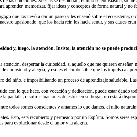
 de las emociones. Si estas se despiertan, el niño se entusiasma, siente 
o para aprender, memorizar, fijar ideas y conceptos de forma natural y no f
agogo que los llevó a dar un paseo y les enseñó sobre el ecosistema; o
tro apasionado, que los hacía reír, los hacía sentir, y sus clases eran 
osidad y, luego, la atención. Insisto, la atención no se puede pro
r atención, despertar la curiosidad, si aquello que me quieren enseñar, 
 de curiosidad y alegría, y eso es el combustible que los impulsa a apre
ro del niño, e imposibilitando un proceso de aprendizaje saludable. La
.
 con lo que hace, con vocación y dedicación, puede estar dando todo, 
la pantalla, o sufre situaciones de estrés en su hogar, no estará disponi
entre todos somos conscientes y amamos lo que damos, el niño naturalm
es. Esto, está recubierto y permeado por un Espíritu. Somos seres espir
s para evolucionar desde el amor y la alegría.