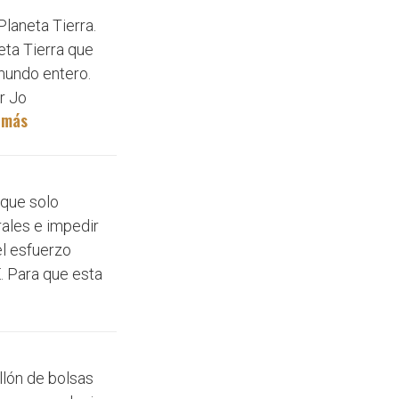
Planeta Tierra.
eta Tierra que
 mundo entero.
r Jo
 más
 que solo
ales e impedir
el esfuerzo
. Para que esta
llón de bolsas