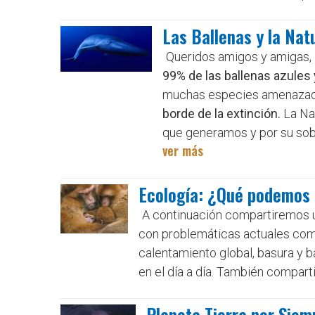
Las Ballenas y la Nat
Queridos amigos y amigas,
99% de las ballenas azules
muchas especies amenazad
borde de la extinción.
La Nat
que generamos y por su sob
ver más
Ecología: ¿Qué podemos h
A continuación compartiremos un
con problemáticas actuales como
calentamiento global, basura y b
en el día a día. También compart
Planeta Tierra por Siemp