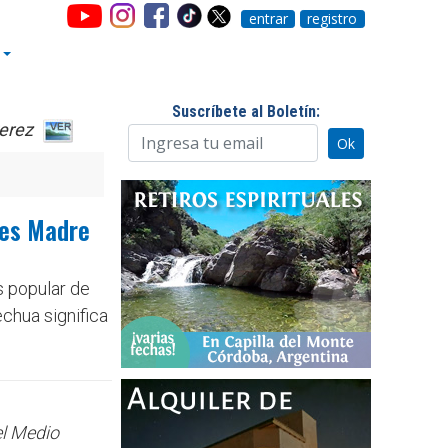
entrar
registro
Suscríbete al Boletín:
erez
 es Madre
s popular de
chua significa
el Medio