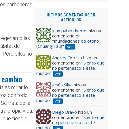
rcos carboneros
ÚLTIMOS COMENTARIOS EN
ARTÍCULOS
juan pablo riveros
hizo un
comentario en
oteger amplias
"Inundaciones de otoño
ábitat de
(Chuang Tzu)"
ver
. Pero ellos no
Andres Orozco
hizo un
comentario en
"Siento que
no pertenezco a este
mundo"
ver
l cambio
Jesús Silva
hizo un
a es mirar lo
comentario en
"Siento que
ros con todo
no pertenezco a este
mundo"
ver
Se trata de la
tra propia vida,
Diego Bravo
hizo un
comentario en
"Siento que
 que tiene el
no pertenezco a este
mundo"
ver