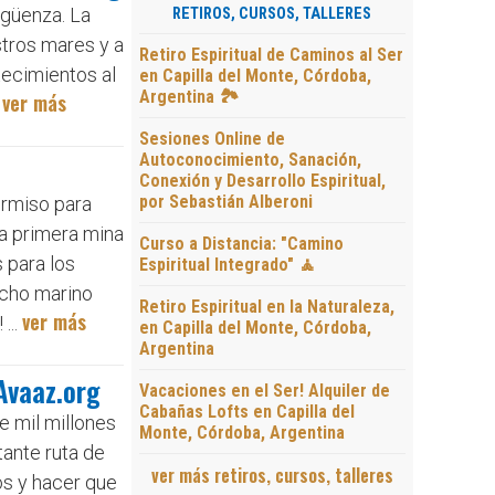
rgüenza. La
RETIROS, CURSOS, TALLERES
stros mares y a
Retiro Espiritual de Caminos al Ser
tecimientos al
en Capilla del Monte, Córdoba,
Argentina 🏞️
ver más
.
Sesiones Online de
Autoconocimiento, Sanación,
Conexión y Desarrollo Espiritual,
por Sebastián Alberoni
ermiso para
la primera mina
Curso a Distancia: "Camino
 para los
Espiritual Integrado" 🧘
echo marino
Retiro Espiritual en la Naturaleza,
ver más
...
en Capilla del Monte, Córdoba,
Argentina
Avaaz.org
Vacaciones en el Ser! Alquiler de
Cabañas Lofts en Capilla del
e mil millones
Monte, Córdoba, Argentina
tante ruta de
ver más retiros, cursos, talleres
os y hacer que