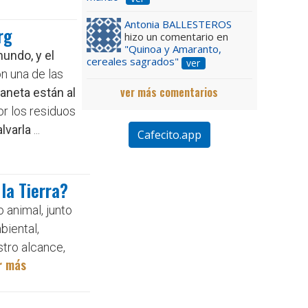
Antonia BALLESTEROS
rg
hizo un comentario en
"Quinoa y Amaranto,
undo, y el
cereales sagrados"
ver
n una de las
ver más comentarios
laneta están al
r los residuos
lvarla
...
Cafecito.app
la Tierra?
 animal, junto
biental,
stro alcance,
r más