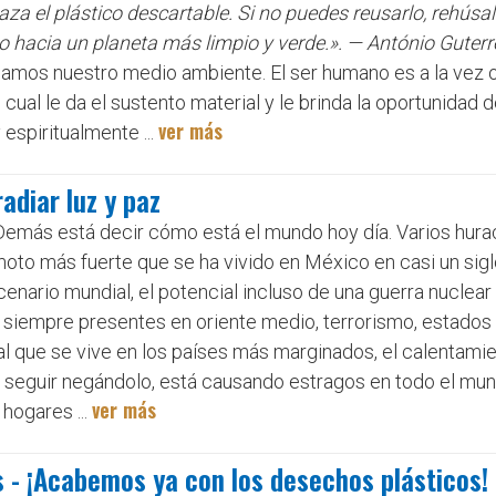
za el plástico descartable. Si no puedes reusarlo, rehúsa
 hacia un planeta más limpio y verde.». — António Guterre
amos nuestro medio ambiente. El ser humano es a la vez ob
 cual le da el sustento material y le brinda la oportunidad 
ver más
y espiritualmente ...
adiar luz y paz
 Demás está decir cómo está el mundo hoy día. Varios hura
oto más fuerte que se ha vivido en México en casi un siglo
nario mundial, el potencial incluso de una guerra nuclear
siempre presentes en oriente medio, terrorismo, estados to
ial que se vive en los países más marginados, el calentami
 seguir negándolo, está causando estragos en todo el mun
ver más
hogares ...
- ¡Acabemos ya con los desechos plásticos! 