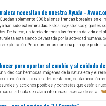
uraleza necesitan de nuestra Ayuda - Avaaz.o
Quedan solamente 300 ballenas francas boreales en el m
 ya han sido exterminadas.
Estos majestuosos gigantes so
as. De hecho,
un tercio de todas las formas de vida del p
uraleza está siendo devastada por la actividad humana, po
reexplotación.
Pero contamos con una plan que podría sa
acer para aportar al cambio y al cuidado de 
 video con hermosas imágenes de la naturaleza y el reino
 extinción de animales, deforestación, contaminación am
asurales, y acciones posibles y concretas que están a nue
ve
imos un artículo con clara información acerca de esto ...
re - por el equipo de "El Secreto"