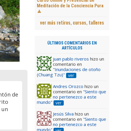
Curso Online y Presencial de
Meditación de la Conciencia Pura
🧘
Siguiente
ver más retiros, cursos, talleres
ÚLTIMOS COMENTARIOS EN
ARTÍCULOS
juan pablo riveros
hizo un
comentario en
"Inundaciones de otoño
(Chuang Tzu)"
ver
Andres Orozco
hizo un
comentario en
"Siento que
ontón de
no pertenezco a este
rito
mundo"
ver
r un
Jesús Silva
hizo un
comentario en
"Siento que
no pertenezco a este
mundo"
ver