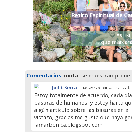
Retiro Espiritual de Ca
Previo
Ven a 
, que marcará
Comentarios:
(
nota:
se muestran primero
Judit Serra
31-05-2017 09:43hs - país: EspaÃ±
Estoy totalmente de acuerdo, cada día
basuras de humanos, y estoy harta qu
algún artículo sobre las basuras en el 
vistazo, gracias me gusta que haya gen
lamarbonica.blogspot.com