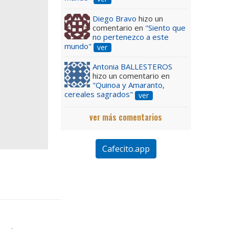
Diego Bravo
hizo un
comentario en
"Siento que
no pertenezco a este
mundo"
ver
Antonia BALLESTEROS
hizo un comentario en
"Quinoa y Amaranto,
cereales sagrados"
ver
ver más comentarios
Cafecito.app