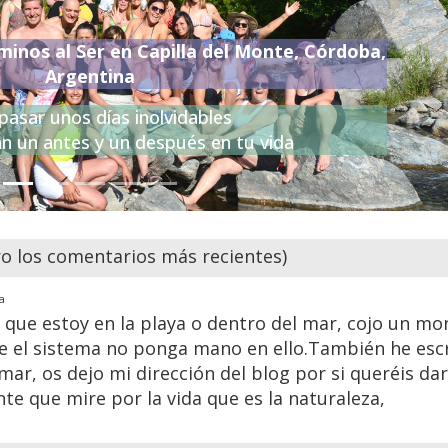
minos al Ser en Capilla del Monte, Córdoba,
Argentina
pasar unos días inolvidables
n un antes y un después en tu vida
 los comentarios más recientes)
a
 que estoy en la playa o dentro del mar, cojo un m
e el sistema no ponga mano en ello.También he esc
mar, os dejo mi dirección del blog por si queréis da
te que mire por la vida que es la naturaleza,