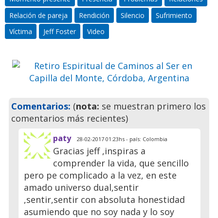
Ser en Capilla del Monte,
Relación de pareja
Rendición
Silencio
Sufrimiento
Córdoba, Argentina
Víctima
Jeff Foster
Video
Ven a pasar unos días
inolvidables
Previo
Siguie
Comentarios:
(
nota:
se muestran primero los
comentarios más recientes)
paty
28-02-2017 01:23hs - país: Colombia
Gracias jeff ,inspiras a
comprender la vida, que sencillo
pero pe complicado a la vez, en este
amado universo dual,sentir
,sentir,sentir con absoluta honestidad
asumiendo que no soy nada y lo soy