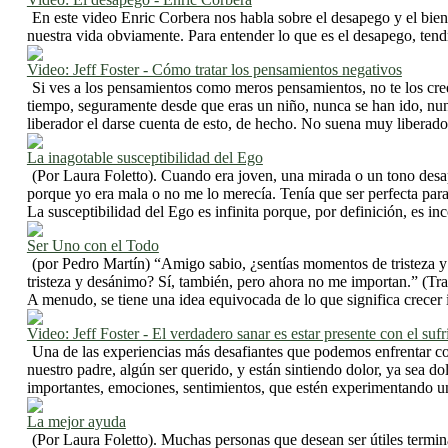
En este video Enric Corbera nos habla sobre el desapego y el bie
nuestra vida obviamente. Para entender lo que es el desapego, ten
Video: Jeff Foster - Cómo tratar los pensamientos negativos
Si ves a los pensamientos como meros pensamientos, no te los cr
tiempo, seguramente desde que eras un niño, nunca se han ido, nunc
liberador el darse cuenta de esto, de hecho. No suena muy liberador
La inagotable susceptibilidad del Ego
(Por Laura Foletto). Cuando era joven, una mirada o un tono desap
porque yo era mala o no me lo merecía. Tenía que ser perfecta par
La susceptibilidad del Ego es infinita porque, por definición, es i
Ser Uno con el Todo
(por Pedro Martín) “Amigo sabio, ¿sentías momentos de tristeza y
tristeza y desánimo? Sí, también, pero ahora no me importan.” (Tra
A menudo, se tiene una idea equivocada de lo que significa crecer i
Video: Jeff Foster - El verdadero sanar es estar presente con el suf
Una de las experiencias más desafiantes que podemos enfrentar c
nuestro padre, algún ser querido, y están sintiendo dolor, ya sea 
importantes, emociones, sentimientos, que estén experimentando una 
La mejor ayuda
(Por Laura Foletto). Muchas personas que desean ser útiles termin