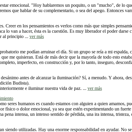
nestar emocional. "Hoy hablaremos un poquito, o un "mucho", de lo que 
dremos que hablar de su complementario, o sea del apego. Entonces vamo
ees. Creer en los pensamientos es verlos como más que simples pensami
a lo van a hacer, ésta es la cuestión. Es muy liberador el poder darse 
 al principio ...
ver más
robatorio me podían arruinar el día. Si un grupo se reía a mi espalda, 
a que me quisieran. Está de más decir que la mayoría de todo esto esta
ncompleto, imperfecto, en construcción y, por lo tanto, inseguro, desco
 desánimo antes de alcanzar la iluminación? Sí, a menudo. Y ahora, de
dición Budista).
nteriormente e iluminar nuestra vida de paz. ...
ver más
rimiento
omo seres humanos es cuando estamos con alguien a quien amamos, pued
dolor físico o dolor emocional, ya sea que estén experimentando un fuer
pena intensa, un intenso sentido de pérdida, una ira intensa, tristeza, 
an siendo utilizadas. Hay una enorme responsabilidad en ayudar. No se t