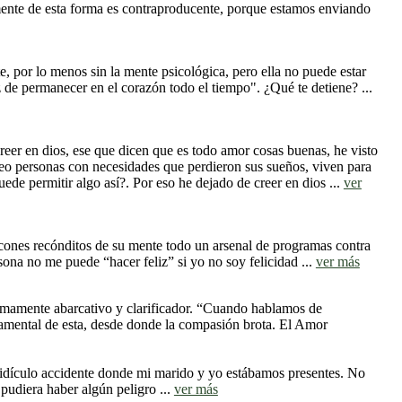
vamente de esta forma es contraproducente, porque estamos enviando
 por lo menos sin la mente psicológica, pero ella no puede estar
z de permanecer en el corazón todo el tiempo". ¿Qué te detiene? ...
eer en dios, ese que dicen que es todo amor cosas buenas, he visto
veo personas con necesidades que perdieron sus sueños, viven para
de permitir algo así?. Por eso he dejado de creer en dios ...
ver
ncones recónditos de su mente todo un arsenal de programas contra
ona no me puede “hacer feliz” si yo no soy felicidad ...
ver más
umamente abarcativo y clarificador. “Cuando hablamos de
amental de esta, desde donde la compasión brota. El Amor
 ridículo accidente donde mi marido y yo estábamos presentes. No
pudiera haber algún peligro ...
ver más