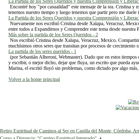
La Partida de los Seres Queridos y nuestra Comprensión y Liberac
Encontré hoy "por casualidad" este mensaje de la sra. Cristina y m
tenemos nuestro tiempo y luego tenemos que partir pero me duele inf
La Partida de los Seres Queridos y nuestra Comprensión y Liberac
Nuevamente nos escribió Cristina desde Xalapa, Veracruz, Mexico
entre todos a Expandirnos y Comprender este tema desde nuestra P
Más sobre la partida de los Seres Queridos - 2
Nos escribió Cristina desde Xalapa, Veracruz, Mexico. Compartim
muchísimos otros seres que transitan por procesos de crecimiento sim
La partida de los seres queridos - 1
(por Sebastián Alberoni, Webmaster). Dado que en estos tiempos d
y escribir, o mejor dicho, dejar que fluya, un escrito que pueda ayu
Marina, el escritó fluyó sin problemas, como dictado por algo más
Volver a la home principal
Retiro Espiritual de Caminos al Ser en Capilla del Monte, Córdoba, Ar
Curso a Distancia: "Camino Espiritual Integrado" 🧘