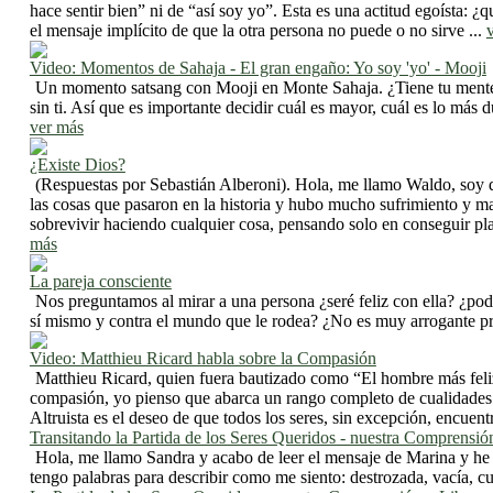
hace sentir bien” ni de “así soy yo”. Esta es una actitud egoísta:
el mensaje implícito de que la otra persona no puede o no sirve ...
Video: Momentos de Sahaja - El gran engaño: Yo soy 'yo' - Mooji
Un momento satsang con Mooji en Monte Sahaja. ¿Tiene tu mente una
sin ti. Así que es importante decidir cuál es mayor, cuál es lo más
ver más
¿Existe Dios?
(Respuestas por Sebastián Alberoni). Hola, me llamo Waldo, soy d
las cosas que pasaron en la historia y hubo mucho sufrimiento y m
sobrevivir haciendo cualquier cosa, pensando solo en conseguir pla
más
La pareja consciente
Nos preguntamos al mirar a una persona ¿seré feliz con ella? ¿pod
sí mismo y contra el mundo que le rodea? ¿No es muy arrogante pre
Video: Matthieu Ricard habla sobre la Compasión
Matthieu Ricard, quien fuera bautizado como “El hombre más feli
compasión, yo pienso que abarca un rango completo de cualidades 
Altruista es el deseo de que todos los seres, sin excepción, encuentre
Transitando la Partida de los Seres Queridos - nuestra Comprensió
Hola, me llamo Sandra y acabo de leer el mensaje de Marina y he s
tengo palabras para describir como me siento: destrozada, vacía, c