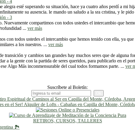
ión - 4
e alegra esté superando su situación, hace ya cuatro años perdí a mi hij
initamente su ausencia. le mando un saludo a la sra cristina, y le pido
ión - 3
. Nuevamente compartimos con todos ustedes el intercambio que hemos 
rofundidad ...
ver más
os con todos ustedes el intercambio que hemos tenido con ella, ya qu
ilares a los nuestros. ...
ver más
e transición y cambios tan grandes hay muchos seres que de alguna form
dar a la gente con la partida de seres queridos, para publicarlo en el p
, ese Algo Más inconmensurable del cual todos formamos parte. ...
ver 
Suscríbete al Boletín:
RETIROS, CURSOS, TALLERES
gentina 🏞️