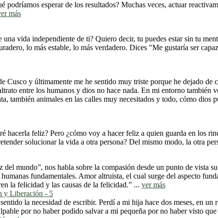
 ¿qué podríamos esperar de los resultados? Muchas veces, actuar reacti
ver más
 vida independiente de ti? Quiero decir, tu puedes estar sin tu mente,
 duradero, lo más estable, lo más verdadero. Dices "Me gustaría ser capa
e Cusco y últimamente me he sentido muy triste porque he dejado de cr
altrato entre los humanos y dios no hace nada. En mi entorno también 
ta, también animales en las calles muy necesitados y todo, cómo dios pue
ré hacerla feliz? Pero ¿cómo voy a hacer feliz a quien guarda en los ri
tender solucionar la vida a otra persona? Del mismo modo, la otra pers
z del mundo”, nos habla sobre la compasión desde un punto de vista s
humanas fundamentales. Amor altruista, el cual surge del aspecto fund
n la felicidad y las causas de la felicidad.” ...
ver más
n y Liberación - 5
entido la necesidad de escribir. Perdí a mi hija hace dos meses, en un
ulpable por no haber podido salvar a mi pequeña por no haber visto que 