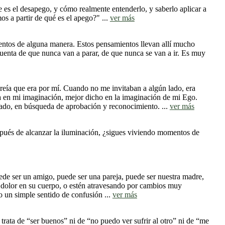
es el desapego, y cómo realmente entenderlo, y saberlo aplicar a
s a partir de qué es el apego?" ...
ver más
entos de alguna manera. Estos pensamientos llevan allí mucho
cuenta de que nunca van a parar, de que nunca se van a ir. Es muy
creía que era por mí. Cuando no me invitaban a algún lado, era
ba en mi imaginación, mejor dicho en la imaginación de mi Ego.
nfiado, en búsqueda de aprobación y reconocimiento. ...
ver más
spués de alcanzar la iluminación, ¿sigues viviendo momentos de
e ser un amigo, puede ser una pareja, puede ser nuestra madre,
te dolor en su cuerpo, o estén atravesando por cambios muy
o un simple sentido de confusión ...
ver más
rata de “ser buenos” ni de “no puedo ver sufrir al otro” ni de “me