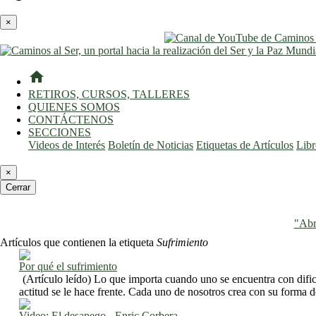
×
home
RETIROS, CURSOS, TALLERES
QUIENES SOMOS
CONTÁCTENOS
SECCIONES
Videos de Interés
Boletín de Noticias
Etiquetas de Artículos
Lib
×
Cerrar
"Abr
Artículos que contienen la etiqueta
Sufrimiento
Por qué el sufrimiento
(Artículo leído) Lo que importa cuando uno se encuentra con dific
actitud se le hace frente. Cada uno de nosotros crea con su forma de
Video: El desapego - Enric Corbera