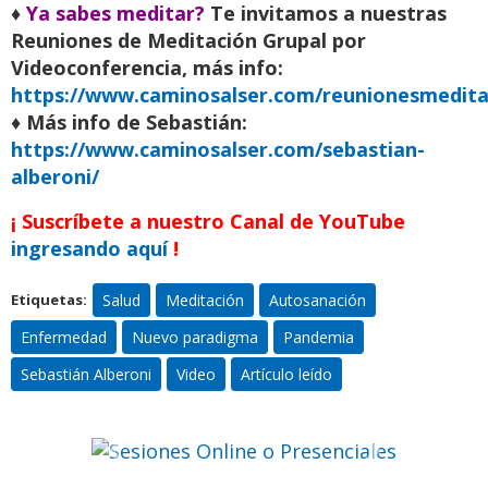
♦
Ya sabes meditar?
Te invitamos a nuestras
Reuniones de Meditación Grupal por
Videoconferencia, más info:
https://www.caminosalser.com/reunionesmedita
♦ Más info de Sebastián:
https://www.caminosalser.com/sebastian-
alberoni/
¡ Suscríbete a nuestro Canal de YouTube
Sesiones Online o
ingresando aquí
!
Presenciales
Salud
Meditación
Autosanación
Etiquetas:
de Autoconocimiento,
Sanación, Conexión y
Enfermedad
Nuevo paradigma
Pandemia
Desarrollo Espiritual,
Sebastián Alberoni
Video
Artículo leído
por Sebastián Alberoni
Previo
Siguiente