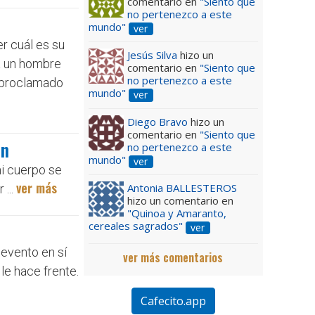
comentario en
"Siento que
no pertenezco a este
mundo"
ver
er cuál es su
Jesús Silva
hizo un
 a un hombre
comentario en
"Siento que
no pertenezco a este
a proclamado
mundo"
ver
Diego Bravo
hizo un
comentario en
"Siento que
ón
no pertenezco a este
mundo"
ver
mi cuerpo se
ver más
Antonia BALLESTEROS
 ...
hizo un comentario en
"Quinoa y Amaranto,
cereales sagrados"
ver
 evento en sí
ver más comentarios
le hace frente.
Cafecito.app