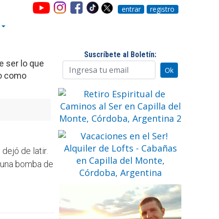
entrar
registro
Suscríbete al Boletín:
e ser lo que
so como
ejó de latir.
ló una bomba de