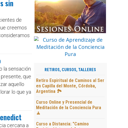
s sin
cientes de
 que creemos
 consideramos
o
ro la sensación
RETIROS, CURSOS, TALLERES
u presente, que
Retiro Espiritual de Caminos al Ser
nzar aquello
en Capilla del Monte, Córdoba,
Argentina 🏞️
lorar lo que ya
Curso Online y Presencial de
Meditación de la Conciencia Pura
🧘
Benedict
Curso a Distancia: "Camino
cia cercana a