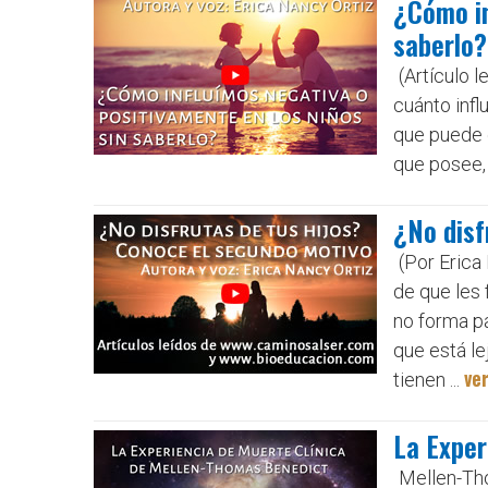
¿Cómo in
saberlo?
(Artículo 
cuánto inf
que puede 
que posee,
¿No disf
(Por Erica
de que les 
no forma pa
que está le
ve
tienen ...
La Exper
Mellen-Tho