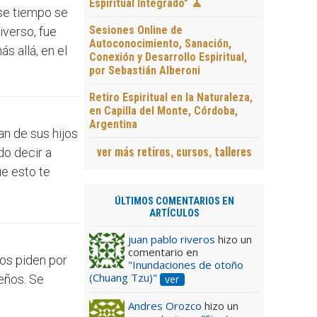
Espiritual Integrado" 🧘
ese tiempo se
Sesiones Online de
iverso, fue
Autoconocimiento, Sanación,
s allá, en el
Conexión y Desarrollo Espiritual,
por Sebastián Alberoni
Retiro Espiritual en la Naturaleza,
en Capilla del Monte, Córdoba,
Argentina
an de sus hijos
ver más retiros, cursos, talleres
do decir a
e esto te
ÚLTIMOS COMENTARIOS EN
ARTÍCULOS
juan pablo riveros
hizo un
comentario en
nos piden por
"Inundaciones de otoño
(Chuang Tzu)"
eños. Se
ver
Andres Orozco
hizo un