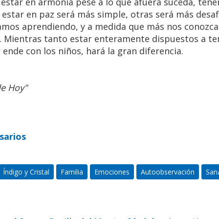
 estar en armonía pese a lo que afuera suceda, ten
 estar en paz será más simple, otras será más desaf
stamos aprendiendo, y a medida que más nos conozc
. Mientras tanto estar enteramente dispuestos a te
ende con los niños, hará la gran diferencia.
de Hoy"
sarios
ual de Caminos al Ser en Capilla del
te, Córdoba, Argentina
Índigo y Cristal
Familia
Emociones
Autoobservación
San
pasar unos días inolvidables
n un antes y un después en tu vida