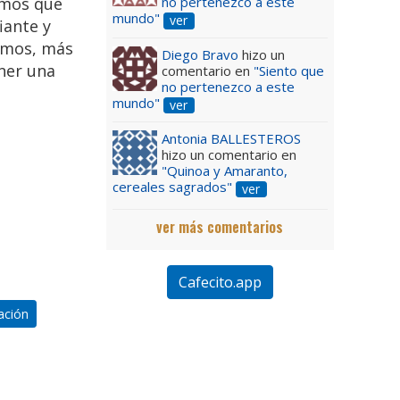
emos que
no pertenezco a este
mundo"
ver
iante y
amos, más
Diego Bravo
hizo un
ner una
comentario en
"Siento que
no pertenezco a este
mundo"
ver
Antonia BALLESTEROS
hizo un comentario en
"Quinoa y Amaranto,
cereales sagrados"
ver
ver más comentarios
Cafecito.app
ación