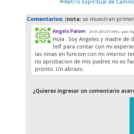
Previo
Comentarios:
(
nota:
se muestran primero
Angels Palom
29-05-2012 07:41hs - país: E
Hola . Soy Angeles y madre de 
telf para contar con mi experi
las ninas en funcion con mi interior 
no aprobacion de mis padres no es fac
pronto. Un abrazo.
¿Quieres ingresar un comentario acerc