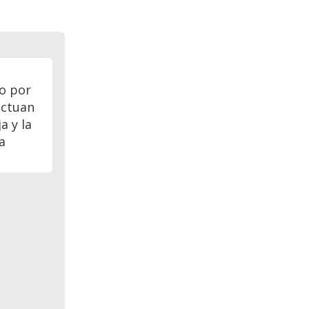
e
to por
actuan
a y la
a