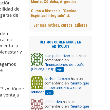
Monte, Córdoba, Argentina
ación,
bilidad de
Curso a Distancia: "Camino
rgarse de
Espiritual Integrado" 🧘
ver más retiros, cursos, talleres
eden
ra, etc.
ÚLTIMOS COMENTARIOS EN
mienta la
ARTÍCULOS
ienestar y
juan pablo riveros
hizo un
comentario en
hagamos
"Inundaciones de otoño
(Chuang Tzu)"
ver
de
Andres Orozco
hizo un
comentario en
"Siento que
no pertenezco a este
é? ¿A dónde
mundo"
ver
a ventaja
Jesús Silva
hizo un
comentario en
"Siento que