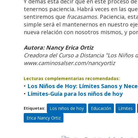
Y demás está decir que en este proceso de
tenernos paciencia. Habrá veces en las que
sentiremos que
fracasamos
. Paciencia, e
simple será el mantenernos en nuestro eje
nueva relación con nosotros mismos, y por 
Autora:
Nancy Erica Ortiz
Creadora del Curso a Distancia
"Los Niños 
www.caminosalser.com/nancyortiz
Lecturas complementarias recomendadas:
•
Los Niños de Hoy: Límites Sanos y Nece
•
Límites-Guía para los niños de hoy
Retiro Espirit
Mon
Los niños de hoy
Educación
Límites
Etiquetas:
Ven a 
Erica Nancy Ortiz
, que marcará