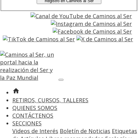
Registro en Caminos al Ser
entrar
registro
home
RETIROS, CURSOS, TALLERES
QUIENES SOMOS
CONTÁCTENOS
SECCIONES
Videos de Interés
Boletín de Noticias
Etiquetas