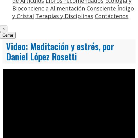
de Artículos
Libros recomendados
Ecología y
Bioconciencia
Alimentación Consciente
Índigo
y Cristal
Terapias y Disciplinas
Contáctenos
×
Cerrar
Video: Meditación y estrés, por
Daniel López Rosetti