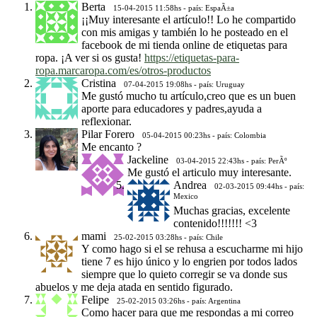
Berta
15-04-2015 11:58hs - país: EspaÃ±a
¡¡Muy interesante el artículo!! Lo he compartido
con mis amigas y también lo he posteado en el
facebook de mi tienda online de etiquetas para
ropa. ¡A ver si os gusta!
https://etiquetas-para-
ropa.marcaropa.com/es/otros-productos
Cristina
07-04-2015 19:08hs - país: Uruguay
Me gustó mucho tu artículo,creo que es un buen
aporte para educadores y padres,ayuda a
reflexionar.
Pilar Forero
05-04-2015 00:23hs - país: Colombia
Me encanto ?
Jackeline
03-04-2015 22:43hs - país: PerÃº
Me gustó el articulo muy interesante.
Andrea
02-03-2015 09:44hs - país:
Mexico
Muchas gracias, excelente
contenido!!!!!!! <3
mami
25-02-2015 03:28hs - país: Chile
Y como hago si el se rehusa a escucharme mi hijo
tiene 7 es hijo único y lo engrien por todos lados
siempre que lo quieto corregir se va donde sus
abuelos y me deja atada en sentido figurado.
Felipe
25-02-2015 03:26hs - país: Argentina
Como hacer para que me respondas a mi correo