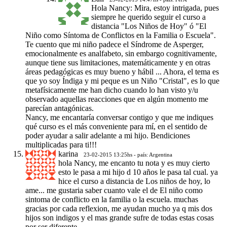
Hola Nancy: Mira, estoy intrigada, pues
siempre he querido seguir el curso a
distancia "Los Niños de Hoy" ó "El
Niño como Síntoma de Conflictos en la Familia o Escuela".
Te cuento que mi niño padece el Síndrome de Asperger,
emocionalmente es analfabeto, sin embargo cognitivamente,
aunque tiene sus limitaciones, matemáticamente y en otras
áreas pedagógicas es muy bueno y hábil ... Ahora, el tema es
que yo soy Índiga y mi peque es un Niño "Cristal", es lo que
metafísicamente me han dicho cuando lo han visto y/u
observado aquellas reacciones que en algún momento me
parecían antagónicas.
Nancy, me encantaría conversar contigo y que me indiques
qué curso es el más conveniente para mí, en el sentido de
poder ayudar a salir adelante a mi hijo. Bendiciones
multiplicadas para ti!!!
karina
23-02-2015 13:25hs - país: Argentina
hola Nancy, me encanto tu nota y es muy cierto
esto le pasa a mi hijo d 10 años le pasa tal cual. ya
hice el curso a distancia de Los niños de hoy, lo
ame... me gustaria saber cuanto vale el de El niño como
sintoma de conflicto en la familia o la escuela. muchas
gracias por cada reflexion, me ayudan mucho ya q mis dos
hijos son indigos y el mas grande sufre de todas estas cosas
por ser diferente.