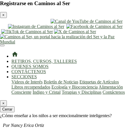
Registrarse en Caminos al Ser
×
entrar
registro
home
RETIROS, CURSOS, TALLERES
QUIENES SOMOS
CONTÁCTENOS
SECCIONES
Videos de Interés
Boletín de Noticias
Etiquetas de Artículos
Libros recomendados
Ecología y Bioconciencia
Alimentación
Consciente
Índigo y Cristal
Terapias y Disciplinas
Contáctenos
×
Cerrar
¿Cómo enseñar a los niños a ser emocionalmente inteligentes?
Por Nancy Erica Ortiz