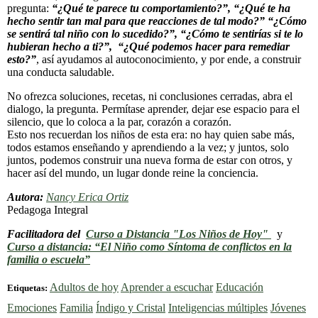
pregunta:
“¿Qué te parece tu comportamiento?”, “¿Qué te ha
hecho sentir tan mal para que reacciones de tal modo?” “¿Cómo
se sentirá tal niño con lo sucedido?”, “¿Cómo te sentirías si te lo
hubieran hecho a ti?”, “¿Qué podemos hacer para remediar
esto?”
, así ayudamos al autoconocimiento, y por ende, a construir
una conducta saludable.
No ofrezca soluciones, recetas, ni conclusiones cerradas, abra el
dialogo, la pregunta. Permítase aprender, dejar ese espacio para el
silencio, que lo coloca a la par, corazón a corazón.
Esto nos recuerdan los niños de esta era: no hay quien sabe más,
todos estamos enseñando y aprendiendo a la vez; y juntos, solo
juntos, podemos construir una nueva forma de estar con otros, y
hacer así del mundo, un lugar donde reine la conciencia.
Autora:
Nancy Erica Ortiz
Pedagoga Integral
Facilitadora del
Curso a Distancia "Los Niños de Hoy"
y
Curso a distancia: “El Niño como Síntoma de conflictos en la
familia o escuela”
Adultos de hoy
Aprender a escuchar
Educación
Etiquetas:
Emociones
Familia
Índigo y Cristal
Inteligencias múltiples
Jóvenes