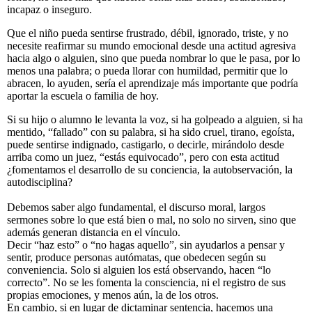
incapaz o inseguro.
Que el niño pueda sentirse frustrado, débil, ignorado, triste, y no
necesite reafirmar su mundo emocional desde una actitud agresiva
hacia algo o alguien, sino que pueda nombrar lo que le pasa, por lo
menos una palabra; o pueda llorar con humildad, permitir que lo
abracen, lo ayuden, sería el aprendizaje más importante que podría
aportar la escuela o familia de hoy.
Si su hijo o alumno le levanta la voz, si ha golpeado a alguien, si ha
mentido, “fallado” con su palabra, si ha sido cruel, tirano, egoísta,
puede sentirse indignado, castigarlo, o decirle, mirándolo desde
arriba como un juez, “estás equivocado”, pero con esta actitud
¿fomentamos el desarrollo de su conciencia, la autobservación, la
autodisciplina?
Debemos saber algo fundamental, el discurso moral, largos
sermones sobre lo que está bien o mal, no solo no sirven, sino que
además generan distancia en el vínculo.
Decir “haz esto” o “no hagas aquello”, sin ayudarlos a pensar y
sentir, produce personas autómatas, que obedecen según su
conveniencia. Solo si alguien los está observando, hacen “lo
correcto”. No se les fomenta la consciencia, ni el registro de sus
propias emociones, y menos aún, la de los otros.
En cambio, si en lugar de dictaminar sentencia, hacemos una