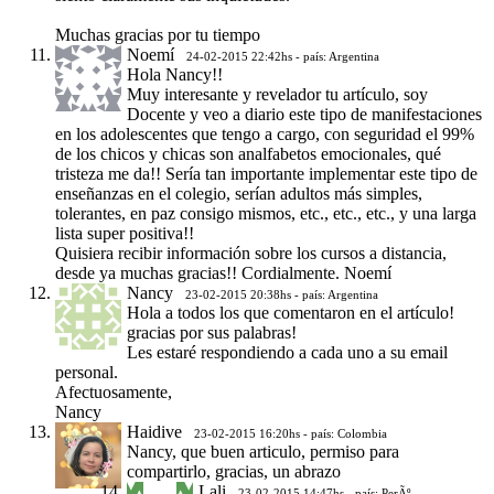
Muchas gracias por tu tiempo
Noemí
24-02-2015 22:42hs - país: Argentina
Hola Nancy!!
Muy interesante y revelador tu artículo, soy
Docente y veo a diario este tipo de manifestaciones
en los adolescentes que tengo a cargo, con seguridad el 99%
de los chicos y chicas son analfabetos emocionales, qué
tristeza me da!! Sería tan importante implementar este tipo de
enseñanzas en el colegio, serían adultos más simples,
tolerantes, en paz consigo mismos, etc., etc., etc., y una larga
lista super positiva!!
Quisiera recibir información sobre los cursos a distancia,
desde ya muchas gracias!! Cordialmente. Noemí
Nancy
23-02-2015 20:38hs - país: Argentina
Hola a todos los que comentaron en el artículo!
gracias por sus palabras!
Les estaré respondiendo a cada uno a su email
personal.
Afectuosamente,
Nancy
Haidive
23-02-2015 16:20hs - país: Colombia
Nancy, que buen articulo, permiso para
compartirlo, gracias, un abrazo
Lali
23-02-2015 14:47hs - país: PerÃº