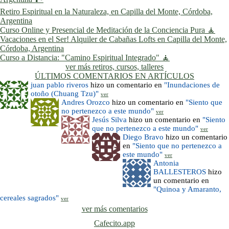
Retiro Espiritual en la Naturaleza, en Capilla del Monte, Córdoba,
Argentina
Curso Online y Presencial de Meditación de la Conciencia Pura 🧘
Vacaciones en el Ser! Alquiler de Cabañas Lofts en Capilla del Monte,
Córdoba, Argentina
Curso a Distancia: "Camino Espiritual Integrado" 🧘
ver más retiros, cursos, talleres
ÚLTIMOS COMENTARIOS EN ARTÍCULOS
juan pablo riveros
hizo un comentario en
"Inundaciones de
otoño (Chuang Tzu)"
ver
Andres Orozco
hizo un comentario en
"Siento que
no pertenezco a este mundo"
ver
Jesús Silva
hizo un comentario en
"Siento
que no pertenezco a este mundo"
ver
Diego Bravo
hizo un comentario
en
"Siento que no pertenezco a
este mundo"
ver
Antonia
BALLESTEROS
hizo
un comentario en
"Quinoa y Amaranto,
cereales sagrados"
ver
ver más comentarios
Cafecito.app