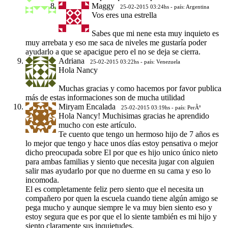
Maggy
25-02-2015 03:24hs - país: Argentina
Vos eres una estrella
Sabes que mi nene esta muy inquieto es
muy arrebata y eso me saca de niveles me gustaría poder
ayudarlo a que se apacigue pero el no se deja se cierra.
Adriana
25-02-2015 03:22hs - país: Venezuela
Hola Nancy
Muchas gracias y como hacemos por favor publica
más de estas informaciones son de mucha utilidad
Miryam Encalada
25-02-2015 03:19hs - país: PerÃº
Hola Nancy! Muchisimas gracias he aprendido
mucho con este artículo.
Te cuento que tengo un hermoso hijo de 7 años es
lo mejor que tengo y hace unos días estoy pensativa o mejor
dicho preocupada sobre El por que es hijo unico único nieto
para ambas familias y siento que necesita jugar con alguien
salir mas ayudarlo por que no duerme en su cama y eso lo
incomoda.
El es completamente feliz pero siento que el necesita un
compañero por quen la escuela cuando tiene algún amigo se
pega mucho y aunque siempre le va muy bien siento eso y
estoy segura que es por que el lo siente también es mi hijo y
siento claramente sus inquietudes.