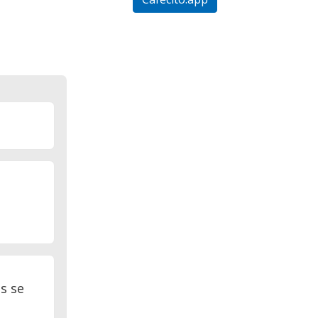
e
s se