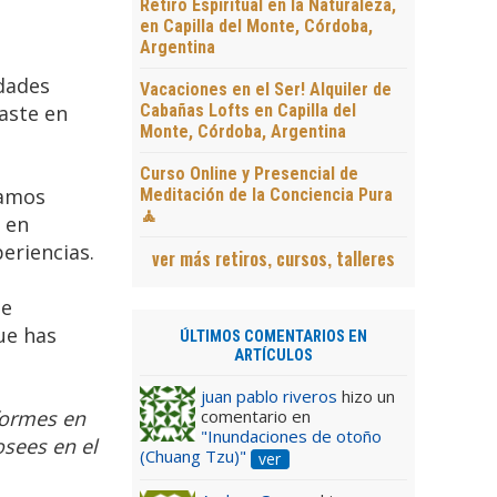
Retiro Espiritual en la Naturaleza,
en Capilla del Monte, Córdoba,
Argentina
idades
Vacaciones en el Ser! Alquiler de
Cabañas Lofts en Capilla del
aste en
Monte, Córdoba, Argentina
Curso Online y Presencial de
tamos
Meditación de la Conciencia Pura
🧘
 en
eriencias.
ver más retiros, cursos, talleres
ue
que has
ÚLTIMOS COMENTARIOS EN
ARTÍCULOS
juan pablo riveros
hizo un
comentario en
sformes en
"Inundaciones de otoño
sees en el
(Chuang Tzu)"
ver