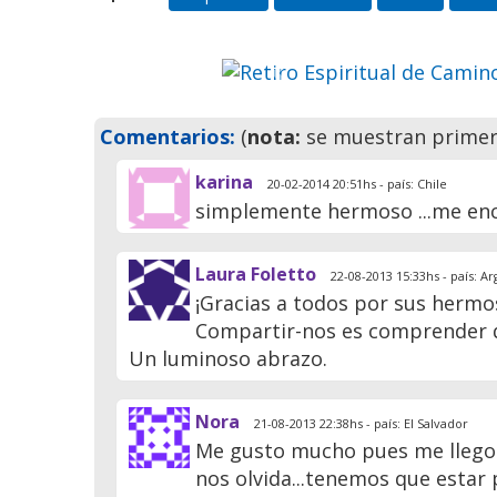
, que marcará
Previo
Comentarios:
(
nota:
se muestran primero
karina
20-02-2014 20:51hs - país: Chile
simplemente hermoso ...me enc
Laura Foletto
22-08-2013 15:33hs - país: A
¡Gracias a todos por sus herm
Compartir-nos es comprender
Un luminoso abrazo.
Nora
21-08-2013 22:38hs - país: El Salvador
Me gusto mucho pues me llego 
nos olvida...tenemos que estar