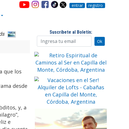
entrar
registro
Suscríbete al Boletín:
ds
a que los
 rama desde
ditos, y, a
ilagro”,
liz e