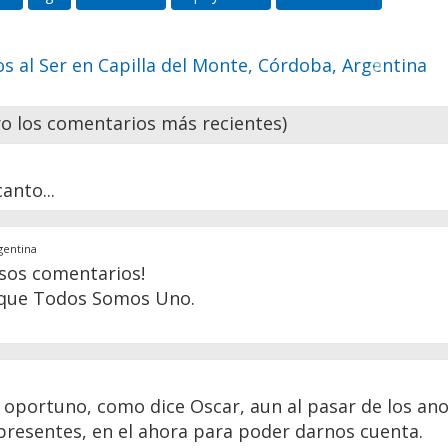
n un antes y un después en tu vida
Siguient
 los comentarios más recientes)
anto...
rgentina
osos comentarios!
 que Todos Somos Uno.
oportuno, como dice Oscar, aun al pasar de los ano
 presentes, en el ahora para poder darnos cuenta.