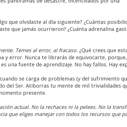
les panoramas de desastre, incentivados por una
go que olvidaste al día siguiente? ¿Cuántas posibil
aste que jamás ocurrieron? ¿Cuánta adrenalina gast
nte. Temes al error, al fracaso.
¿Qué crees que es
 y error. Nunca te librarás de equivocarte, porque,
s una fuente de aprendizaje. No hay fallos. Hay exp
 cuando se carga de problemas (y del sufrimiento q
do del Ser. Atiborras tu mente de mil trivialidades 
l momento presente.
uación actual. No la rechaces ni la pelees. No la tran
ia que eliges manejar con todos los recursos que po