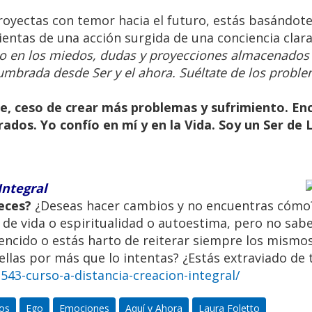
proyectas con temor hacia el futuro, estás basándote
ientas de una acción surgida de una conciencia clar
o en los miedos, dudas y proyecciones almacenados 
umbrada desde Ser y el ahora. Suéltate de los proble
se, ceso de crear más problemas y sufrimiento. En
ados. Yo confío en mí y en la Vida. Soy un Ser de 
Integral
eces?
¿Deseas hacer cambios y no encuentras cómo?
 de vida o espiritualidad o autoestima, pero no sa
 vencido o estás harto de reiterar siempre los mismo
ual de Caminos al Ser en Capilla del
llas por más que lo intentas? ¿Estás extraviado de t
te, Córdoba, Argentina
43-curso-a-distancia-creacion-integral/
pasar unos días inolvidables
os
Ego
Emociones
Aquí y Ahora
Laura Foletto