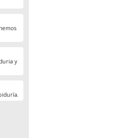
tenemos
duria y
biduría.