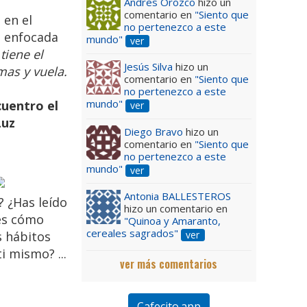
Andres Orozco
hizo un
comentario en
"Siento que
 en el
no pertenezco a este
a enfocada
mundo"
ver
tiene el
Jesús Silva
hizo un
mas y vuela.
comentario en
"Siento que
no pertenezco a este
mundo"
cuentro el
ver
Luz
Diego Bravo
hizo un
comentario en
"Siento que
no pertenezco a este
mundo"
ver
Antonia BALLESTEROS
 ¿Has leído
hizo un comentario en
bes cómo
"Quinoa y Amaranto,
cereales sagrados"
ver
s hábitos
i mismo? ...
ver más comentarios
Cafecito.app