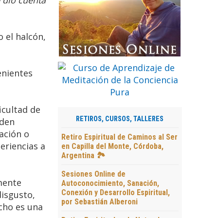
e dio cuenta
 el halcón,
enientes
icultad de
RETIROS, CURSOS, TALLERES
eden
ación o
Retiro Espiritual de Caminos al Ser
eriencias a
en Capilla del Monte, Córdoba,
Argentina 🏞️
Sesiones Online de
mente
Autoconocimiento, Sanación,
Conexión y Desarrollo Espiritual,
disgusto,
por Sebastián Alberoni
echo es una