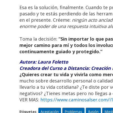
Esa es la solución, finalmente. Cuando te 
pasado y te estás perdiendo de las herram
en el presente. Créeme:
ningún acto anclad
enorme poder de una respuesta intuitiva al
Toma la decisión:
“Sin importar lo que pa
mejor camino para mí y todos los involucr
continuamente guiado y protegido.”
Autora: Laura Foletto
Creadora del Curso a Distancia: Creación 
¿Quieres crear tu vida y vivirla como mer
mucho sobre desarrollo personal o calidad
llevarlo a tu vida cotidiana? ¿Te diste por
Retiro Espirit
negativos? ¿Tienes metas pero no llegas a e
Mon
VER MAS:
https://www.caminosalser.com/i15
Ven a 
Aceptación
Problemas
Ilusión
Mied
Etiquetas: