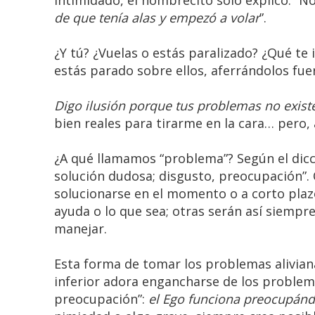
intimidado, el hombrecito sólo explicó: “No 
de que tenía alas y empezó a volar
”.
¿Y tú? ¿Vuelas o estás paralizado? ¿Qué te
estás parado sobre ellos, aferrándolos fue
Digo ilusión porque tus problemas no exist
bien reales para tirarme en la cara… pero,
¿A qué llamamos “problema”? Según el diccio
solución dudosa; disgusto, preocupación”.
solucionarse en el momento o a corto plaz
ayuda o lo que sea; otras serán así siempre
manejar.
Esta forma de tomar los problemas alivi
inferior adora engancharse de los problemas
preocupación”:
el Ego funciona preocupánd