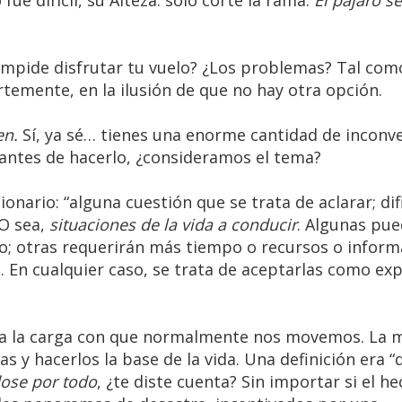
fue difícil, su Alteza: solo corté la rama.
El pájaro s
 impide disfrutar tu vuelo? ¿Los problemas? Tal como
rtemente, en la ilusión de que no hay otra opción.
en.
Sí, ya sé… tienes una enorme cantidad de inconv
 antes de hacerlo, ¿consideramos el tema?
nario: “alguna cuestión que se trata de aclarar; dif
 O sea,
situaciones de la vida a conducir
. Algunas pu
o; otras requerirán más tiempo o recursos o inform
. En cualquier caso, se trata de aceptarlas como exp
ana la carga con que normalmente nos movemos. La 
 y hacerlos la base de la vida. Una definición era “
ose por todo
, ¿te diste cuenta? Sin importar si el h