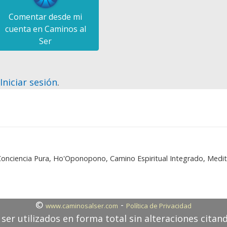
Comentar desde mi
cuenta en Caminos al
Ser
?
Iniciar sesión
.
a Conciencia Pura, Ho'Oponopono, Camino Espiritual Integrado, Medi
©
-
www.caminosalser.com
Política de Privacidad
ser utilizados en forma total sin alteraciones citan