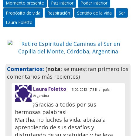
Momento presente
Paz interior
Poder interior
Ser en Capilla del Monte,
Propósito de vida
Respiración
Sentido de la vida
Ser
Córdoba, Argentina
Laura Foletto
Ven a pasar unos días
inolvidables
Previo
Siguie
Comentarios:
(
nota:
se muestran primero los
comentarios más recientes)
Laura Foletto
13-02-2013 17:31hs - país:
Argentina
¡Gracias a todos por sus
hermosas palabras!
Martha, no luches la vida, abrázala
aprendiendo de sus desafíos y
disfrutando de su gratuidad y belleza.