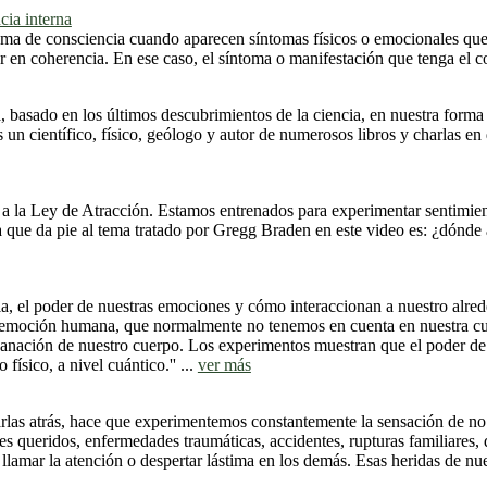
ia interna
 de consciencia cuando aparecen síntomas físicos o emocionales que ma
en coherencia. En ese caso, el síntoma o manifestación que tenga el con
asado en los últimos descubrimientos de la ciencia, en nuestra forma 
un científico, físico, geólogo y autor de numerosos libros y charlas e
 a la Ley de Atracción. Estamos entrenados para experimentar sentimie
a que da pie al tema tratado por Gregg Braden en este video es: ¿dónde
la, el poder de nuestras emociones y cómo interaccionan a nuestro alre
 emoción humana, que normalmente no tenemos en cuenta en nuestra cultu
 sanación de nuestro cuerpo. Los experimentos muestran que el poder de 
ísico, a nivel cuántico.'' ...
ver más
ejarlas atrás, hace que experimentemos constantemente la sensación de 
es queridos, enfermedades traumáticas, accidentes, rupturas familiares, 
lamar la atención o despertar lástima en los demás. Esas heridas de nu