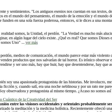
te y sentimientos. ''Los antiguos esenios nos cuentan en sus textos, d
s en el mundo del pensamiento, el mundo de la emoción y el mundo del s
e funden en una sola fuerza poderosa, entonces, si le dices a una monta
 realidad somos, la Unidad, el perdón. "La Verdad es mucho más alucina
inar, en algún lugar del cielo existe. ¿Qué es real? Que somos Dioses
s somos Uno" ...
ver más
, perdón, medios de comunicación, el mundo parece estar más violento q
enden productos que nos salvarían de tal horror. Es irónico observar e
 rendirse y ser uno más, hay que huir, hay que desentenderse, hay que a
bién soy una apasionada protagonista de las historias. Me involucro, m
cia ficción y, cuando salí, era una noche neblinosa y por un rato me par
oy observadora y protagonista al mismo tiempo. ¿Acaso no somos así en
o Cuántico de la Creatividad del Ser
 unión entre las visiones occidentales y orientales probablemente
larizado la meditación y la medicina holística. Recientemente ofreció un