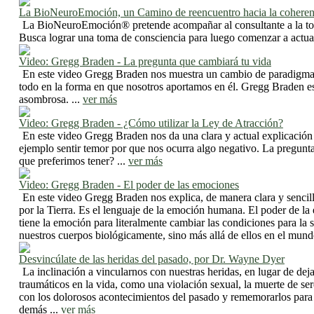
La BioNeuroEmoción, un Camino de reencuentro hacia la coherenc
La BioNeuroEmoción® pretende acompañar al consultante a la toma
Busca lograr una toma de consciencia para luego comenzar a actuar 
Video: Gregg Braden - La pregunta que cambiará tu vida
En este video Gregg Braden nos muestra un cambio de paradigma, b
todo en la forma en que nosotros aportamos en él. Gregg Braden es 
asombrosa. ...
ver más
Video: Gregg Braden - ¿Cómo utilizar la Ley de Atracción?
En este video Gregg Braden nos da una clara y actual explicación
ejemplo sentir temor por que nos ocurra algo negativo. La pregunt
que preferimos tener? ...
ver más
Video: Gregg Braden - El poder de las emociones
En este video Gregg Braden nos explica, de manera clara y sencil
por la Tierra. Es el lenguaje de la emoción humana. El poder de la
tiene la emoción para literalmente cambiar las condiciones para la
nuestros cuerpos biológicamente, sino más allá de ellos en el mundo f
Desvincúlate de las heridas del pasado, por Dr. Wayne Dyer
La inclinación a vincularnos con nuestras heridas, en lugar de d
traumáticos en la vida, como una violación sexual, la muerte de ser
con los dolorosos acontecimientos del pasado y rememorarlos para l
demás ...
ver más