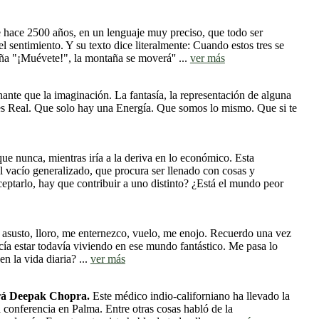
e hace 2500 años, en un lenguaje muy preciso, que todo ser
entimiento. Y su texto dice literalmente: Cuando estos tres se
ña "¡Muévete!", la montaña se moverá'' ...
ver más
nte que la imaginación. La fantasía, la representación de alguna
 es Real. Que solo hay una Energía. Que somos lo mismo. Que si te
ue nunca, mientras iría a la deriva en lo económico. Esta
l vacío generalizado, que procura ser llenado con cosas y
ceptarlo, hay que contribuir a uno distinto? ¿Está el mundo peor
e asusto, lloro, me enternezco, vuelo, me enojo. Recuerdo una vez
ecía estar todavía viviendo en ese mundo fantástico. Me pasa lo
 la vida diaria? ...
ver más
 será Deepak Chopra.
Este médico indio-californiano ha llevado la
a conferencia en Palma. Entre otras cosas habló de la