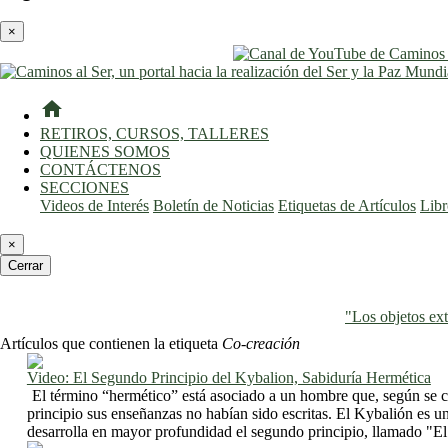
×
home
RETIROS, CURSOS, TALLERES
QUIENES SOMOS
CONTÁCTENOS
SECCIONES
Videos de Interés
Boletín de Noticias
Etiquetas de Artículos
Lib
×
Cerrar
"Los objetos ext
Artículos que contienen la etiqueta
Co-creación
Video: El Segundo Principio del Kybalion, Sabiduría Hermética
El término “hermético” está asociado a un hombre que, según se c
principio sus enseñanzas no habían sido escritas. El Kybalión es 
desarrolla en mayor profundidad el segundo principio, llamado "El