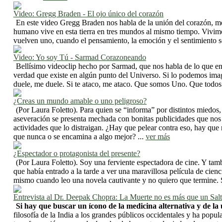
Video: Gregg Braden - El ojo único del corazón
En este video Gregg Braden nos habla de la unión del corazón, men
humano vive en esta tierra en tres mundos al mismo tiempo. Vivimo
vuelven uno, cuando el pensamiento, la emoción y el sentimiento s
Video: Yo soy Tú - Sarmad Corazoneando
Bellísimo videoclip hecho por Sarmad, que nos habla de lo que en
verdad que existe en algún punto del Universo. Si lo podemos imag
duele, me duele. Si te ataco, me ataco. Que somos Uno. Que todo
¿Creas un mundo amable o uno peligroso?
(Por Laura Foletto). Para quien se “informa” por distintos miedos
aseveración se presenta mechada con bonitas publicidades que nos v
actividades que lo distraigan. ¿Hay que pelear contra eso, hay que
que nunca o se encamina a algo mejor? ...
ver más
¿Espectador o protagonista del presente?
(Por Laura Foletto). Soy una ferviente espectadora de cine. Y tam
que había entrado a la tarde a ver una maravillosa película de cien
mismo cuando leo una novela cautivante y no quiero que termine. S
Entrevista al Dr. Deepak Chopra: La Muerte no es más que un Salt
Si hay que buscar un ícono de la medicina alternativa y de la
filosofía de la India a los grandes públicos occidentales y ha popu