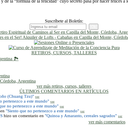
y de la “fórmula de la felicidad” cuyo secreto pasa por hacer felices a l
Suscríbete al Boletín:
RETIROS, CURSOS, TALLERES
gentina 🏞️
entina
, Córdoba, Argentina
ver más retiros, cursos, talleres
ÚLTIMOS COMENTARIOS EN ARTÍCULOS
toño (Chuang Tzu)"
ver
no pertenezco a este mundo"
ver
 que no pertenezco a este mundo"
ver
 en
"Siento que no pertenezco a este mundo"
ver
OS
hizo un comentario en
"Quinoa y Amaranto, cereales sagrados"
ver
ver más comentarios