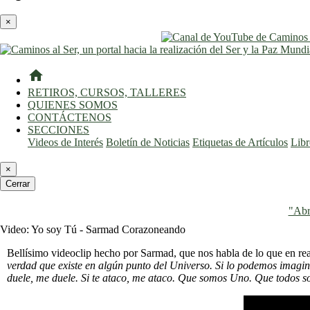
×
home
RETIROS, CURSOS, TALLERES
QUIENES SOMOS
CONTÁCTENOS
SECCIONES
Videos de Interés
Boletín de Noticias
Etiquetas de Artículos
Lib
×
Cerrar
"Abr
Video: Yo soy Tú - Sarmad Corazoneando
Bellísimo videoclip hecho por Sarmad, que nos habla de lo que en re
verdad que existe en algún punto del Universo. Si lo podemos imagin
duele, me duele. Si te ataco, me ataco. Que somos Uno. Que todos