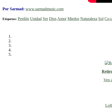
Por Sarmad:
www.sarmadmusic.com
Perdón
Unidad
Ser
Dios
Amor
Miedos
Naturaleza
Sol
Co-c
Etiquetas:
Retir
Ven a
Loft