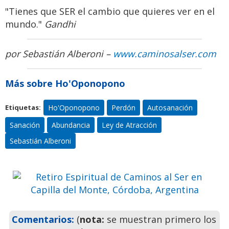
"Tienes que SER el cambio que quieres ver en el
mundo."
Gandhi
por Sebastián Alberoni –
www.caminosalser.com
Más sobre Ho'Oponopono
Retiro Espiritual de Caminos al
Ho'Oponopono
Perdón
Autosanación
Etiquetas:
Ser en Capilla del Monte,
Sanación
Abundancia
Ley de Atracción
Córdoba, Argentina
Sebastián Alberoni
Ven a pasar unos días
inolvidables
Previo
Siguie
Comentarios:
(
nota:
se muestran primero los