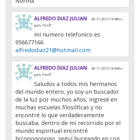
Norma
ALFREDO DIAZ JULIAN
28-11-2015 16:48hs -
país: PerÃº
mi numero telefonico es
956677166
alfredodiaz21@hotmail.com
ALFREDO DIAZ JULIAN
28-11-2015 16:46hs -
país: PerÃº
Saludos a todos mis hermanos
del mundo entero, yo soy un buscador
de la luz por muchos años, ingresé en
muchas escuelas filosóficas y no
encontré lo que verdaderamente
buscaba, dentro de mi recorrido por el
mundo espiritual encontré
ho'oponopono, seguí hurgando en con