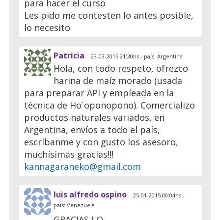
para hacer el curso
Les pido me contesten lo antes posible,
lo necesito
Patricia
23-03-2015 21:30hs - país: Argentina
Hola, con todo respeto, ofrezco
harina de maíz morado (usada
para preparar API y empleada en la
técnica de Ho´oponopono). Comercializo
productos naturales variados, en
Argentina, envíos a todo el país,
escríbanme y con gusto los asesoro,
muchísimas gracias!!!
kannagaraneko@gmail.com
luis alfredo ospino
25-01-2015 00:04hs -
país: Venezuela
GRACIAS,LO