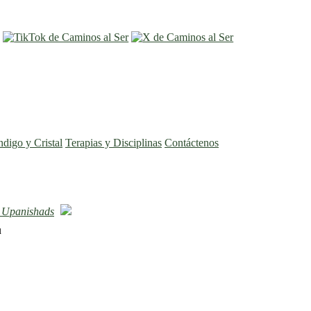
entrar
registro
ndigo y Cristal
Terapias y Disciplinas
Contáctenos
 Upanishads
u