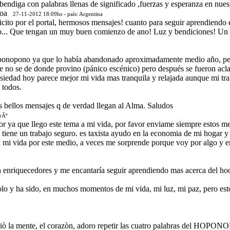
e bendiga con palabras llenas de significado ,fuerzas y esperanza en nuest
oa
27-11-2012 18:09hs - país: Argentina
icito por el portal, hermosos mensajes! cuanto para seguir aprendiendo
o... Que tengan un muy buen comienzo de ano! Luz y bendiciones! Un 
oponopono ya que lo había abandonado aproximadamente medio año, pero
e no se de donde provino (pánico escénico) pero después se fueron acla
siedad hoy parece mejor mi vida mas tranquila y relajada aunque mi tra
 todos.
s bellos mensajes q de verdad llegan al Alma. Saludos
rÃº
vor ya que llego este tema a mi vida, por favor enviame siempre estos 
 tiene un trabajo seguro. es taxista ayudo en la economia de mi hogar y
 a mi vida por este medio, a veces me sorprende porque voy por algo y 
tan enriquecedores y me encantaría seguir aprendiendo mas acerca del h
dolo y ha sido, en muchos momentos de mi vida, mi luz, mi paz, pero es
abriò la mente, el corazòn, adoro repetir las cuatro palabras del HOPO