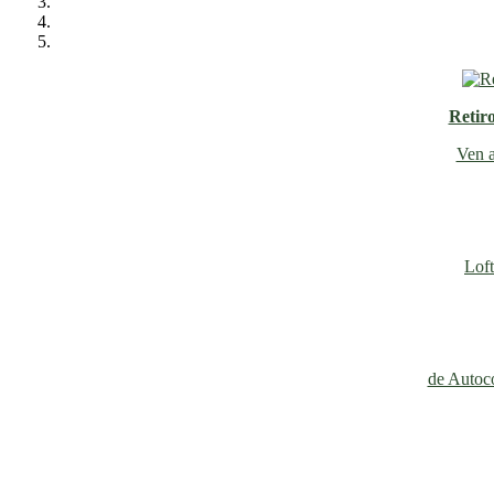
Retir
Ven a
Loft
de Autoco