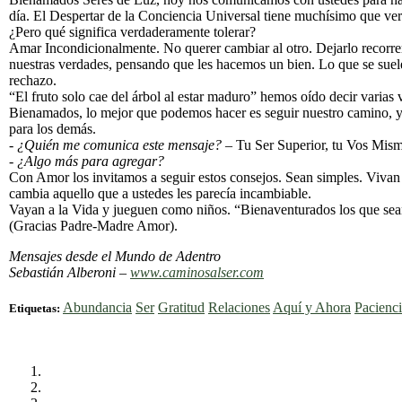
día. El Despertar de la Conciencia Universal tiene muchísimo que ver
¿Pero qué significa verdaderamente tolerar?
Amar Incondicionalmente. No querer cambiar al otro. Dejarlo recorrer
nuestras verdades, pensando que les hacemos un bien. Lo que se suele d
rechazo.
“El fruto solo cae del árbol al estar maduro” hemos oído decir varias
Bienamados, lo mejor que podemos hacer es seguir nuestro camino, y
para los demás.
- ¿Quién me comunica este mensaje?
– Tu Ser Superior, tu Vos Mism
- ¿Algo más para agregar?
Con Amor los invitamos a seguir estos consejos. Sean simples. Vivan 
cambia aquello que a ustedes les parecía incambiable.
Vayan a la Vida y jueguen como niños. “Bienaventurados los que sean
(Gracias Padre-Madre Amor).
Mensajes desde el Mundo de Adentro
Sebastián Alberoni –
www.caminosalser.com
Abundancia
Ser
Gratitud
Relaciones
Aquí y Ahora
Pacienc
Etiquetas: