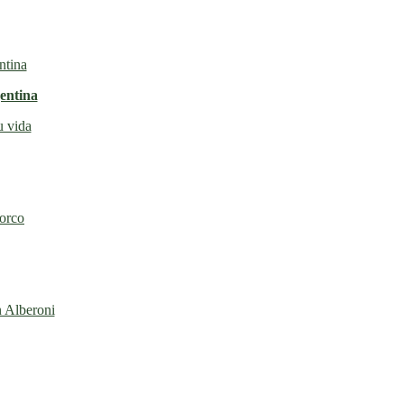
entina
u vida
torco
n Alberoni