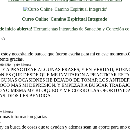
Curso Online 'Camino Espiritual Integrado'
e inicio abierta!
Herramientas Integradas de Sanación y Conexión con
Previo
Siguiente
es)
 estoy necesitando,parece que fueron escrita para mi en este momento.G
ente gracias.
00:42hs - país: Mexico
CE A PRACTIZAR ALGUNAS FRASES, Y EN VERDAD, BUE
ON ES QUE DESDE QUE ME INVITARON A PRACTICAR EST
ALGUNAS OCASIONES HE DEJADO DE TOMAR LOS ANTIDEPR
CO MAS MI DEPRESION, Y EMPEZAR A BUSCAR TRABAJO, 
 YO MISMA ME BLOQUEO Y ME CIERRO LAS OPORTUNIDA
. DIOS LES BENDIGA.
s: Mexico
ir mas informacion gracias
e
toy en busca de cosas que te ayuden y ademas sean un aporte para uno