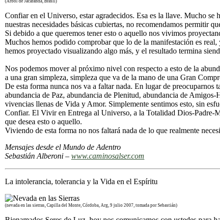
(Árbol de Jacarandá, Brasil)
Confiar en el Universo, estar agradecidos. Esa es la llave. Mucho se 
nuestras necesidades básicas cubiertas, no recomendamos permitir que
Si debido a que queremos tener esto o aquello nos vivimos proyectan
Muchos hemos podido comprobar que lo de la manifestación es real, 
hemos proyectado visualizando algo más, y el resultado termina siend
Nos podemos mover al próximo nivel con respecto a esto de la abundan
a una gran simpleza, simpleza que va de la mano de una Gran Co
De esta forma nunca nos va a faltar nada. En lugar de preocuparnos 
abundancia de Paz, abundancia de Plenitud, abundancia de Amigos-He
vivencias llenas de Vida y Amor. Simplemente sentimos esto, sin esfue
Confiar. El Vivir en Entrega al Universo, a la Totalidad Dios-Padre
que desea esto o aquello.
Viviendo de esta forma no nos faltará nada de lo que realmente neces
Mensajes desde el Mundo de Adentro
Sebastián Alberoni –
www.caminosalser.com
La intolerancia, tolerancia y la Vida en el Espíritu
(nevada en las sierras, Capilla del Monte, Córdoba, Arg, 9 julio 2007, tomada por Sebastián)
Bienamados Seres de Luz, hoy nos comunicamos con ustedes para habl