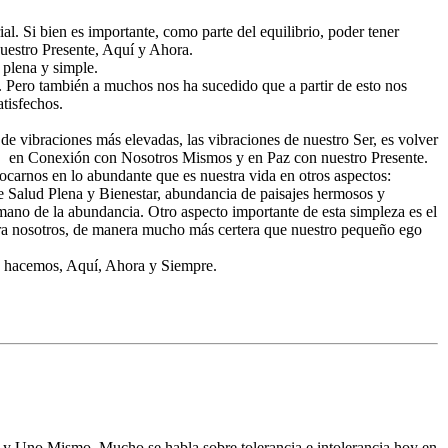
l. Si bien es importante, como parte del equilibrio, poder tener
nuestro Presente, Aquí y Ahora.
 plena y simple.
 Pero también a muchos nos ha sucedido que a partir de esto nos
tisfechos.
e vibraciones más elevadas, las vibraciones de nuestro Ser, es volver
en Conexión con Nosotros Mismos y en Paz con nuestro Presente.
carnos en lo abundante que es nuestra vida en otros aspectos:
 Salud Plena y Bienestar, abundancia de paisajes hermosos y
 mano de la abundancia. Otro aspecto importante de esta simpleza es el
para nosotros, de manera mucho más certera que nuestro pequeño ego
ue hacemos, Aquí, Ahora y Siempre.
 y Uno Mismo. Mucho se habla sobre tolerancia e intolerancia hoy en