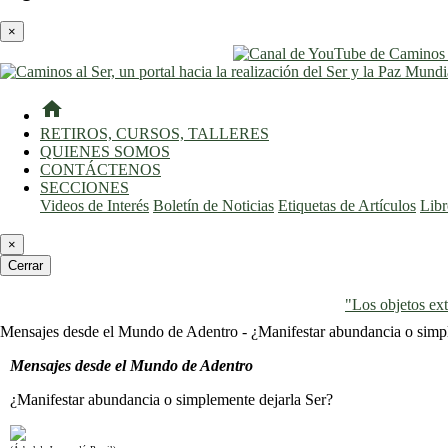
×
home
RETIROS, CURSOS, TALLERES
QUIENES SOMOS
CONTÁCTENOS
SECCIONES
Videos de Interés
Boletín de Noticias
Etiquetas de Artículos
Lib
×
Cerrar
"Los objetos ext
Mensajes desde el Mundo de Adentro - ¿Manifestar abundancia o simpleme
Mensajes desde el Mundo de Adentro
¿Manifestar abundancia o simplemente dejarla Ser?