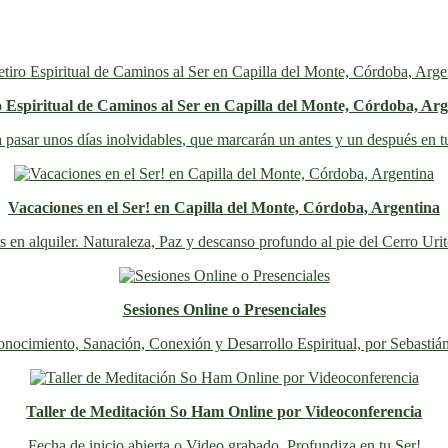
o Espiritual de Caminos al Ser en Capilla del Monte, Córdoba, Arg
 pasar unos días inolvidables
, que marcarán un antes y un después en t
Vacaciones en el Ser! en Capilla del Monte, Córdoba, Argentina
s en alquiler. Naturaleza, Paz y descanso profundo al pie del Cerro Uri
Sesiones Online o Presenciales
nocimiento, Sanación, Conexión y Desarrollo Espiritual, por Sebastiá
Taller de Meditación So Ham Online por Videoconferencia
Fecha de inicio abierta o Video grabado. Profundiza en tu Ser!