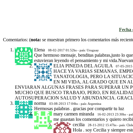
Fecha d
Comentarios:
(
nota:
se muestran primero los comentarios más recient
Elena
08-02-2017 01:52hs - país: Uruguay
Que hermoso mensaje, benditas palabras,justo lo que
estuvieran leyendo el pensamiento y mi vida.Nuevam
ELIA PINEDA DEL AGUILA
07-05-2015 
HACE YA VARIAS SEMANAS, EMPE
TANATOLOGIA, PERO LA SITUACI
EN MI VIDA, AL GRADO QUE EN 
ENVIARAN ALGUNAS FRASES PARA SUPERAR UN PO
MUCHO QUE BUSCO TRABAJO, PERO, EN REALIDAD
AUTOSUPERACION SALUD Y ABUNDANCIA. GRACIAS
norma
03-08-2013 17:04hs - país: Argentina
Hermosas palabras . gracias por compartir tu luz
mary carmen miranda
16-02-2013 23:30hs - paí
me guastan los comentarios y quiero recib
cecilia
28-11-2012 15:47hs - país: Chil
Hola . soy Cecilia y siempre es