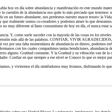
habla hoy en día sobre abundancia y manifestación en este mundo materia
 la cuestión de la abundancia nos quite lo más preciado que tenemos: 
do en un futuro abundante, nos perdemos nuestro mayor tesoro: la Vida
y que realmente somos co-creadores y podemos atraer lo que deseamos.
o no muy diferente al llano consumismo de hoy en día, el nunca estar sa
cia. Y, como suele suceder con la mayoría de las cosas en los niveles d
mprensión más allá de las palabras. CONFIAR, VIVIR AGRADECIDOS, 
tal vez por una falta momentánea de abundancia en dinero, podemos enfo
rmanos con los cuales compartimos tantas bendiciones, abundancia de
rzo alguno. Gratitud constante. Y la Gratitud y su vibración van de la
-Madre. Confiar en que siempre a ese nivel se Conoce lo que es mejor 
itamos, y viviremos el día sintiéndonos muy livianos, disfrutando lo q
arles sobre una Verdad Mayor. La tolerancia, intolerancia, los demás,