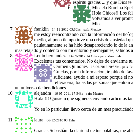
espíritu gracias ... y que Dios t
Micaela Romina Epel
Hola Chicos!! Los fel
volvamos a ver pront
Mica
franklin
14-11-2012 03:06hs - país: Mexico
me estoy reencontrando con la información del ho´
medio, al poco tiempo tuve una crisis de ansiedad qu
paulatinamente se ha hido desapareciendo lo de la an
mas relajado y contento con mi entorno y semejantes, saludos a
Lenin hernandez
04-09-2012 14:19hs - país: Venezuela
Excelentes tus comentarios. No dejes de enviarme tu
Carmen Quiñones
06-06-2012 20:53hs - país: Pe
Gracias, por la informacion, te pido de fa
suficiente, ayudo a mi esposo porque el no
reflexioara, todas las personas que entran
un universo de bendiciones.
alejandra
16-05-2011 17:54hs - país: Mexico
Hola !!! Quisiera que siguieras enviando articulos 
Yo en lo particular, llevo cerca de un mes practicán
laura
06-12-2010 03:15hs
Gracias Sebastiàn: la claridad de tus palabras, me 