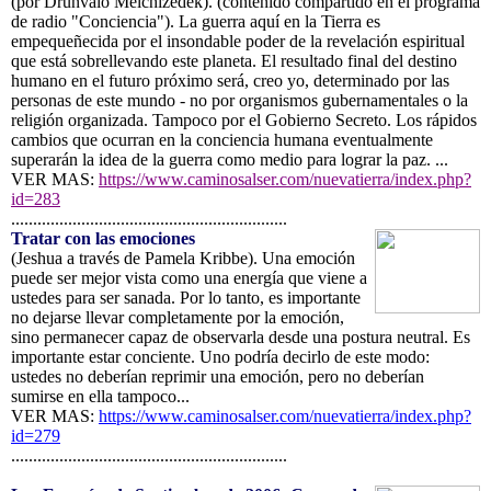
(por Drúnvalo Melchizedek). (contenido compartido en el programa
de radio "Conciencia"). La guerra aquí en la Tierra es
empequeñecida por el insondable poder de la revelación espiritual
que está sobrellevando este planeta. El resultado final del destino
humano en el futuro próximo será, creo yo, determinado por las
personas de este mundo - no por organismos gubernamentales o la
religión organizada. Tampoco por el Gobierno Secreto. Los rápidos
cambios que ocurran en la conciencia humana eventualmente
superarán la idea de la guerra como medio para lograr la paz. ...
VER MAS:
https://www.caminosalser.com/nuevatierra/index.php?
id=283
...............................................................
Tratar con las emociones
(Jeshua a través de Pamela Kribbe). Una emoción
puede ser mejor vista como una energía que viene a
ustedes para ser sanada. Por lo tanto, es importante
no dejarse llevar completamente por la emoción,
sino permanecer capaz de observarla desde una postura neutral. Es
importante estar conciente. Uno podría decirlo de este modo:
ustedes no deberían reprimir una emoción, pero no deberían
sumirse en ella tampoco...
VER MAS:
https://www.caminosalser.com/nuevatierra/index.php?
id=279
...............................................................