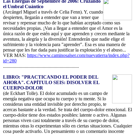
Las Energías de Septiembre de 2006: Cruzando
el Umbral Cuántico
(Arcángel Miguel a través de Celia Fenn). Y, cuando
despierten, llegarán a entender que van a tener que
revisar y repensar mucho de lo que habían aceptado como sus
necesidades propias. ¡Van a llegar a entender que el Amor es la
única razón de que estén aquí y que aprenden y crecen mediante la
aventura, la alegría y la diversión! Entenderán que nadie elige el
sufrimiento y la violencia para "aprender". Esa es una manera de
pensar que les fue dada para justificar la explotación y el abuso...
VER MAS:
https://www.caminosalser.com/nuevatierra/index.php?
id=280
...............................................................
LIBRO: "PRACTICANDO EL PODER DEL
AHORA". CAPÍTULO SEIS: DISOLVER EL
CUERPO-DOLOR
(de Eckhart Tolle). El dolor acumulado es un campo de
energía negativa que ocupa tu cuerpo y tu mente. Si lo
consideras una entidad invisible por derecho propio, te
acercas bastante a la verdad. Se trata del cuerpo-dolor emocional. El
cuerpo-dolor tiene dos estados posibles: latente o activo. Algunas
personas viven casi totalmente a través de su cuerpo de dolor,
mientras otras lo experimentan sólo en ciertas situaciones. Cualquier
cosa puede activarlo. Un pensamiento o un comentario inocente