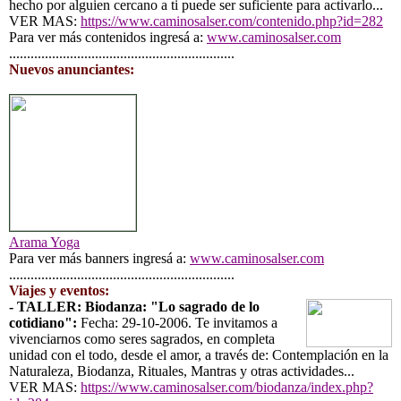
hecho por alguien cercano a ti puede ser suficiente para activarlo...
VER MAS:
https://www.caminosalser.com/contenido.php?id=282
Para ver más contenidos ingresá a:
www.caminosalser.com
...............................................................
Nuevos anunciantes:
Arama Yoga
Para ver más banners ingresá a:
www.caminosalser.com
...............................................................
Viajes y eventos:
- TALLER: Biodanza: "Lo sagrado de lo
cotidiano":
Fecha: 29-10-2006. Te invitamos a
vivenciarnos como seres sagrados, en completa
unidad con el todo, desde el amor, a través de: Contemplación en la
Naturaleza, Biodanza, Rituales, Mantras y otras actividades...
VER MAS:
https://www.caminosalser.com/biodanza/index.php?