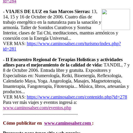
id=284
- VIAJES DE LUZ en San Marcos Sierras:
13,
14, 15 y 16 de Octubre de 2006. Cuatro días de
trabajo energético en la naturaleza para la sanación y
armonía. Taller de Sonidos Curativos y Sonrisa
Interior, clases de Tai Chi, meditaciones, mantras armónicos y
conexión con la Energía Universal...
VER MAS:
https://www.caminosalser.com/turismo/index.php?
id=281
- II Encuentro Regional de Terapias Holisticas y actividades
afines para el mejoramiento de la calidad de vida:
TANDIL, 7 y
8 de Octubre 2006. Entrada libre y gratuita. Expositores y
Especialistas en: Numerología, Reiki, Bioenergía, Reflexologia,
Calendario Maya, Yoga. Angeología, Masajes, Magnetoterapia,
Imanterapia, Fangoterapia, Fitoterapia... Música, libros, artesanías y
productos...
VER MAS:
https://www.caminosalser.com/contenido.php?id=278
Para ver más viajes y eventos ingresá a:
www.caminosalser.com/eventos.php
...............................................................
Cómo publicitar en
www.caminosalser.com
: