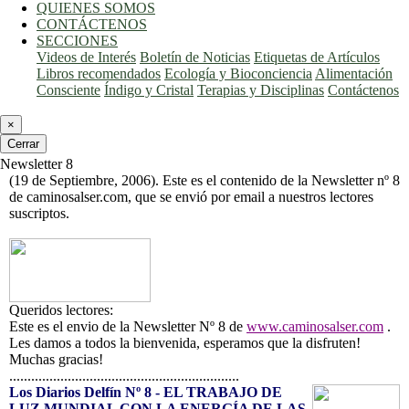
QUIENES SOMOS
CONTÁCTENOS
SECCIONES
Videos de Interés
Boletín de Noticias
Etiquetas de Artículos
Libros recomendados
Ecología y Bioconciencia
Alimentación
Consciente
Índigo y Cristal
Terapias y Disciplinas
Contáctenos
×
Cerrar
Newsletter 8
(19 de Septiembre, 2006). Este es el contenido de la Newsletter nº 8
de caminosalser.com, que se envió por email a nuestros lectores
suscriptos.
Queridos lectores:
Este es el envio de la
Newsletter
Nº 8
de
www.caminosalser.com
.
Les damos a todos la bienvenida, esperamos que la disfruten!
Muchas gracias!
...............................................................
Los Diarios Delfín Nº 8 - EL TRABAJO DE
LUZ MUNDIAL CON LA ENERGÍA DE LAS