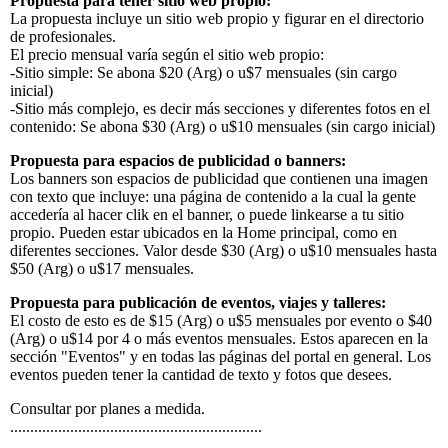
Propuesta para tener sitio web propio:
La propuesta incluye un sitio web propio y figurar en el directorio
de profesionales.
El precio mensual varía según el sitio web propio:
-Sitio simple: Se abona $20 (Arg) o u$7 mensuales (sin cargo
inicial)
-Sitio más complejo, es decir más secciones y diferentes fotos en el
contenido: Se abona $30 (Arg) o u$10 mensuales (sin cargo inicial)
Propuesta para espacios de publicidad o banners:
Los banners son espacios de publicidad que contienen una imagen
con texto que incluye: una página de contenido a la cual la gente
accedería al hacer clik en el banner, o puede linkearse a tu sitio
propio. Pueden estar ubicados en la Home principal, como en
diferentes secciones. Valor desde $30 (Arg) o u$10 mensuales hasta
$50 (Arg) o u$17 mensuales.
Propuesta para publicación de eventos, viajes y talleres:
El costo de esto es de $15 (Arg) o u$5 mensuales por evento o $40
(Arg) o u$14 por 4 o más eventos mensuales. Estos aparecen en la
sección "Eventos" y en todas las páginas del portal en general. Los
eventos pueden tener la cantidad de texto y fotos que desees.
Consultar por planes a medida.
...............................................................