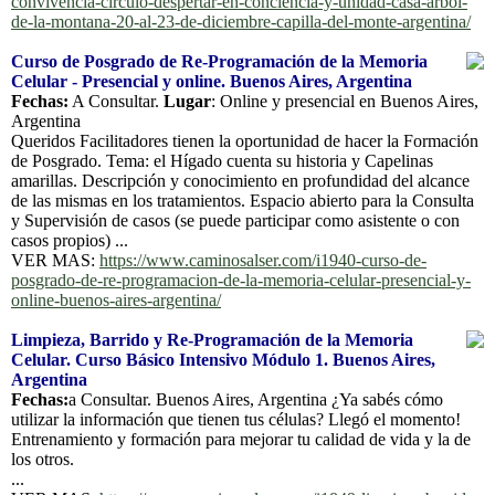
convivencia-circulo-despertar-en-conciencia-y-unidad-casa-arbol-
de-la-montana-20-al-23-de-diciembre-capilla-del-monte-argentina/
Curso de Posgrado de Re-Programación de la Memoria
Celular - Presencial y online. Buenos Aires, Argentina
Fechas:
A Consultar.
Lugar
: Online y presencial en Buenos Aires,
Argentina
Queridos Facilitadores tienen la oportunidad de hacer la Formación
de Posgrado. Tema: el Hígado cuenta su historia y Capelinas
amarillas. Descripción y conocimiento en profundidad del alcance
de las mismas en los tratamientos. Espacio abierto para la Consulta
y Supervisión de casos (se puede participar como asistente o con
casos propios) ...
VER MAS:
https://www.caminosalser.com/i1940-curso-de-
posgrado-de-re-programacion-de-la-memoria-celular-presencial-y-
online-buenos-aires-argentina/
Limpieza, Barrido y Re-Programación de la Memoria
Celular. Curso Básico Intensivo Módulo 1. Buenos Aires,
Argentina
Fechas:
a Consultar. Buenos Aires, Argentina ¿Ya sabés cómo
utilizar la información que tienen tus células? Llegó el momento!
Entrenamiento y formación para mejorar tu calidad de vida y la de
los otros.
...