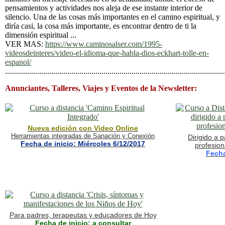
pensamientos y actividades nos aleja de ese instante interior de
silencio. Una de las cosas más importantes en el camino espiritual, y
diría casi, la cosa más importante, es encontrar dentro de ti la
dimensión espiritual ...
VER MAS:
https://www.caminosalser.com/1995-
videosdeinteres/video-el-idioma-que-habla-dios-eckhart-tolle-en-
espanol/
.............................................................................................................
Anunciantes, Talleres, Viajes y Eventos de la Newsletter:
Nueva edición con Video Online
Herramientas integradas de Sanación y Conexión
Dirigido a 
Fecha de inicio: Miércoles 6/12/2017
profesion
Fecha
Para padres, terapeutas y educadores de Hoy
Fecha de inicio: a consultar