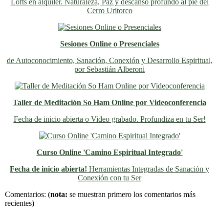
Lofts en alquiler. Naturaleza, Paz y descanso profundo al pie del
Cerro Uritorco
Sesiones Online o Presenciales
de Autoconocimiento, Sanación, Conexión y Desarrollo Espiritual,
por Sebastián Alberoni
Taller de Meditación So Ham Online por Videoconferencia
Fecha de inicio abierta o Video grabado. Profundiza en tu Ser!
Curso Online 'Camino Espiritual Integrado'
Fecha de inicio abierta!
Herramientas Integradas de Sanación y
Conexión con tu Ser
Previo
Siguiente
Comentarios:
(
nota:
se muestran primero los comentarios más
recientes)