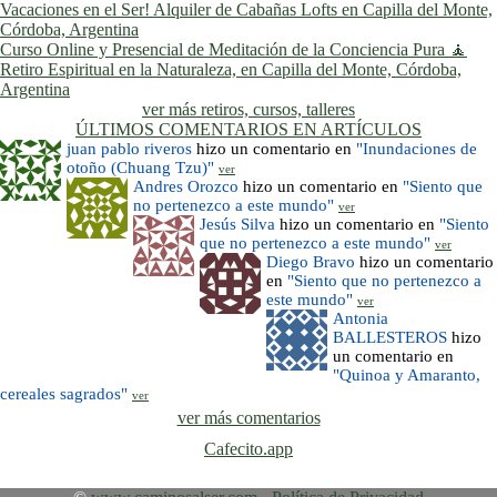
Vacaciones en el Ser! Alquiler de Cabañas Lofts en Capilla del Monte,
Córdoba, Argentina
Curso Online y Presencial de Meditación de la Conciencia Pura 🧘
Retiro Espiritual en la Naturaleza, en Capilla del Monte, Córdoba,
Argentina
ver más retiros, cursos, talleres
ÚLTIMOS COMENTARIOS EN ARTÍCULOS
juan pablo riveros
hizo un comentario en
"Inundaciones de
otoño (Chuang Tzu)"
ver
Andres Orozco
hizo un comentario en
"Siento que
no pertenezco a este mundo"
ver
Jesús Silva
hizo un comentario en
"Siento
que no pertenezco a este mundo"
ver
Diego Bravo
hizo un comentario
en
"Siento que no pertenezco a
este mundo"
ver
Antonia
BALLESTEROS
hizo
un comentario en
"Quinoa y Amaranto,
cereales sagrados"
ver
ver más comentarios
Cafecito.app