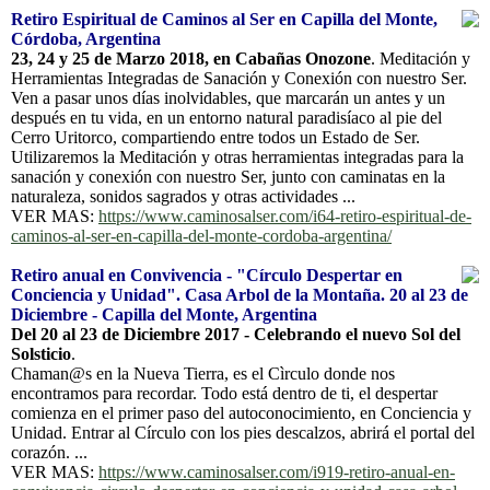
Retiro Espiritual de Caminos al Ser en Capilla del Monte,
Córdoba, Argentina
23, 24 y 25 de Marzo 2018, en Cabañas Onozone
. Meditación y
Herramientas Integradas de Sanación y Conexión con nuestro Ser.
Ven a pasar unos días inolvidables, que marcarán un antes y un
después en tu vida, en un entorno natural paradisíaco al pie del
Cerro Uritorco, compartiendo entre todos un Estado de Ser.
Utilizaremos la Meditación y otras herramientas integradas para la
sanación y conexión con nuestro Ser, junto con caminatas en la
naturaleza, sonidos sagrados y otras actividades ...
VER MAS:
https://www.caminosalser.com/i64-retiro-espiritual-de-
caminos-al-ser-en-capilla-del-monte-cordoba-argentina/
Retiro anual en Convivencia - "Círculo Despertar en
Conciencia y Unidad". Casa Arbol de la Montaña. 20 al 23 de
Diciembre - Capilla del Monte, Argentina
Del 20 al 23 de Diciembre 2017 - Celebrando el nuevo Sol del
Solsticio
.
Chaman@s en la Nueva Tierra, es el Cìrculo donde nos
encontramos para recordar. Todo está dentro de ti, el despertar
comienza en el primer paso del autoconocimiento, en Conciencia y
Unidad. Entrar al Círculo con los pies descalzos, abrirá el portal del
corazón. ...
VER MAS:
https://www.caminosalser.com/i919-retiro-anual-en-