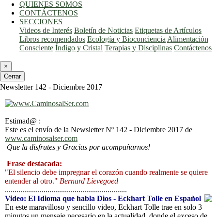
QUIENES SOMOS
CONTÁCTENOS
SECCIONES
Videos de Interés
Boletín de Noticias
Etiquetas de Artículos
Libros recomendados
Ecología y Bioconciencia
Alimentación
Consciente
Índigo y Cristal
Terapias y Disciplinas
Contáctenos
×
Cerrar
Newsletter 142 - Diciembre 2017
Estimad@ :
Este es el envío de la Newsletter Nº 142 - Diciembre 2017 de
www.caminosalser.com
Que la disfrutes y Gracias por acompañarnos!
Frase destacada:
"El silencio debe impregnar el corazón cuando realmente se quiere
entender al otro."
Bernard Lievegoed
...............................................................
Video: El Idioma que habla Dios - Eckhart Tolle en Español
En este maravilloso y sencillo video, Eckhart Tolle trae en solo 3
minutos un mensaje necesario en la actualidad, donde el exceso de