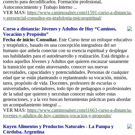
correcto para decodificarlos. Formación profesional,
Autoconocimiento y Trabajo Interno ...
VER MAS:
https://www.caminosalser.com/i1591-curso-a-distancia-
y-presencial-consultor-en-grafologia-psicoespiritual/
Curso a distancia: Jóvenes y Adultos de Hoy “Caminos,
Vocación y Propósito”
Fecha de inicio: Consultar.
Este Curso tiene un enfoque educativo
y terapéutico, basado en una concepción integradora del ser
humano que anhela conectar con su esencia espiritual y desplegar
sus habilidades para el autodesarrollo y realización. Está dirigido a
todos aquellos Jóvenes y Adultos que quieren encauzar sanamente
la transición que están atravesando, conocer sus nuevas
necesidades, capacidades y potencialidades. Personas de cualquier
edad que se están planteando o replanteando su vocación, misión,
tarea, propósito de vida. Docentes, profesores de escuelas o
universidades, orientadores, todo tipo de pedagogos o profesionales
de la salud que quieren y necesitan conocer más sobre estas
generaciones, y a la vez buscan herramientas prácticas para abordar
un acompañamiento integral ...
VER MAS:
https://www.caminosalser.com/i1663-curso-a-distancia-
jovenes-y-adultos-de-hoy-caminos-vocacion-y-proposito/
Kuyen Alimentos y Productos Naturales - La Pampa y
Córdoba, Argentina