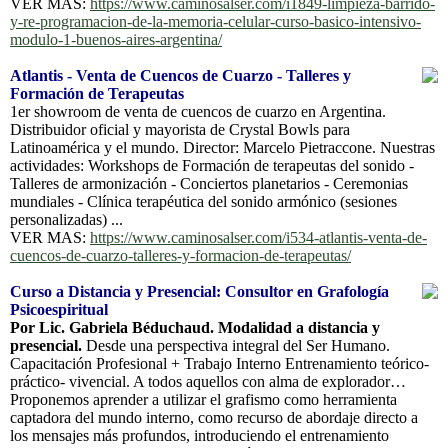
VER MAS:
https://www.caminosalser.com/i1849-limpieza-barrido-
y-re-programacion-de-la-memoria-celular-curso-basico-intensivo-
modulo-1-buenos-aires-argentina/
Atlantis - Venta de Cuencos de Cuarzo - Talleres y
Formación de Terapeutas
1er showroom de venta de cuencos de cuarzo en Argentina.
Distribuidor oficial y mayorista de Crystal Bowls para
Latinoamérica y el mundo. Director: Marcelo Pietraccone. Nuestras
actividades: Workshops de Formación de terapeutas del sonido -
Talleres de armonización - Conciertos planetarios - Ceremonias
mundiales - Clínica terapéutica del sonido armónico (sesiones
personalizadas) ...
VER MAS:
https://www.caminosalser.com/i534-atlantis-venta-de-
cuencos-de-cuarzo-talleres-y-formacion-de-terapeutas/
Curso a Distancia y Presencial: Consultor en Grafología
Psicoespiritual
Por Lic. Gabriela Béduchaud. Modalidad a distancia y
presencial.
Desde una perspectiva integral del Ser Humano.
Capacitación Profesional + Trabajo Interno Entrenamiento teórico-
práctico- vivencial. A todos aquellos con alma de explorador…
Proponemos aprender a utilizar el grafismo como herramienta
captadora del mundo interno, como recurso de abordaje directo a
los mensajes más profundos, introduciendo el entrenamiento