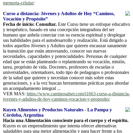
memoria-celular/
Curso a distancia: Jóvenes y Adultos de Hoy “Caminos,
Vocación y Propósito”
Fecha de inicio: Consultar.
Este Curso tiene un enfoque educativo
y terapéutico, basado en una concepción integradora del ser
humano que anhela conectar con su esencia espiritual y desplegar
sus habilidades para el autodesarrollo y realización. Está dirigido a
todos aquellos Jóvenes y Adultos que quieren encauzar sanamente
la transición que están atravesando, conocer sus nuevas
necesidades, capacidades y potencialidades. Personas de cualquier
edad que se están planteando o replanteando su vocación, misión,
tarea, propósito de vida. Docentes, profesores de escuelas o
universidades, orientadores, todo tipo de pedagogos o profesionales
de la salud que quieren y necesitan conocer más sobre estas
generaciones, y a la vez buscan herramientas prácticas para abordar
un acompañamiento integral ...
VER MAS:
https://www.caminosalser.com/i1663-curso-a-distancia-
jovenes-y-adultos-de-hoy-caminos-vocacion-y-proposito/
Kuyen Alimentos y Productos Naturales - La Pampa y
Córdoba, Argentina
Hacia una Alimentación consciente para el cuerpo y el espíritu.
Kuyen es un emprendimiento que intenta ofrecer alternativas
saludables para una mejor alimentación y para hacer frente a los