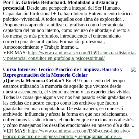
Por Lic. Gabriela Béduchaud. Modalidad a distancia y
presencial.
Desde una perspectiva integral del Ser Humano.
Capacitación Profesional + Trabajo Interno Entrenamiento teórico-
práctico- vivencial. A todos aquellos con alma de explorador…
Proponemos aprender a utilizar el grafismo como herramienta
captadora del mundo interno, como recurso de abordaje directo a
los mensajes más profundos, introduciendo el entrenamiento
correcto para decodificarlos. Formación profesional,
Autoconocimiento y Trabajo Interno ...
VER MAS:
https://www.caminosalser.com/i1591-curso-a-distancia-
y-presencial-consultor-en-grafologia-psicoespiritual/
Curso Intensivo Teórico-Práctico de Limpieza, Barrido y
Reprogramación de la Memoria Celular
¿Qué es la Memoria Celular?
En el 95 por ciento del tiempo
estamos utilizando la memoria de aquello que vivimos desde
nuestra ascendencia, el vientre materno y las experiencias vividas.
Todas las cosas que alguna vez nos han pasado están grabadas en
las células de nuestro cuerpo como los archivos que fueron
guardados en una computadora. De esta manera, eso que está
archivado, influencia y afecta la forma en que nos relacionamos,
enfrentamos las situaciones, el modo en que reaccionamos al estrés
y cómo manejamos los desafíos emocionales en nuestro día a día. ...
VER MAS:
https://www.caminosalser.com/i358-curso-intensivo-
teorico-practico-de-limpieza-barrido-y-reprogramacion-de-la-