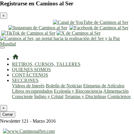
Registrarse en Caminos al Ser
×
entrar
registro
home
RETIROS, CURSOS, TALLERES
QUIENES SOMOS
CONTÁCTENOS
SECCIONES
Videos de Interés
Boletín de Noticias
Etiquetas de Artículos
Libros recomendados
Ecología y Bioconciencia
Alimentación
Consciente
Índigo y Cristal
Terapias y Disciplinas
Contáctenos
×
Cerrar
Newsletter 121 - Marzo 2016