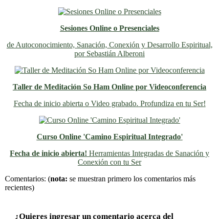
Sesiones Online o Presenciales
de Autoconocimiento, Sanación, Conexión y Desarrollo Espiritual,
por Sebastián Alberoni
Taller de Meditación So Ham Online por Videoconferencia
Fecha de inicio abierta o Video grabado. Profundiza en tu Ser!
Curso Online 'Camino Espiritual Integrado'
Fecha de inicio abierta!
Herramientas Integradas de Sanación y
Conexión con tu Ser
Previo
Siguiente
Comentarios:
(
nota:
se muestran primero los comentarios más
recientes)
¿Quieres ingresar un comentario acerca del