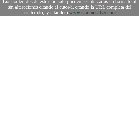
Los contenidos de este sitio sólo pueden ser utilizados en forma total
sin alteraciones citando al autor/a, citando la URL completa del
contenido, y citando a
www.caminosalser.com