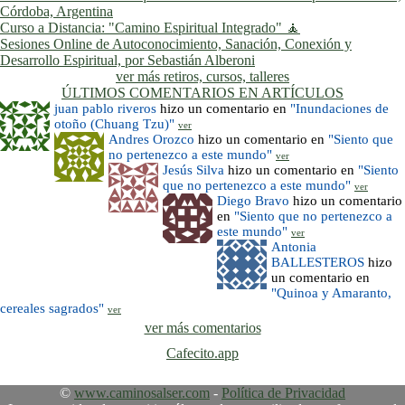
Córdoba, Argentina
Curso a Distancia: "Camino Espiritual Integrado" 🧘
Sesiones Online de Autoconocimiento, Sanación, Conexión y
Desarrollo Espiritual, por Sebastián Alberoni
ver más retiros, cursos, talleres
ÚLTIMOS COMENTARIOS EN ARTÍCULOS
juan pablo riveros
hizo un comentario en
"Inundaciones de
otoño (Chuang Tzu)"
ver
Andres Orozco
hizo un comentario en
"Siento que
no pertenezco a este mundo"
ver
Jesús Silva
hizo un comentario en
"Siento
que no pertenezco a este mundo"
ver
Diego Bravo
hizo un comentario
en
"Siento que no pertenezco a
este mundo"
ver
Antonia
BALLESTEROS
hizo
un comentario en
"Quinoa y Amaranto,
cereales sagrados"
ver
ver más comentarios
Cafecito.app
©
www.caminosalser.com
-
Política de Privacidad