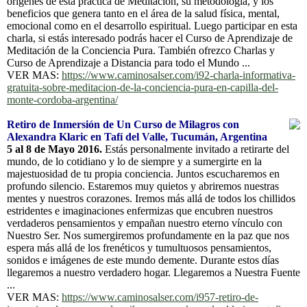
orígenes de esta práctica de Meditación, su metodología, y los
beneficios que genera tanto en el área de la salud física, mental,
emocional como en el desarrollo espiritual. Luego participar en esta
charla, si estás interesado podrás hacer el Curso de Aprendizaje de
Meditación de la Conciencia Pura. También ofrezco Charlas y
Curso de Aprendizaje a Distancia para todo el Mundo ...
VER MAS:
https://www.caminosalser.com/i92-charla-informativa-
gratuita-sobre-meditacion-de-la-conciencia-pura-en-capilla-del-
monte-cordoba-argentina/
Retiro de Inmersión de Un Curso de Milagros con
Alexandra Klaric en Tafí del Valle, Tucumán, Argentina
5 al 8 de Mayo 2016.
Estás personalmente invitado a retirarte del
mundo, de lo cotidiano y lo de siempre y a sumergirte en la
majestuosidad de tu propia conciencia. Juntos escucharemos en
profundo silencio. Estaremos muy quietos y abriremos nuestras
mentes y nuestros corazones. Iremos más allá de todos los chillidos
estridentes e imaginaciones enfermizas que encubren nuestros
verdaderos pensamientos y empañan nuestro eterno vínculo con
Nuestro Ser. Nos sumergiremos profundamente en la paz que nos
espera más allá de los frenéticos y tumultuosos pensamientos,
sonidos e imágenes de este mundo demente. Durante estos días
llegaremos a nuestro verdadero hogar. Llegaremos a Nuestra Fuente
...
VER MAS:
https://www.caminosalser.com/i957-retiro-de-