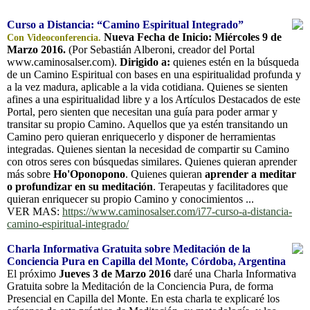
Curso a Distancia: “Camino Espiritual Integrado”
Nueva Fecha de Inicio: Miércoles 9 de
Con Videoconferencia.
Marzo 2016.
(Por Sebastián Alberoni, creador del Portal
www.caminosalser.com).
Dirigido a:
quienes estén en la búsqueda
de un Camino Espiritual con bases en una espiritualidad profunda y
a la vez madura, aplicable a la vida cotidiana. Quienes se sienten
afines a una espiritualidad libre y a los Artículos Destacados de este
Portal, pero sienten que necesitan una guía para poder armar y
transitar su propio Camino. Aquellos que ya estén transitando un
Camino pero quieran enriquecerlo y disponer de herramientas
integradas. Quienes sientan la necesidad de compartir su Camino
con otros seres con búsquedas similares. Quienes quieran aprender
más sobre
Ho'Oponopono
. Quienes quieran
aprender a meditar
o profundizar en su meditación
. Terapeutas y facilitadores que
quieran enriquecer su propio Camino y conocimientos ...
VER MAS:
https://www.caminosalser.com/i77-curso-a-distancia-
camino-espiritual-integrado/
Charla Informativa Gratuita sobre Meditación de la
Conciencia Pura en Capilla del Monte, Córdoba, Argentina
El próximo
Jueves 3 de Marzo 2016
daré una Charla Informativa
Gratuita sobre la Meditación de la Conciencia Pura, de forma
Presencial en Capilla del Monte. En esta charla te explicaré los