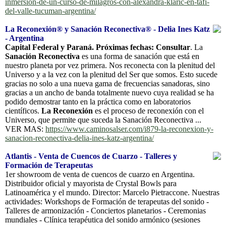
inmersion-de-un-curso-de-milagros-con-alexandra-klaric-en-tafi-
del-valle-tucuman-argentina/
La Reconexión® y Sanación Reconectiva® - Delia Ines Katz
- Argentina
Capital Federal y Paraná. Próximas fechas: Consultar
. La
Sanación Reconectiva
es una forma de sanación que está en
nuestro planeta por vez primera. Nos reconecta con la plenitud del
Universo y a la vez con la plenitud del Ser que somos. Esto sucede
gracias no solo a una nueva gama de frecuencias sanadoras, sino
gracias a un ancho de banda totalmente nuevo cuya realidad se ha
podido demostrar tanto en la práctica como en laboratorios
científicos.
La Reconexión
es el proceso de reconexión con el
Universo, que permite que suceda la Sanación Reconectiva ...
VER MAS:
https://www.caminosalser.com/i879-la-reconexion-y-
sanacion-reconectiva-delia-ines-katz-argentina/
Atlantis - Venta de Cuencos de Cuarzo - Talleres y
Formación de Terapeutas
1er showroom de venta de cuencos de cuarzo en Argentina.
Distribuidor oficial y mayorista de Crystal Bowls para
Latinoamérica y el mundo. Director: Marcelo Pietraccone. Nuestras
actividades: Workshops de Formación de terapeutas del sonido -
Talleres de armonización - Conciertos planetarios - Ceremonias
mundiales - Clínica terapéutica del sonido armónico (sesiones