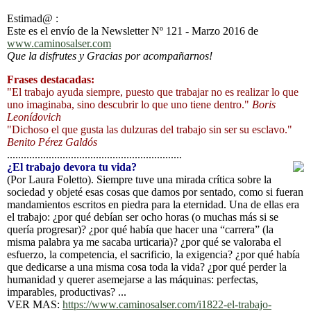
Estimad@ :
Este es el envío de la Newsletter Nº 121 - Marzo 2016 de
www.caminosalser.com
Que la disfrutes y Gracias por acompañarnos!
Frases destacadas:
"El trabajo ayuda siempre, puesto que trabajar no es realizar lo que
uno imaginaba, sino descubrir lo que uno tiene dentro."
Boris
Leonídovich
"Dichoso el que gusta las dulzuras del trabajo sin ser su esclavo."
Benito Pérez Galdós
...............................................................
¿El trabajo devora tu vida?
(Por Laura Foletto). Siempre tuve una mirada crítica sobre la
sociedad y objeté esas cosas que damos por sentado, como si fueran
mandamientos escritos en piedra para la eternidad. Una de ellas era
el trabajo: ¿por qué debían ser ocho horas (o muchas más si se
quería progresar)? ¿por qué había que hacer una “carrera” (la
misma palabra ya me sacaba urticaria)? ¿por qué se valoraba el
esfuerzo, la competencia, el sacrificio, la exigencia? ¿por qué había
que dedicarse a una misma cosa toda la vida? ¿por qué perder la
humanidad y querer asemejarse a las máquinas: perfectas,
imparables, productivas? ...
VER MAS:
https://www.caminosalser.com/i1822-el-trabajo-