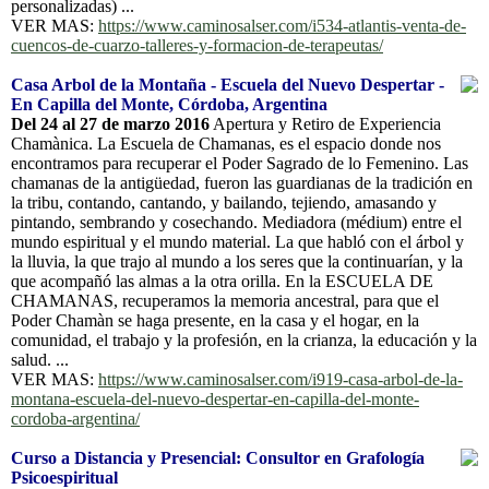
personalizadas) ...
VER MAS:
https://www.caminosalser.com/i534-atlantis-venta-de-
cuencos-de-cuarzo-talleres-y-formacion-de-terapeutas/
Casa Arbol de la Montaña - Escuela del Nuevo Despertar -
En Capilla del Monte, Córdoba, Argentina
Del 24 al 27 de marzo 2016
Apertura y Retiro de Experiencia
Chamànica. La Escuela de Chamanas, es el espacio donde nos
encontramos para recuperar el Poder Sagrado de lo Femenino. Las
chamanas de la antigüedad, fueron las guardianas de la tradición en
la tribu, contando, cantando, y bailando, tejiendo, amasando y
pintando, sembrando y cosechando. Mediadora (médium) entre el
mundo espiritual y el mundo material. La que habló con el árbol y
la lluvia, la que trajo al mundo a los seres que la continuarían, y la
que acompañó las almas a la otra orilla. En la ESCUELA DE
CHAMANAS, recuperamos la memoria ancestral, para que el
Poder Chamàn se haga presente, en la casa y el hogar, en la
comunidad, el trabajo y la profesión, en la crianza, la educación y la
salud. ...
VER MAS:
https://www.caminosalser.com/i919-casa-arbol-de-la-
montana-escuela-del-nuevo-despertar-en-capilla-del-monte-
cordoba-argentina/
Curso a Distancia y Presencial: Consultor en Grafología
Psicoespiritual