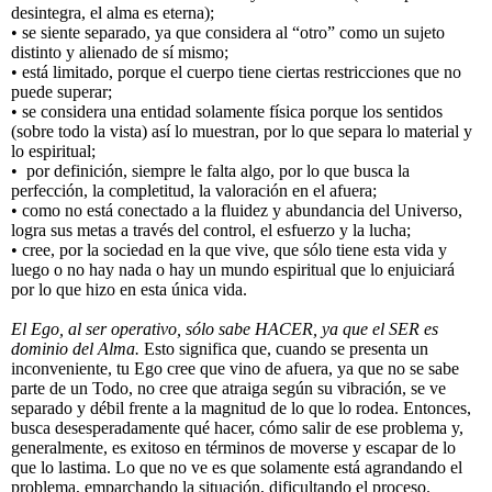
desintegra, el alma es eterna);
• se siente separado, ya que considera al “otro” como un sujeto
distinto y alienado de sí mismo;
• está limitado, porque el cuerpo tiene ciertas restricciones que no
puede superar;
• se considera una entidad solamente física porque los sentidos
(sobre todo la vista) así lo muestran, por lo que separa lo material y
lo espiritual;
• por definición, siempre le falta algo, por lo que busca la
perfección, la completitud, la valoración en el afuera;
• como no está conectado a la fluidez y abundancia del Universo,
logra sus metas a través del control, el esfuerzo y la lucha;
• cree, por la sociedad en la que vive, que sólo tiene esta vida y
luego o no hay nada o hay un mundo espiritual que lo enjuiciará
por lo que hizo en esta única vida.
El Ego, al ser operativo, sólo sabe HACER, ya que el SER es
dominio del Alma.
Esto significa que, cuando se presenta un
inconveniente, tu Ego cree que vino de afuera, ya que no se sabe
parte de un Todo, no cree que atraiga según su vibración, se ve
separado y débil frente a la magnitud de lo que lo rodea. Entonces,
busca desesperadamente qué hacer, cómo salir de ese problema y,
generalmente, es exitoso en términos de moverse y escapar de lo
que lo lastima. Lo que no ve es que solamente está agrandando el
problema, emparchando la situación, dificultando el proceso.