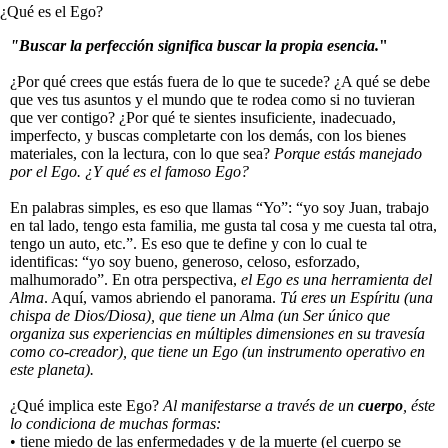
¿Qué es el Ego?
"Buscar la perfección significa buscar la propia esencia.
"
¿Por qué crees que estás fuera de lo que te sucede? ¿A qué se debe
que ves tus asuntos y el mundo que te rodea como si no tuvieran
que ver contigo? ¿Por qué te sientes insuficiente, inadecuado,
imperfecto, y buscas completarte con los demás, con los bienes
materiales, con la lectura, con lo que sea?
Porque estás manejado
por el Ego. ¿Y qué es el famoso Ego?
En palabras simples, es eso que llamas “Yo”: “yo soy Juan, trabajo
en tal lado, tengo esta familia, me gusta tal cosa y me cuesta tal otra,
tengo un auto, etc.”. Es eso que te define y con lo cual te
identificas: “yo soy bueno, generoso, celoso, esforzado,
malhumorado”. En otra perspectiva,
el Ego es una herramienta del
Alma
. Aquí, vamos abriendo el panorama.
Tú eres un Espíritu (una
chispa de Dios/Diosa), que tiene un Alma (un Ser único que
organiza sus experiencias en múltiples dimensiones en su travesía
como co-creador), que tiene un Ego (un instrumento operativo en
este planeta).
¿Qué implica este Ego?
Al manifestarse a través de un
cuerpo
, éste
lo condiciona de muchas formas:
• tiene miedo de las enfermedades y de la muerte (el cuerpo se