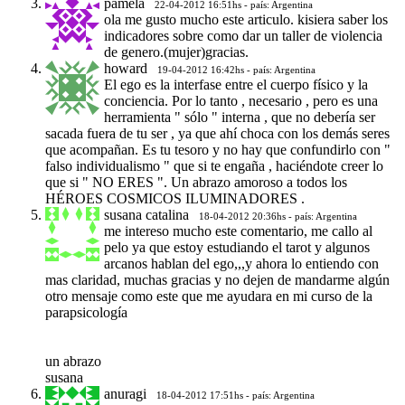
pamela
22-04-2012 16:51hs - país: Argentina
ola me gusto mucho este articulo. kisiera saber los
indicadores sobre como dar un taller de violencia
de genero.(mujer)gracias.
howard
19-04-2012 16:42hs - país: Argentina
El ego es la interfase entre el cuerpo físico y la
conciencia. Por lo tanto , necesario , pero es una
herramienta " sólo " interna , que no debería ser
sacada fuera de tu ser , ya que ahí choca con los demás seres
que acompañan. Es tu tesoro y no hay que confundirlo con "
falso individualismo " que si te engaña , haciéndote creer lo
que si " NO ERES ". Un abrazo amoroso a todos los
HÉROES COSMICOS ILUMINADORES .
susana catalina
18-04-2012 20:36hs - país: Argentina
me intereso mucho este comentario, me callo al
pelo ya que estoy estudiando el tarot y algunos
arcanos hablan del ego,,,y ahora lo entiendo con
mas claridad, muchas gracias y no dejen de mandarme algún
otro mensaje como este que me ayudara en mi curso de la
parapsicología
un abrazo
susana
anuragi
18-04-2012 17:51hs - país: Argentina