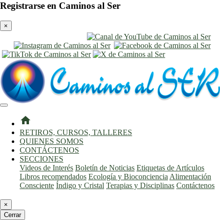
Registrarse en Caminos al Ser
×
entrar
registro
home
RETIROS, CURSOS, TALLERES
QUIENES SOMOS
CONTÁCTENOS
SECCIONES
Videos de Interés
Boletín de Noticias
Etiquetas de Artículos
Libros recomendados
Ecología y Bioconciencia
Alimentación
Consciente
Índigo y Cristal
Terapias y Disciplinas
Contáctenos
×
Cerrar