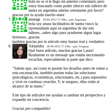
hola no se si te llego mi anterior comentario pero
estoy bsucando como poder ofrecer mis talleres de
tantra en argentina sabrias orientarme por favor?
gracias por tu ayuda mucho amor
anuragi
18-04-2012 17:50hs - país: Argentina
hola soy anura facilitadora de tantra vusco la
oportunidada aqui en argentina de dar mis
talleres...sabes algo para ayudarme algun lugar
hermoso...gracias
tambien gracias por tu articulo muy bueno real y verdadero
Alejandra
18-04-2012 17:23hs - país: Uruguay
Qué buen artículo, muchas gracias Laura!
Realmente es un mensaje que estaba necesitando
escuchar, especialmente la parte que dice:
"Sabrás que, así como te pusiste los desafíos antes de entrar a
esta encarnación, también pusiste todas las soluciones
(psicológicas, económicas, relacionales, etc.) para superarlos
y vivir en continua creación. Y, te aseguro, ellas están al
alcance de tu mano."
Este tipo de artículos me ayudan a cambiar mi perspectiva y
expandir mi conciencia.
Gracias por compartirlo!