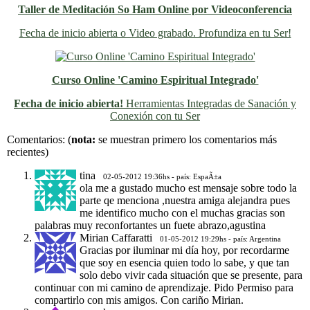
Taller de Meditación So Ham Online por Videoconferencia
Fecha de inicio abierta o Video grabado. Profundiza en tu Ser!
Curso Online 'Camino Espiritual Integrado'
Fecha de inicio abierta!
Herramientas Integradas de Sanación y
Conexión con tu Ser
Previo
Siguiente
Comentarios:
(
nota:
se muestran primero los comentarios más
recientes)
tina
02-05-2012 19:36hs - país: EspaÃ±a
ola me a gustado mucho est mensaje sobre todo la
parte qe menciona ,nuestra amiga alejandra pues
me identifico mucho con el muchas gracias son
palabras muy reconfortantes un fuete abrazo,agustina
Mirian Caffaratti
01-05-2012 19:29hs - país: Argentina
Gracias por iluminar mi día hoy, por recordarme
que soy en esencia quien todo lo sabe, y que tan
solo debo vivir cada situación que se presente, para
continuar con mi camino de aprendizaje. Pido Permiso para
compartirlo con mis amigos. Con cariño Mirian.