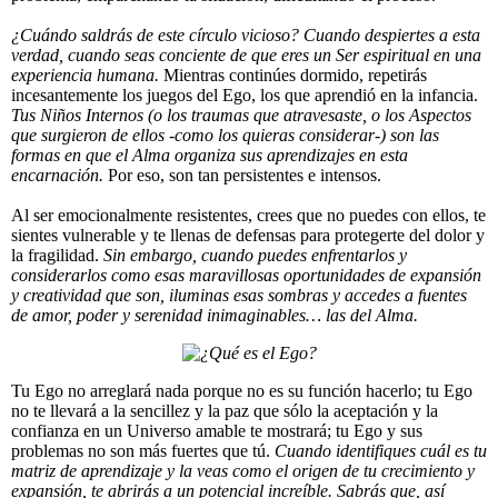
¿Cuándo saldrás de este círculo vicioso? Cuando despiertes a esta
verdad, cuando seas conciente de que eres un Ser espiritual en una
experiencia humana.
Mientras continúes dormido, repetirás
incesantemente los juegos del Ego, los que aprendió en la infancia.
Tus Niños Internos (o los traumas que atravesaste, o los Aspectos
que surgieron de ellos -como los quieras considerar-) son las
formas en que el Alma organiza sus aprendizajes en esta
encarnación.
Por eso, son tan persistentes e intensos.
Al ser emocionalmente resistentes, crees que no puedes con ellos, te
sientes vulnerable y te llenas de defensas para protegerte del dolor y
la fragilidad.
Sin embargo, cuando puedes enfrentarlos y
considerarlos como esas maravillosas oportunidades de expansión
y creatividad que son, iluminas esas sombras y accedes a fuentes
de amor, poder y serenidad inimaginables… las del Alma.
Tu Ego no arreglará nada porque no es su función hacerlo; tu Ego
no te llevará a la sencillez y la paz que sólo la aceptación y la
confianza en un Universo amable te mostrará; tu Ego y sus
problemas no son más fuertes que tú.
Cuando identifiques cuál es tu
matriz de aprendizaje y la veas como el origen de tu crecimiento y
expansión, te abrirás a un potencial increíble. Sabrás que, así