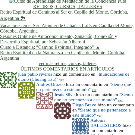
RETIROS, CURSOS, TALLERES
Retiro Espiritual de Caminos al Ser en Capilla del Monte, Córdoba,
Argentina 🏞️
Vacaciones en el Ser! Alquiler de Cabañas Lofts en Capilla del Monte,
Córdoba, Argentina
Sesiones Online de Autoconocimiento, Sanación, Conexión y
Desarrollo Espiritual, por Sebastián Alberoni
Curso a Distancia: "Camino Espiritual Integrado" 🧘
Retiro Espiritual en la Naturaleza, en Capilla del Monte, Córdoba,
Argentina
ver más retiros, cursos, talleres
ÚLTIMOS COMENTARIOS EN ARTÍCULOS
juan pablo riveros
hizo un comentario en
"Inundaciones de
otoño (Chuang Tzu)"
ver
Andres Orozco
hizo un comentario en
"Siento que
no pertenezco a este mundo"
ver
Jesús Silva
hizo un comentario en
"Siento
que no pertenezco a este mundo"
ver
Diego Bravo
hizo un comentario
en
"Siento que no pertenezco a
este mundo"
ver
Antonia
BALLESTEROS
hizo
un comentario en