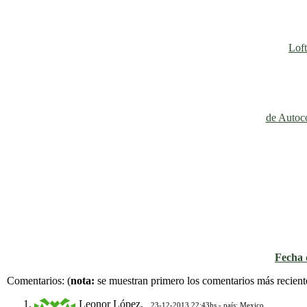
Loft
de Autoco
Fecha d
Comentarios:
(
nota:
se muestran primero los comentarios más recient
Leonor López.
23-12-2013 22:43hs - país: Mexico