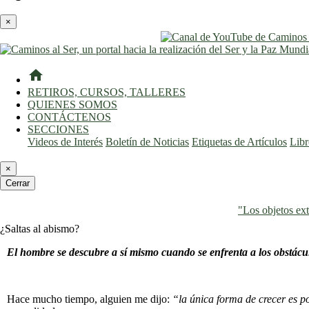
×
home
RETIROS, CURSOS, TALLERES
QUIENES SOMOS
CONTÁCTENOS
SECCIONES
Videos de Interés
Boletín de Noticias
Etiquetas de Artículos
Lib
×
Cerrar
"Los objetos ext
¿Saltas al abismo?
El hombre se descubre a sí mismo cuando se enfrenta a los obstácu
Hace mucho tiempo, alguien me dijo:
“la única forma de crecer es 