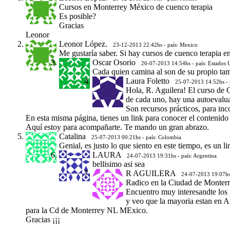
Cursos en Monterrey México de cuenco terapia
Es posible?
Gracias
Leonor
Leonor López.
23-12-2013 22:42hs - país: Mexico
Me gustaría saber. Si hay cursos de cuenco terapia 
Oscar Osorio
26-07-2013 14:54hs - país: Estados 
Cada quien camina al son de su propio tam
Laura Foletto
25-07-2013 14:52hs - p
Hola, R. Aguilera! El curso de
de cada uno, hay una autoevalu
Son recursos prácticos, para inco
En esta misma página, tienes un link para conocer el contenido
Aquí estoy para acompañarte. Te mando un gran abrazo.
Catalina
25-07-2013 00:21hs - país: Colombia
Genial, es justo lo que siento en este tiempo, es un 
LAURA
24-07-2013 19:31hs - país: Argentina
bellisimo asi sea
R AGUILERA
24-07-2013 19:07hs 
Radico en la Ciudad de Monterre
Encuentro muy interesandte los
y veo que la mayoria estan en A
para la Cd de Monterrey NL MExico.
Gracias ¡¡¡