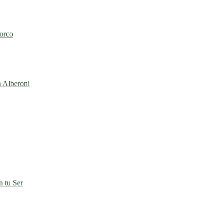
torco
n Alberoni
 tu Ser