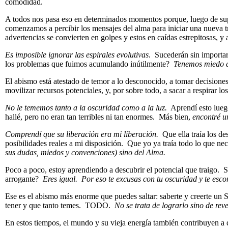
comodidad.
A todos nos pasa eso en determinados momentos porque, luego de supe
comenzamos a percibir los mensajes del alma para iniciar una nueva t
advertencias se convierten en golpes y estos en caídas estrepitosas, y 
Es imposible ignorar las espirales evolutivas
. Sucederán sin importar
los problemas que fuimos acumulando inútilmente?
Tenemos miedo d
El abismo está atestado de temor a lo desconocido, a tomar decisiones, 
movilizar recursos potenciales, y, por sobre todo, a sacar a respirar lo
No le tememos tanto a la oscuridad como a la luz.
Aprendí esto luego
hallé, pero no eran tan terribles ni tan enormes. Más bien,
encontré u
Comprendí que su liberación era mi liberación.
Que ella traía los de
posibilidades reales a mi disposición. Que yo ya traía todo lo que ne
sus dudas, miedos y convenciones) sino del Alma.
Poco a poco, estoy aprendiendo a descubrir el potencial que traigo. 
arrogante?
Eres igual. Por eso te excusas con tu oscuridad y te esco
Ese es el abismo más enorme que puedes saltar: saberte y creerte un 
tener y que tanto temes. TODO.
No se trata de lograrlo sino de rev
En estos tiempos, el mundo y su vieja energía también contribuyen a 