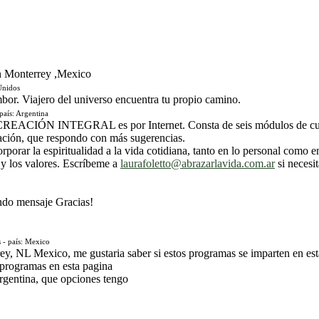
en Monterrey ,Mexico
Unidos
bor. Viajero del universo encuentra tu propio camino.
aís: Argentina
 CREACIÓN INTEGRAL es por Internet. Consta de seis módulos de cuatr
ación, que respondo con más sugerencias.
rporar la espiritualidad a la vida cotidiana, tanto en lo personal como e
 y los valores. Escríbeme a
laurafoletto@abrazarlavida.com.ar
si necesi
lindo mensaje Gracias!
- país: Mexico
y, NL Mexico, me gustaria saber si estos programas se imparten en est
 programas en esta pagina
rgentina, que opciones tengo