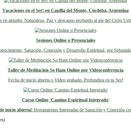
Vacaciones en el Ser! en Capilla del Monte, Córdoba, Argentina
s en alquiler. Naturaleza, Paz y descanso profundo al pie del Cerro Uri
Sesiones Online o Presenciales
nocimiento, Sanación, Conexión y Desarrollo Espiritual, por Sebastiá
Taller de Meditación So Ham Online por Videoconferencia
Fecha de inicio abierta o Video grabado. Profundiza en tu Ser!
Curso Online 'Camino Espiritual Integrado'
e inicio abierta!
Herramientas Integradas de Sanación y Conexión con
Previo
Siguiente
es)