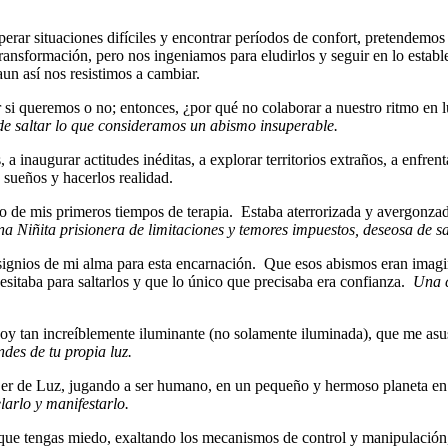
rar situaciones difíciles y encontrar períodos de confort, pretendemo
ransformación, pero nos ingeniamos para eludirlos y seguir en lo estab
aun así nos resistimos a cambiar.
 si queremos o no; entonces, ¿por qué no colaborar a nuestro ritmo en l
e saltar lo que consideramos un abismo insuperable.
a inaugurar actitudes inéditas, a explorar territorios extraños, a enfrent
s sueños y hacerlos realidad.
 de mis primeros tiempos de terapia. Estaba aterrorizada y avergonzad
na Niñita prisionera de limitaciones y temores impuestos, deseosa de s
signios de mi alma para esta encarnación. Que esos abismos eran imagin
cesitaba para saltarlos y que lo único que precisaba era confianza.
Una c
Soy tan increíblemente iluminante (no solamente iluminada), que me asu
ndes de tu propia luz.
Ser de Luz, jugando a ser humano, en un pequeño y hermoso planeta en el
elarlo y manifestarlo.
que tengas miedo, exaltando los mecanismos de control y manipulación, 